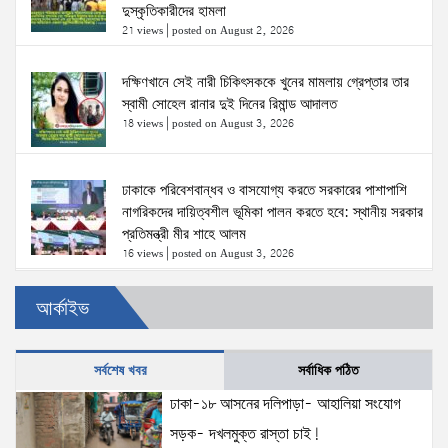
দুস্কৃতিকারীদের হামলা
21 views
|
posted on August 2, 2026
দক্ষিণখানে সেই নারী চিকিৎসককে খুনের মামলায় গ্রেপ্তার তার
স্বামী সোহেল রানার দুই দিনের রিমান্ড আদালত
18 views
|
posted on August 3, 2026
ঢাকাকে পরিবেশবান্ধব ও বাসযোগ্য করতে সরকারের পাশাপাশি
নাগরিকদের দায়িত্বশীল ভূমিকা পালন করতে হবে: স্থানীয় সরকার
প্রতিমন্ত্রী মীর শাহে আলম
16 views
|
posted on August 3, 2026
আর্কাইভ
‘তরুণদের উৎসাহ দিলেন যুব ও ক্রীড়া প্রতিমন্ত্রী, এলজিআরডি
প্রতিমন্ত্রী, জনপ্রশাসন প্রতিমন্ত্রীসহ বগুড়ার সংসদ সদস্যরা’
14 views
|
posted on August 2, 2026
সর্বশেষ খবর
সর্বাধিক পঠিত
ঢাকা-১৮ আসনের দলিপাড়া- আহালিয়া সংযোগ
স্বরাষ্ট্রমন্ত্রীর সঙ্গে অস্ট্রেলিয়ার নাগরিকত্ব, কাস্টম ও
সড়ক- দখলমুক্ত রাস্তা চাই!
বহুসংস্কৃতি বিষয়ক সহকারী মন্ত্রীর সাক্ষাৎ