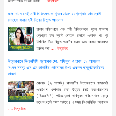
জীবনে পানির সংকট একটি
.... বিস্তারিত
দক্ষিণখানে সেই নারী চিকিৎসককে খুনের মামলায় গ্রেপ্তার তার স্বামী
সোহেল রানার দুই দিনের রিমান্ড আদালত
ঢাকার দক্ষিণখানে এক নারী চিকিৎসককে খুনের মামলায়
গ্রেপ্তার তার স্বামী সোহেল রানাকে একদিন পর পূর্ব
নির্ধারিত দিনে রিমান্ড শুনানির জন্য আজ ঢাকার আদালতে
হাজির করা
.... বিস্তারিত
উত্তরখানে ডিএনসিসি প্রশাসক মো. শফিকুল ও ঢাকা-১৮ আসনের
সংসদ সদস্য এস এম জাহাঙ্গীর হোসেনের উপর একদল দুস্কৃতিকারীদের
হামলা
রোববার (২ আগস্ট) রাজধানীর উত্তরখানের রাজাবাড়ী
এসটিএস এলাকায় ঢাকা উত্তর সিটি করপোরেশনের
(ডিএনসিসি) পরিচ্ছন্নতা কার্যক্রম পরিচালনাকে কেন্দ্র
করে সংঘর্ষের ঘটনা ঘটেছে। এ সময় ডিএনসিসির প্রশাসক
.... বিস্তারিত