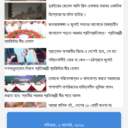
14 views
|
posted on August 3, 2026
দুবাইয়ের জেবেল আলি শিল্প এলাকায় ভয়াবহ একাধিক
বিস্ফোরণের ঘটনা ঘটেছে।
ঢাকা-১৮ আসনের দলিপাড়া- আহালিয়া সংযোগ সড়ক-
জনআকাঙ্ক্ষা ও জুলাই সনদের আলোকে বৈষম্যহীন
দখলমুক্ত রাস্তা চাই!
বাংলাদেশ গড়তে সরকার প্রতিশ্রুতিবদ্ধ- প্রতিমন্ত্রী
14 views
|
posted on August 6, 2026
ব্যারিস্টার মীর হেলাল
প্রত্যেক অপরাধীর বিচার এ দেশেই হবে, সে যত
দুবাইয়ের জেবেল আলি শিল্প এলাকায় ভয়াবহ একাধিক
বিস্ফোরণের ঘটনা ঘটেছে।
শক্তিশালীই হোক না কেন—চট্টগ্রামে জুলাই
13 views
|
posted on August 5, 2026
গণঅভ্যুত্থান দিবসে প্রতিমন্ত্রী ব্যারিস্টার মীর হেলাল
ঢাকাকে পরিবেশবান্ধব ও বাসযোগ্য করতে সরকারের
আইনশৃঙ্খলা পরিস্থিতি সম্পূর্ণ নিয়ন্ত্রণে রয়েছে: স্বরাষ্ট্রমন্ত্রী
পাশাপাশি নাগরিকদের দায়িত্বশীল ভূমিকা পালন
11 views
|
posted on August 3, 2026
করতে হবে: স্থানীয় সরকার প্রতিমন্ত্রী মীর শাহে আলম
আমরা মালিক নই, দেশের ১৮ কোটি জনগণের
যৌতুক ও মাদকমুক্ত সমাজ গঠনে নিজের পরিবার থেকেই
সেবক: ভূমি প্রতিমন্ত্রী ব্যারিস্টার মীর হেলাল
পরিবর্তনের সূচনা করতে হবে: ভূমি ও পার্বত্য চট্টগ্রাম প্রতিমন্ত্রী
অহেতুক প্রকল্প নয়, পাহাড়িদের জীবনমান উন্নয়নে
শনিবার, ৮ আগস্ট, ২০২৬
8 views
|
posted on August 2, 2026