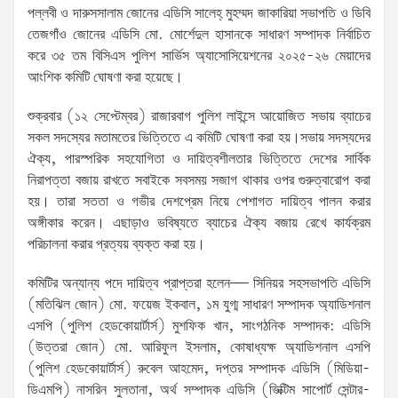
পল্লবী ও দারুসসালাম জোনের এডিসি সালেহ্ মুহম্মদ জাকারিয়া সভাপতি ও ডিবি
তেজগাঁও জোনের এডিসি মো. মোর্শেদুল হাসানকে সাধারণ সম্পাদক নির্বাচিত
করে ৩৫ তম বিসিএস পুলিশ সার্ভিস অ্যাসোসিয়েশনের ২০২৫-২৬ মেয়াদের
আংশিক কমিটি ঘোষণা করা হয়েছে।
শুক্রবার (১২ সেপ্টেম্বর) রাজারবাগ পুলিশ লাইন্সে আয়োজিত সভায় ব্যাচের
সকল সদস্যের মতামতের ভিত্তিতে এ কমিটি ঘোষণা করা হয়।সভায় সদস্যদের
ঐক্য, পারস্পরিক সহযোগিতা ও দায়িত্বশীলতার ভিত্তিতে দেশের সার্বিক
নিরাপত্তা বজায় রাখতে সবাইকে সবসময় সজাগ থাকার ওপর গুরুত্বারোপ করা
হয়। তারা সততা ও গভীর দেশপ্রেম নিয়ে পেশাগত দায়িত্ব পালন করার
অঙ্গীকার করেন। এছাড়াও ভবিষ্যতে ব্যাচের ঐক্য বজায় রেখে কার্যক্রম
পরিচালনা করার প্রত্যয় ব্যক্ত করা হয়।
কমিটির অন্যান্য পদে দায়িত্ব প্রাপ্তরা হলেন— সিনিয়র সহসভাপতি এডিসি
(মতিঝিল জোন) মো. ফয়েজ ইকবাল, ১ম যুগ্ম সাধারণ সম্পাদক অ্যাডিশনাল
এসপি (পুলিশ হেডকোয়ার্টার্স) মুশফিক খান, সাংগঠনিক সম্পাদক: এডিসি
(উত্তরা জোন) মো. আরিফুল ইসলাম, কোষাধ্যক্ষ অ্যাডিশনাল এসপি
(পুলিশ হেডকোয়ার্টার্স) রুবেল আহমেদ, দপ্তর সম্পাদক এডিসি (মিডিয়া-
ডিএমপি) নাসরিন সুলতানা, অর্থ সম্পাদক এডিসি (ভিক্টিম সাপোর্ট সেন্টার-