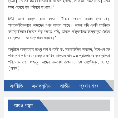
সূচনা। দীর্ঘ ৩৫ বছরের যাত্রায় যা অর্জিত হয়েছে, তা একটি শক্ত ভিত। এখন
সময় এসেছে বড় পরিসরে যাওয়ার।’
তিনি আশা ব্যক্ত করে বলেন, ‘টাকার কোনো অভাব হবে না।
আন্তর্জাতিকভাবে আমাদের ওপর আস্থা আছে। আমরা যদি একটি সমন্বিত
ফাইন্যান্সিয়াল সিস্টেম দাঁড় করাতে পারি, তাহলে সত্যিকারের উদ্যোক্তা তৈরির
যে স্বপ্ন—তা বাস্তবায়ন সম্ভব।’
অনুষ্ঠানে অন্যান্যের মধ্যে অর্থ উপদেষ্টা ড. সালেহউদ্দিন আহমেদ,পিকেএসএফ
পরিচালনা পর্ষদের চেয়ারম্যান জাকির আহমেদ খান এবং প্রতিষ্ঠানের ব্যবস্থাপনা
পরিচালক মো. ফজলুল কাদের বক্তব্য রাখেন।, ১৪ সেপ্টেম্বর, ২০২৫
(বাসস)
অর্থনীতি
এক্সক্লুসিভ
জাতীয়
প্রধান খবর
আরও পড়ুন