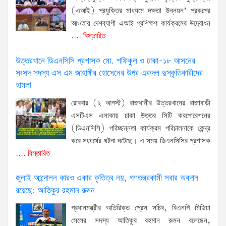
(এআই) প্রযুক্তির মাধ্যমে দক্ষতা উন্নয়ন’ প্রকল্পের
আওতায় দেশব্যাপী এআই প্রশিক্ষণ কার্যক্রমের উদ্বোধন
.... বিস্তারিত
উত্তরখানে ডিএনসিসি প্রশাসক মো. শফিকুল ও ঢাকা-১৮ আসনের
সংসদ সদস্য এস এম জাহাঙ্গীর হোসেনের উপর একদল দুস্কৃতিকারীদের
হামলা
রোববার (২ আগস্ট) রাজধানীর উত্তরখানের রাজাবাড়ী
এসটিএস এলাকায় ঢাকা উত্তর সিটি করপোরেশনের
(ডিএনসিসি) পরিচ্ছন্নতা কার্যক্রম পরিচালনাকে কেন্দ্র
করে সংঘর্ষের ঘটনা ঘটেছে। এ সময় ডিএনসিসির প্রশাসক
.... বিস্তারিত
জুলাই আন্দোলন কারও একার কৃতিত্ব নয়, গণতন্ত্রকামী সবার অবদান
রয়েছে: আতিকুর রহমান রুমন
প্রধানমন্ত্রীর অতিরিক্ত প্রেস সচিব, বিএনপি মিডিয়া
সেলের সদস্য আতিকুর রহমান রুমন বলেছেন,