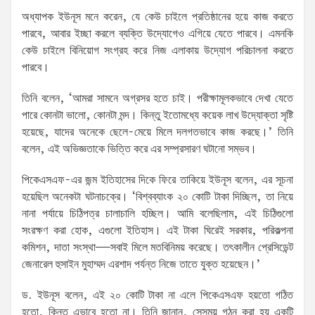
অধ্যাপক ইউনূস মনে করেন, যে কেউ চাইলে প্রতিষ্ঠানের হয়ে কাজ করতে
পারবে, আবার ইচ্ছা করলে ব্যক্তি উদ্যোগেও এগিয়ে যেতে পারবে। এমনকি
কেউ চাইলে বিনিয়োগ সংগ্রহ করে নিজ এলাকায় উদ্যোগ পরিচালনা করতে
পারবে।
তিনি বলেন, ‘আমরা সামনে অগ্রসর হতে চাই। পরীক্ষামূলকভাবে দেখা যেতে
পারে কোনটা ভালো, কোনটা মন্দ। কিন্তু ইতোমধ্যে কয়েক লাখ উদ্যোক্তা সৃষ্টি
হয়েছে, যাদের অনেকে ছেলে-মেয়ে মিলে দলগতভাবে কাজ করছে।’ তিনি
বলেন, এই অভিজ্ঞতাকে ভিত্তি করে এর সম্প্রসারণ ঘটানো সম্ভব।
পিকেএসএফ-এর জন্ম ইতিহাসের দিকে ফিরে তাকিয়ে ইউনূস বলেন, এর সূচনা
হয়েছিল অনেকটা ঘটনাচক্রে। ‘বিশ্বব্যাংক ২০ কোটি টাকা দিচ্ছিল, তা নিয়ে
নানা পর্যায়ে চিঠিপত্র চালাচালি হচ্ছিল। আমি বলেছিলাম, এই চিঠিগুলো
সংরক্ষণ করা হোক, এগুলো ইতিহাস। এই টাকা ঘিরেই সরকার, পরিকল্পনা
কমিশন, দাতা সংস্থা—সবাই মিলে মতবিনিময় করেছে। তৎকালীন প্রেসিডেন্ট
জেনারেল হুসাইন মুহাম্মদ এরশাদ পর্যন্ত নিজে তাতে যুক্ত হয়েছেন।’
ড. ইউনূস বলেন, এই ২০ কোটি টাকা না এলে পিকেএসএফ হয়তো গঠিত
হতো, কিন্তু এভাবে হতো না। তিনি জানান, সেসময় গঠন করা হয় একটি