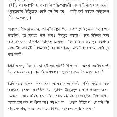
কমিটি, যার সভাপতি হন তৎকালীন পরিকল্পনামন্ত্রী এবং আমি নিজে সদস্য হই।
প্রস্তাবনার ভিত্তিতে একটি নাম ঠিক হয়—পল্লী কর্ম-সহায়ক ফাউন্ডেশন
(পিকেএসএফ)।
অধ্যাপক ইউনূস জানান, প্রাথমিকভাবে পিকেএসএফ যে উদ্দেশ্যে যাত্রা শুরু
করেছিল, তা সময়ের সঙ্গে আরও বিস্তৃত হয়েছে। তবে বিভিন্ন সময়
কাঠামোগত ও নীতিগত চ্যালেঞ্জ এসেছে। বিশেষ করে মাইক্রো ক্রেডিট
রেগুলেটরি অথরিটি (এমআরএ) এর-সঙ্গে কিছু দূরত্ব তৈরি হয়েছে, যেটা দূর
করা জরুরি।
তিনি বলেন, ‘আমরা তো মাইক্রোক্রেডিট দিচ্ছি না। আমরা অংশীদার হই
উদ্যোক্তার সঙ্গে। তাই এই কাঠামোকে নতুনভাবে সংজ্ঞায়িত করতে হবে।’
তিনি আরো বলেন, এখন সময় এসেছে এমন একটি আর্থিক কাঠামো দাঁড়
করানোর, যেখানে প্রতিষ্ঠান নয়, ব্যক্তি উদ্যোক্তার পাশে দাঁড়াতে হবে।
‘আমরা ব্যবসার পার্টনার হতে চাই। কেউ যদি ব্যবসার আইডিয়া নিয়ে আসে,
আমরা তার সঙ্গে অংশীদার হব। শুধু ঋণ নয়—সোজা বিনিয়োগ। সে যদি পাঁচ
লাখ টাকা চায়, আমরা দেব। তবে বিনিময়ে আমাদের শেয়ার থাকবে।’