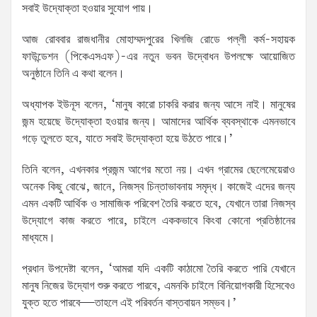
সবাই উদ্যোক্তা হওয়ার সুযোগ পায়।
আজ রোববার রাজধানীর মোহাম্মদপুরের খিলজি রোডে পল্লী কর্ম-সহায়ক
ফাউন্ডেশন (পিকেএসএফ)-এর নতুন ভবন উদ্বোধন উপলক্ষে আয়োজিত
অনুষ্ঠানে তিনি এ কথা বলেন।
অধ্যাপক ইউনূস বলেন, ‘মানুষ কারো চাকরি করার জন্য আসে নাই। মানুষের
জন্ম হয়েছে উদ্যোক্তা হওয়ার জন্য। আমাদের আর্থিক ব্যবস্থাকে এমনভাবে
গড়ে তুলতে হবে, যাতে সবাই উদ্যোক্তা হয়ে উঠতে পারে।’
তিনি বলেন, এখনকার প্রজন্ম আগের মতো নয়। এখন গ্রামের ছেলেমেয়েরাও
অনেক কিছু বোঝে, জানে, নিজস্ব চিন্তাভাবনায় সমৃদ্ধ। কাজেই এদের জন্য
এমন একটি আর্থিক ও সামাজিক পরিবেশ তৈরি করতে হবে, যেখানে তারা নিজস্ব
উদ্যোগে কাজ করতে পারে, চাইলে এককভাবে কিংবা কোনো প্রতিষ্ঠানের
মাধ্যমে।
প্রধান উপদেষ্টা বলেন, ‘আমরা যদি একটি কাঠামো তৈরি করতে পারি যেখানে
মানুষ নিজের উদ্যোগ শুরু করতে পারবে, এমনকি চাইলে বিনিয়োগকারী হিসেবেও
যুক্ত হতে পারবে—তাহলে এই পরিবর্তন বাস্তবায়ন সম্ভব।’