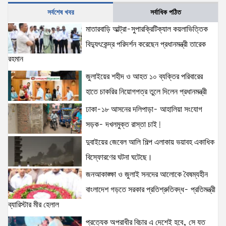
6 views
|
posted on August 5, 2026
সর্বশেষ খবর
সর্বাধিক পঠিত
জনআকাঙ্ক্ষা ও জুলাই সনদের আলোকে বৈষম্যহীন বাংলাদেশ
মাতারবাড়ি আল্ট্রা-সুপারক্রিটিক্যাল কয়লাভিত্তিক
গড়তে সরকার প্রতিশ্রুতিবদ্ধ- প্রতিমন্ত্রী ব্যারিস্টার মীর হেলাল
বিদ্যুৎকেন্দ্র পরিদর্শন করেছেন প্রধানমন্ত্রী তারেক
6 views
|
posted on August 5, 2026
রহমান
জুলাইয়ের শহীদ ও আহত ১০ ব্যক্তির পরিবারের
হাতে চাকরির নিয়োগপত্র তুলে দিলেন প্রধানমন্ত্রী
ঢাকা-১৮ আসনের দলিপাড়া- আহালিয়া সংযোগ
সড়ক- দখলমুক্ত রাস্তা চাই!
দুবাইয়ের জেবেল আলি শিল্প এলাকায় ভয়াবহ একাধিক
বিস্ফোরণের ঘটনা ঘটেছে।
জনআকাঙ্ক্ষা ও জুলাই সনদের আলোকে বৈষম্যহীন
বাংলাদেশ গড়তে সরকার প্রতিশ্রুতিবদ্ধ- প্রতিমন্ত্রী
ব্যারিস্টার মীর হেলাল
প্রত্যেক অপরাধীর বিচার এ দেশেই হবে, সে যত