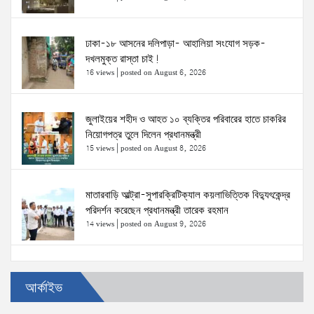
ঢাকা-১৮ আসনের দলিপাড়া- আহালিয়া সংযোগ সড়ক-
দখলমুক্ত রাস্তা চাই!
16 views
|
posted on August 6, 2026
জুলাইয়ের শহীদ ও আহত ১০ ব্যক্তির পরিবারের হাতে চাকরির
নিয়োগপত্র তুলে দিলেন প্রধানমন্ত্রী
15 views
|
posted on August 8, 2026
মাতারবাড়ি আল্ট্রা-সুপারক্রিটিক্যাল কয়লাভিত্তিক বিদ্যুৎকেন্দ্র
পরিদর্শন করেছেন প্রধানমন্ত্রী তারেক রহমান
14 views
|
posted on August 9, 2026
প্রত্যেক অপরাধীর বিচার এ দেশেই হবে, সে যত শক্তিশালীই
আর্কাইভ
হোক না কেন—চট্টগ্রামে জুলাই গণঅভ্যুত্থান দিবসে প্রতিমন্ত্রী
ব্যারিস্টার মীর হেলাল