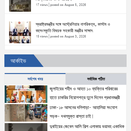
17 views
|
posted on August 5, 2026
স্বরাষ্ট্রমন্ত্রীর সঙ্গে অস্ট্রেলিয়ার নাগরিকত্ব, কাস্টম ও
বহুসংস্কৃতি বিষয়ক সহকারী মন্ত্রীর সাক্ষাৎ
15 views
|
posted on August 3, 2026
ঢাকা-১৮ আসনের দলিপাড়া- আহালিয়া সংযোগ সড়ক-
আর্কাইভ
দখলমুক্ত রাস্তা চাই!
15 views
|
posted on August 6, 2026
সর্বশেষ খবর
সর্বাধিক পঠিত
জুলাইয়ের শহীদ ও আহত ১০ ব্যক্তির পরিবারের হাতে চাকরির
জুলাইয়ের শহীদ ও আহত ১০ ব্যক্তির পরিবারের
নিয়োগপত্র তুলে দিলেন প্রধানমন্ত্রী
হাতে চাকরির নিয়োগপত্র তুলে দিলেন প্রধানমন্ত্রী
15 views
|
posted on August 8, 2026
ঢাকা-১৮ আসনের দলিপাড়া- আহালিয়া সংযোগ
সড়ক- দখলমুক্ত রাস্তা চাই!
আইনশৃঙ্খলা পরিস্থিতি সম্পূর্ণ নিয়ন্ত্রণে রয়েছে: স্বরাষ্ট্রমন্ত্রী
12 views
|
posted on August 3, 2026
দুবাইয়ের জেবেল আলি শিল্প এলাকায় ভয়াবহ একাধিক