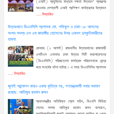
(এআই) প্রযুক্তির মাধ্যমে দক্ষতা উন্নয়ন’ প্রকল্পের
আওতায় দেশব্যাপী এআই প্রশিক্ষণ কার্যক্রমের উদ্বোধন
.... বিস্তারিত
উত্তরখানে ডিএনসিসি প্রশাসক মো. শফিকুল ও ঢাকা-১৮ আসনের
সংসদ সদস্য এস এম জাহাঙ্গীর হোসেনের উপর একদল দুস্কৃতিকারীদের
হামলা
রোববার (২ আগস্ট) রাজধানীর উত্তরখানের রাজাবাড়ী
এসটিএস এলাকায় ঢাকা উত্তর সিটি করপোরেশনের
(ডিএনসিসি) পরিচ্ছন্নতা কার্যক্রম পরিচালনাকে কেন্দ্র
করে সংঘর্ষের ঘটনা ঘটেছে। এ সময় ডিএনসিসির প্রশাসক
.... বিস্তারিত
জুলাই আন্দোলন কারও একার কৃতিত্ব নয়, গণতন্ত্রকামী সবার অবদান
রয়েছে: আতিকুর রহমান রুমন
প্রধানমন্ত্রীর অতিরিক্ত প্রেস সচিব, বিএনপি মিডিয়া
সেলের সদস্য আতিকুর রহমান রুমন বলেছেন,