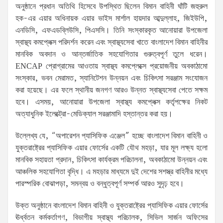
অনুষ্ঠানে প্রধান অতিথি হিসেবে উপস্থিত ছিলেন বিমান বাহিনী ঘাঁটি জহুরুল
হক-এর এয়ার অধিনায়ক এয়ার ভাইস মার্শাল হায়দার আব্দুল্লাহ, জিইউপি,
এনডিসি, এফএডব্লিউসি, পিএসসি। তিনি সংস্কারকৃত আনোয়ারা উপজেলা
স্বাস্থ্য কমপ্লেক্স পরিদর্শন করেন এবং স্বাস্থ্যসেবা খাতে বাংলাদেশ বিমান বাহিনীর
মানবিক অবদান ও আন্তর্জাতিক সহযোগিতার গুরুত্বপূর্ণ তুলে ধরেন।
ENCAP প্রোগ্রামের আওতায় স্বাস্থ্য কমপ্লেক্সে প্রয়োজনীয় অবকাঠামো
সংস্কার, ভবন মেরামত, স্যানিটেশন উন্নয়ন এবং চিকিৎসা সরঞ্জাম সংযোজন
করা হয়েছে। এর ফলে স্থানীয় জনগণ আরও উন্নত স্বাস্থ্যসেবা পেতে সক্ষম
হবে। এসময়, আনোয়ারা উপজেলা স্বাস্থ্য কমপ্লেক্স কর্তৃপক্ষের নিকট
অত্যাধুনিক ইলেক্ট্রো-মেডিক্যাল সরঞ্জামাদি হস্তান্তর করা হয়।
উল্লেখ্য যে, “অপারেশন প্যাসিফিক এঞ্জেল” হচ্ছে বাংলাদেশ বিমান বাহিনী ও
যুক্তরাষ্ট্রের প্যাসিফিক এয়ার ফোর্সের একটি যৌথ মহড়া, যার মূল লক্ষ্য হলো
মানবিক সহায়তা প্রদান, চিকিৎসা কার্যক্রম পরিচালনা, অবকাঠামো উন্নয়ন এবং
আঞ্চলিক সহযোগিতা বৃদ্ধি। এ মহড়ার মাধ্যমে দুই দেশের সশস্ত্র বাহিনীর মধ্যে
পারস্পরিক বোঝাপড়া, সমন্বয় ও বন্ধুত্বপূর্ণ সম্পর্ক আরও সুদৃঢ় হবে।
উক্ত অনুষ্ঠানে বাংলাদেশ বিমান বাহিনী ও যুক্তরাষ্ট্রের প্যাসিফিক এয়ার ফোর্সের
ঊর্ধ্বতন কর্মকর্তাগণ, বিভাগীয় স্বাস্থ্য পরিচালক, সিভিল সার্জন অফিসের