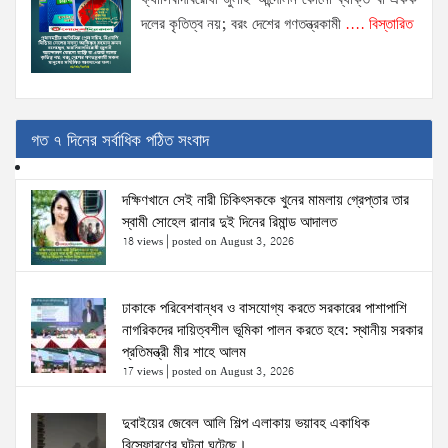
ফ্যাসিবাদবিরোধী জুলাই আন্দোলন কোনো ব্যক্তি বা একক
দলের কৃতিত্ব নয়; বরং দেশের গণতন্ত্রকামী
.... বিস্তারিত
গত ৭ দিনের সর্বাধিক পঠিত সংবাদ
দক্ষিণখানে সেই নারী চিকিৎসককে খুনের মামলায় গ্রেপ্তার তার
স্বামী সোহেল রানার দুই দিনের রিমান্ড আদালত
18 views
|
posted on August 3, 2026
ঢাকাকে পরিবেশবান্ধব ও বাসযোগ্য করতে সরকারের পাশাপাশি
নাগরিকদের দায়িত্বশীল ভূমিকা পালন করতে হবে: স্থানীয় সরকার
প্রতিমন্ত্রী মীর শাহে আলম
17 views
|
posted on August 3, 2026
দুবাইয়ের জেবেল আলি শিল্প এলাকায় ভয়াবহ একাধিক
বিস্ফোরণের ঘটনা ঘটেছে।