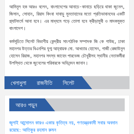
আমিনুল হক আরও বলেন, বাংলাদেশের আনাচে-কানাচে ছড়িয়ে থাকা জুনেল,
জিসান, সোহান, রিয়াদ কিংবা দাবাড়ু মুনতাহাদের মতো প্রতিভাবানদের একটি
প্ল্যাটফর্মে আনা হবে। এর মাধ্যমে গড়ে তোলা হবে ক্রীড়ামুখী ও মাদকমুক্ত
বাংলাদেশ।
কর্মসূচিতে সিলেট বিভাগীয় কেন্দ্রীয় সাংগঠনিক সম্পাদক জি কে গাউছ, ঢাকা
মহানগর উত্তর বিএনপির যুগ্ম আহ্বায়ক মো. আখতার হোসেন, গাজী রেজাউনুল
হোসেন রিয়াজ, মহানগর সদস্য জাহেদ পারভেজ চৌধুরীসহ স্থানীয় নেতাকর্মীরা
উপস্থিত থেকে জুনেলের পরিবারকে অভিনন্দন জানান।
খেলাধুলা
রাজনীতি
সিলেট
আরও পড়ুন
জুলাই আন্দোলন কারও একার কৃতিত্ব নয়, গণতন্ত্রকামী সবার অবদান
রয়েছে: আতিকুর রহমান রুমন