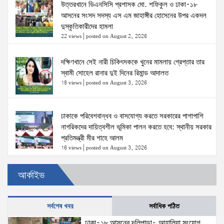
উত্তরখানে ডিএনসিসি প্রশাসক মো. শফিকুল ও ঢাকা-১৮
আসনের সংসদ সদস্য এস এম জাহাঙ্গীর হোসেনের উপর একদল
দুস্কৃতিকারীদের হামলা
22 views
|
posted on August 2, 2026
দক্ষিণখানে সেই নারী চিকিৎসককে খুনের মামলায় গ্রেপ্তার তার
স্বামী সোহেল রানার দুই দিনের রিমান্ড আদালত
18 views
|
posted on August 3, 2026
ঢাকাকে পরিবেশবান্ধব ও বাসযোগ্য করতে সরকারের পাশাপাশি
নাগরিকদের দায়িত্বশীল ভূমিকা পালন করতে হবে: স্থানীয় সরকার
প্রতিমন্ত্রী মীর শাহে আলম
16 views
|
posted on August 3, 2026
আর্কাইভ
স্বরাষ্ট্রমন্ত্রীর সঙ্গে অস্ট্রেলিয়ার নাগরিকত্ব, কাস্টম ও
বহুসংস্কৃতি বিষয়ক সহকারী মন্ত্রীর সাক্ষাৎ
15 views
|
posted on August 3, 2026
সর্বশেষ খবর
সর্বাধিক পঠিত
ঢাকা-১৮ আসনের দলিপাড়া- আহালিয়া সংযোগ