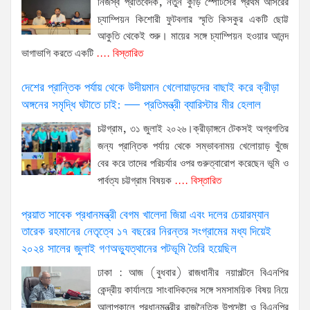
নিজস্ব প্রতিবেদক, নতুন কুঁড়ি স্পোর্টসের প্রথম আসরের
চ্যাম্পিয়ন কিশোরী ফুটবলার স্মৃতি কিসকুর একটি ছোট্ট
আকুতি থেকেই শুরু। মায়ের সঙ্গে চ্যাম্পিয়ন হওয়ার আনন্দ
ভাগাভাগি করতে একটি
.... বিস্তারিত
দেশের প্রান্তিক পর্যায় থেকে উদীয়মান খেলোয়াড়দের বাছাই করে ক্রীড়া
অঙ্গনের সমৃদ্ধি ঘটাতে চাই: — প্রতিমন্ত্রী ব্যারিস্টার মীর হেলাল
চট্টগ্রাম, ৩১ জুলাই ২০২৬।ক্রীড়াঙ্গনে টেকসই অগ্রগতির
জন্য প্রান্তিক পর্যায় থেকে সম্ভাবনাময় খেলোয়াড় খুঁজে
বের করে তাদের পরিচর্যার ওপর গুরুত্বারোপ করেছেন ভূমি ও
পার্বত্য চট্টগ্রাম বিষয়ক
.... বিস্তারিত
প্রয়াত সাবেক প্রধানমন্ত্রী বেগম খালেদা জিয়া এবং দলের চেয়ারম্যান
তারেক রহমানের নেতৃত্বে ১৭ বছরের নিরন্তর সংগ্রামের মধ্য দিয়েই
২০২৪ সালের জুলাই গণঅভ্যুত্থানের পটভূমি তৈরি হয়েছিল
ঢাকা : আজ (বুধবার) রাজধানীর নয়াপল্টনে বিএনপির
কেন্দ্রীয় কার্যালয়ে সাংবাদিকদের সঙ্গে সমসাময়িক বিষয় নিয়ে
আলাপকালে প্রধানমন্ত্রীর রাজনৈতিক উপদেষ্টা ও বিএনপির