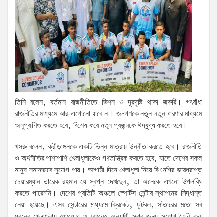
তিনি বলেন, বর্তমান রাজনীতিতে ভিশন ও দূরদৃষ্টি থাকা জরুরি। গৎবাঁধা
রাজনীতির মাধ্যমে আর এগোনো যাবে না। জনগণকে নতুন নতুন ধারণার মাধ্যমে
অনুপ্রাণিত করতে হবে, বিশেষ করে নতুন প্রজন্মকে উদ্বুদ্ধ করতে হবে।
খসরু বলেন, ক্রীড়াঙ্গনকে একটি ভিন্ন মাত্রায় উন্নীত করতে হবে। রাজনীতি
ও অর্থনীতির পাশাপাশি খেলাধুলাকেও গণতান্ত্রিক করতে হবে, যাতে দেশের সকল
মানুষ সমানভাবে সুযোগ পায়। আগামী দিনে খেলাধুলা নিয়ে বিএনপির ভারপ্রাপ্ত
চেয়ারম্যান তারেক রহমান যে স্বপ্ন দেখছেন, তা অনেকে এখনো উপলব্ধি
করতে পারেননি। দেশের প্রতিটি অঞ্চলে স্পোর্টস সেন্টার স্থাপনের সিদ্ধান্ত
নেয়া হয়েছে। এসব সেন্টারের মাধ্যমে ক্রিকেট, ফুটবল, সাঁতারের মতো সব
ধরনের খেলাধুলায় যোগ্যতা ও আগ্রহ অনুযায়ী সবার জন্য সুযোগ তৈরি করা