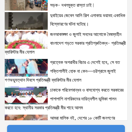
স্বামী সোহেল রানার দুই দিনের রিমান্ড আদালত
সড়ক- দখলমুক্ত রাস্তা চাই!
16 views
|
posted on August 3, 2026
দুবাইয়ের জেবেল আলি শিল্প এলাকায় ভয়াবহ একাধিক
বিস্ফোরণের ঘটনা ঘটেছে।
প্রধানমন্ত্রীর সঙ্গে মার্কিন বিশেষ দূতের বৈঠক: তারেক রহমানের
জনআকাঙ্ক্ষা ও জুলাই সনদের আলোকে বৈষম্যহীন
নেতৃত্ব ও বাংলাদেশের স্থিতিশীলতায় দৃঢ় আত্মবিশ্বাস
যুক্তরাষ্ট্রের: মাহ্দী আমিন
বাংলাদেশ গড়তে সরকার প্রতিশ্রুতিবদ্ধ- প্রতিমন্ত্রী
15 views
|
posted on August 1, 2026
ব্যারিস্টার মীর হেলাল
প্রত্যেক অপরাধীর বিচার এ দেশেই হবে, সে যত
ঢাকাকে পরিবেশবান্ধব ও বাসযোগ্য করতে সরকারের পাশাপাশি
নাগরিকদের দায়িত্বশীল ভূমিকা পালন করতে হবে: স্থানীয় সরকার
শক্তিশালীই হোক না কেন—চট্টগ্রামে জুলাই
প্রতিমন্ত্রী মীর শাহে আলম
গণঅভ্যুত্থান দিবসে প্রতিমন্ত্রী ব্যারিস্টার মীর হেলাল
15 views
|
posted on August 3, 2026
ঢাকাকে পরিবেশবান্ধব ও বাসযোগ্য করতে সরকারের
ঢাকা-১৮ আসনের দলিপাড়া- আহালিয়া সংযোগ সড়ক-
পাশাপাশি নাগরিকদের দায়িত্বশীল ভূমিকা পালন
দখলমুক্ত রাস্তা চাই!
করতে হবে: স্থানীয় সরকার প্রতিমন্ত্রী মীর শাহে আলম
14 views
|
posted on August 6, 2026
আমরা মালিক নই, দেশের ১৮ কোটি জনগণের
সেবক: ভূমি প্রতিমন্ত্রী ব্যারিস্টার মীর হেলাল
‘তরুণদের উৎসাহ দিলেন যুব ও ক্রীড়া প্রতিমন্ত্রী, এলজিআরডি