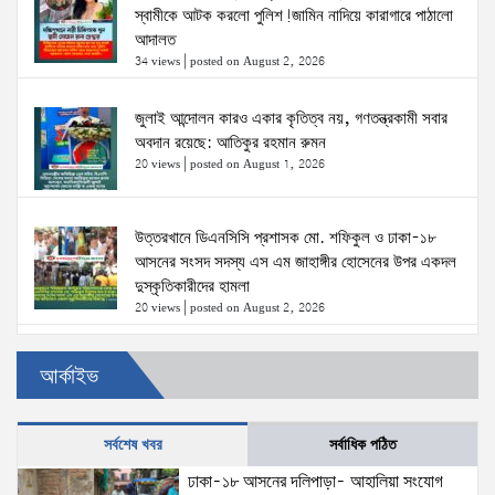
স্বামীকে আটক করলো পুলিশ!জামিন নাদিয়ে কারাগারে পাঠালো
আদালত
34 views
|
posted on August 2, 2026
জুলাই আন্দোলন কারও একার কৃতিত্ব নয়, গণতন্ত্রকামী সবার
অবদান রয়েছে: আতিকুর রহমান রুমন
20 views
|
posted on August 1, 2026
উত্তরখানে ডিএনসিসি প্রশাসক মো. শফিকুল ও ঢাকা-১৮
আসনের সংসদ সদস্য এস এম জাহাঙ্গীর হোসেনের উপর একদল
দুস্কৃতিকারীদের হামলা
20 views
|
posted on August 2, 2026
৫ আগস্টের স্মরণসভা সফল করতে প্রস্তুতি সভা অনুষ্ঠিত
আর্কাইভ
18 views
|
posted on August 1, 2026
সর্বশেষ খবর
সর্বাধিক পঠিত
ঢাকা-১৮ আসনের দলিপাড়া- আহালিয়া সংযোগ
দক্ষিণখানে সেই নারী চিকিৎসককে খুনের মামলায় গ্রেপ্তার তার