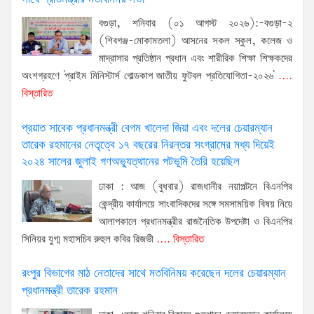
বগুড়া, শনিবার (০১ আগস্ট ২০২৬):-বগুড়া-২
(শিবগঞ্জ-মোকামতলা) আসনের সকল স্কুল, কলেজ ও
মাদ্রাসার প্রতিষ্ঠান প্রধান এবং শারীরিক শিক্ষা শিক্ষকদের
অংশগ্রহণে 'প্রাইম মিনিস্টার্স গোল্ডকাপ জাতীয় ফুটবল প্রতিযোগিতা-২০২৬'
....
বিস্তারিত
প্রয়াত সাবেক প্রধানমন্ত্রী বেগম খালেদা জিয়া এবং দলের চেয়ারম্যান
তারেক রহমানের নেতৃত্বে ১৭ বছরের নিরন্তর সংগ্রামের মধ্য দিয়েই
২০২৪ সালের জুলাই গণঅভ্যুত্থানের পটভূমি তৈরি হয়েছিল
ঢাকা : আজ (বুধবার) রাজধানীর নয়াপল্টনে বিএনপির
কেন্দ্রীয় কার্যালয়ে সাংবাদিকদের সঙ্গে সমসাময়িক বিষয় নিয়ে
আলাপকালে প্রধানমন্ত্রীর রাজনৈতিক উপদেষ্টা ও বিএনপির
সিনিয়র যুগ্ম মহাসচিব রুহুল কবির রিজভী
.... বিস্তারিত
রংপুর বিভাগের মাঠ নেতাদের সাথে মতবিনিময় করেছেন দলের চেয়ারম্যান
প্রধানমন্ত্রী তারেক রহমান