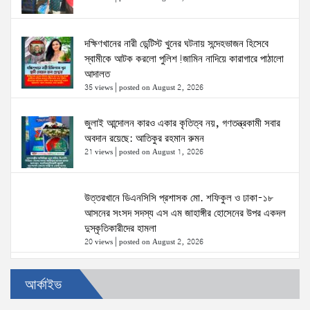
দক্ষিণখানের নারী ডেন্টিস্ট খুনের ঘটনায় সন্দেহভাজন হিসেবে
স্বামীকে আটক করলো পুলিশ!জামিন নাদিয়ে কারাগারে পাঠালো
আদালত
35 views
|
posted on August 2, 2026
জুলাই আন্দোলন কারও একার কৃতিত্ব নয়, গণতন্ত্রকামী সবার
অবদান রয়েছে: আতিকুর রহমান রুমন
21 views
|
posted on August 1, 2026
উত্তরখানে ডিএনসিসি প্রশাসক মো. শফিকুল ও ঢাকা-১৮
আসনের সংসদ সদস্য এস এম জাহাঙ্গীর হোসেনের উপর একদল
দুস্কৃতিকারীদের হামলা
20 views
|
posted on August 2, 2026
৫ আগস্টের স্মরণসভা সফল করতে প্রস্তুতি সভা অনুষ্ঠিত
আর্কাইভ
19 views
|
posted on August 1, 2026