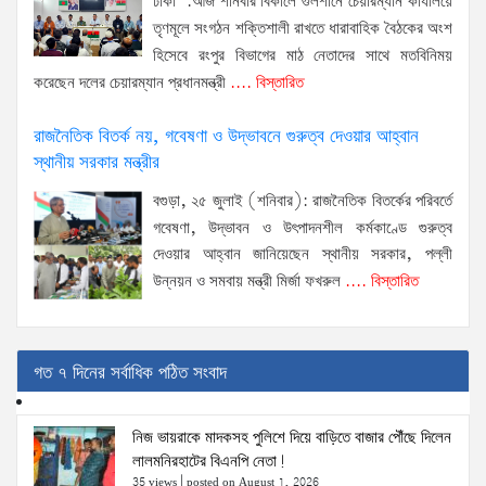
ঢাকা :আজ শনিবার বিকালে গুলশানে চেয়ারম্যান কার্যালয়ে
তৃণমূলে সংগঠন শক্তিশালী রাখতে ধারাবাহিক বৈঠকের অংশ
হিসেবে রংপুর বিভাগের মাঠ নেতাদের সাথে মতবিনিময়
করেছেন দলের চেয়ারম্যান প্রধানমন্ত্রী
.... বিস্তারিত
রাজনৈতিক বিতর্ক নয়, গবেষণা ও উদ্ভাবনে গুরুত্ব দেওয়ার আহ্বান
স্থানীয় সরকার মন্ত্রীর
বগুড়া, ২৫ জুলাই (শনিবার): রাজনৈতিক বিতর্কের পরিবর্তে
গবেষণা, উদ্ভাবন ও উৎপাদনশীল কর্মকাণ্ডে গুরুত্ব
দেওয়ার আহ্বান জানিয়েছেন স্থানীয় সরকার, পল্লী
উন্নয়ন ও সমবায় মন্ত্রী মির্জা ফখরুল
.... বিস্তারিত
গত ৭ দিনের সর্বাধিক পঠিত সংবাদ
নিজ ভায়রাকে মাদকসহ পুলিশে দিয়ে বাড়িতে বাজার পৌঁছে দিলেন
লালমনিরহাটের বিএনপি নেতা!
35 views
|
posted on August 1, 2026