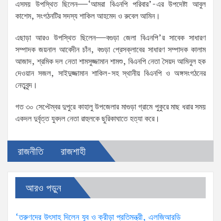
এসময় উপস্থিত ছিলেন—‘আমরা বিএনপি পরিবার’-এর উপদেষ্টা আবুল
কাশেম, সংগঠনটির সদস্য শাকিল আহমেদ ও রুবেল আমিন।
এছাড়া আরও উপস্থিত ছিলেন—বগুড়া জেলা বিএনপি’র সাবেক সাধারণ
সম্পাদক জয়নাল আবেদীন চাঁন, বগুড়া প্রেসক্লাবের সাধারণ সম্পাদক কালাম
আজাদ, শ্রমিক দল নেতা শামসুজ্জামান শামশু, বিএনপি নেতা সৈয়দ আমিনুল হক
দেওয়ান সজল, সাইদুজ্জামান শাকিল-সহ স্থানীয় বিএনপি ও অঙ্গসংগঠনের
নেতৃবৃন্দ।
গত ৩০ সেপ্টেম্বর দুপুরে কাহালু উপজেলার মাগুড়া গ্রামে পুকুরে মাছ ধরার সময়
একদল দুর্বৃত্ত যুবদল নেতা রাহুলকে ছুরিকাঘাতে হত্যা করে।
রাজনীতি
রাজশাহী
আরও পড়ুন
‘তরুণদের উৎসাহ দিলেন যুব ও ক্রীড়া প্রতিমন্ত্রী, এলজিআরডি