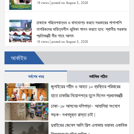
18 views
|
posted on August 3, 2026
ঢাকাকে পরিবেশবান্ধব ও বাসযোগ্য করতে সরকারের পাশাপাশি
নাগরিকদের দায়িত্বশীল ভূমিকা পালন করতে হবে: স্থানীয় সরকার
প্রতিমন্ত্রী মীর শাহে আলম
16 views
|
posted on August 3, 2026
আর্কাইভ
স্বরাষ্ট্রমন্ত্রীর সঙ্গে অস্ট্রেলিয়ার নাগরিকত্ব, কাস্টম ও
বহুসংস্কৃতি বিষয়ক সহকারী মন্ত্রীর সাক্ষাৎ
15 views
|
posted on August 3, 2026
সর্বশেষ খবর
সর্বাধিক পঠিত
জুলাইয়ের শহীদ ও আহত ১০ ব্যক্তির পরিবারের
দুবাইয়ের জেবেল আলি শিল্প এলাকায় ভয়াবহ একাধিক
হাতে চাকরির নিয়োগপত্র তুলে দিলেন প্রধানমন্ত্রী
বিস্ফোরণের ঘটনা ঘটেছে।
15 views
|
posted on August 5, 2026
ঢাকা-১৮ আসনের দলিপাড়া- আহালিয়া সংযোগ
সড়ক- দখলমুক্ত রাস্তা চাই!
ঢাকা-১৮ আসনের দলিপাড়া- আহালিয়া সংযোগ সড়ক-
দুবাইয়ের জেবেল আলি শিল্প এলাকায় ভয়াবহ একাধিক
দখলমুক্ত রাস্তা চাই!