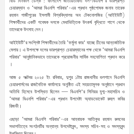
বিডি দিনকাল ডেস্ক : বাংলাদেশ জাতীয়তাবাদী দল-বিএনপি’র ভারপ্রাপ্ত
চেয়ারম্যান ও ‘আমরা বিএনপি পরিবার’-এর প্রধান পৃষ্ঠপোষক জনাব তারেক
রহমান গাজীপুরের ইসলামী বিশ্ববিদ্যালয় অব টেকনোলজির (আইইউটি)
শিক্ষার্থীদের একটি গবেষক দলকে মেধাভিত্তিক উৎকর্ষ বৃদ্ধিতে পাশে থেকে
তাদেরকে উৎসাহ দেন।
আইইউটি’র সংশ্লিষ্ট শিক্ষার্থীদের তৈরি ‘ফর্মুলা কার’ যাচ্ছে চীনের আন্তর্জাতিক
মেলায়। এ উপলক্ষে দলের ভারপ্রাপ্ত চেয়ারম্যানের পক্ষ থেকে ‘আমরা বিএনপি
পরিবার’ আনুষ্ঠানিকভাবে তাদেরকে প্রয়োজনীয় সার্বিক সহযোগিতা প্রদান করে
।
আজ ৫ অক্টবর ২০২৫ ইং রবিবার, দুপুর ১টায় রাজধানীর গুলশানে বিএনপি
চেয়ারপার্সনের রাজনৈতিক কার্যালয়ে অনুষ্ঠিত এই সহয়তামূলক অনুষ্ঠানে প্রধান
অতিথি হিসেবে উপস্থিত ছিলেন — বিএনপি’র সিনিয়র যুগ্ম-মহাসচিব ও
‘আমরা বিএনপি পরিবার’-এর প্রধান উপদেষ্টা অ্যাডভোকেট রুহুল কবির
রিজভী।
এছাড়া ‘আমরা বিএনপি পরিবার’-এর আহবায়ক আতিকুর রহমান রুমনের
সভাপতিত্বে সংগঠনটির অন্যান্য উপদেষ্টাবৃন্দ, সদস্য সচিব-সহ ও সদস্যবৃন্দ
উপস্থিত ছিলেন।