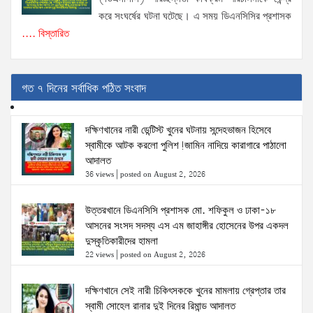
করে সংঘর্ষের ঘটনা ঘটেছে। এ সময় ডিএনসিসির প্রশাসক
.... বিস্তারিত
গত ৭ দিনের সর্বাধিক পঠিত সংবাদ
দক্ষিণখানের নারী ডেন্টিস্ট খুনের ঘটনায় সন্দেহভাজন হিসেবে
স্বামীকে আটক করলো পুলিশ!জামিন নাদিয়ে কারাগারে পাঠালো
আদালত
36 views
|
posted on August 2, 2026
উত্তরখানে ডিএনসিসি প্রশাসক মো. শফিকুল ও ঢাকা-১৮
আসনের সংসদ সদস্য এস এম জাহাঙ্গীর হোসেনের উপর একদল
দুস্কৃতিকারীদের হামলা
22 views
|
posted on August 2, 2026
দক্ষিণখানে সেই নারী চিকিৎসককে খুনের মামলায় গ্রেপ্তার তার
স্বামী সোহেল রানার দুই দিনের রিমান্ড আদালত