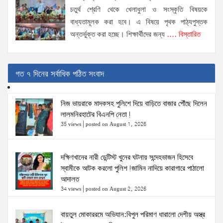
চতুর্থ শ্রেণি থেকে খেলাধুলা ও সংস্কৃতি বিষয়কে
বাধ্যতামূলক করা হবে। এ বিষয়ে পৃথক পাঠ্যপুস্তক
অন্তর্ভুক্ত করা হচ্ছে। শিক্ষার্থীদের জন্য
.... বিস্তারিত
গত ৭ দিনের সর্বাধিক পঠিত সংবাদ
নিজ ভায়রাকে মাদকসহ পুলিশে দিয়ে বাড়িতে বাজার পৌঁছে দিলেন
লালমনিরহাটের বিএনপি নেতা!
35 views
|
posted on August 1, 2026
দক্ষিণখানের নারী ডেন্টিস্ট খুনের ঘটনায় সন্দেহভাজন হিসেবে
স্বামীকে আটক করলো পুলিশ!জামিন নাদিয়ে কারাগারে পাঠালো
আদালত
34 views
|
posted on August 2, 2026
বায়তুল মোকাররমে অভিযান:বিপুল পরিমাণ ধারালো দেশীয় অস্ত্র