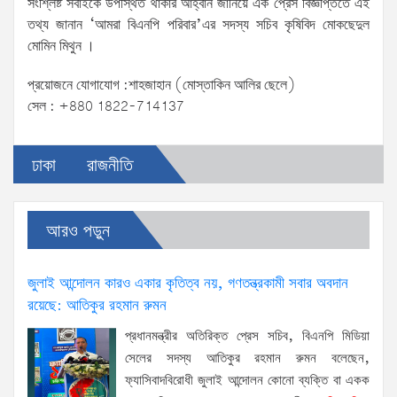
সংশ্লিষ্ট সবাইকে উপস্থিত থাকার আহ্বান জানিয়ে এক প্রেস বিজ্ঞপ্তিতে এই
তথ্য জানান ‘আমরা বিএনপি পরিবার’এর সদস্য সচিব কৃষিবিদ মোকছেদুল
মোমিন মিথুন ।
প্রয়োজনে যোগাযোগ :শাহজাহান (মোস্তাকিন আলির ছেলে)
সেল : +880 1822-714137
ঢাকা
রাজনীতি
আরও পড়ুন
জুলাই আন্দোলন কারও একার কৃতিত্ব নয়, গণতন্ত্রকামী সবার অবদান
রয়েছে: আতিকুর রহমান রুমন
প্রধানমন্ত্রীর অতিরিক্ত প্রেস সচিব, বিএনপি মিডিয়া
সেলের সদস্য আতিকুর রহমান রুমন বলেছেন,
ফ্যাসিবাদবিরোধী জুলাই আন্দোলন কোনো ব্যক্তি বা একক