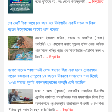
দলের কৃতিত্ব নয়; বরং দেশের গণতন্ত্রকামী
.... বিস্তারিত
চার কোটি টাকা ব্যয়ে চার বছর ধরে নির্মাণাধীন একটি সড়ক ও ব্রিজ
প্রকল্প উদ্বোধনের আগেই ধসে পড়েছে
নজরুল ইসলাম মানিক, সাভার ও আশুলিয়া (ঢাকা)
প্রতিনিধি ঃ ধামসোনা নলাই মুকেন্দ্র হাউস থেকে কারিগর
পাড়া ব্রিজ পর্যন্ত প্রায় এক কিলোমিটার এইচবিবি সড়ক ও
তিনটি
.... বিস্তারিত
প্রয়াত সাবেক প্রধানমন্ত্রী বেগম খালেদা জিয়া এবং দলের চেয়ারম্যান
তারেক রহমানের নেতৃত্বে ১৭ বছরের নিরন্তর সংগ্রামের মধ্য দিয়েই
২০২৪ সালের জুলাই গণঅভ্যুত্থানের পটভূমি তৈরি হয়েছিল
ঢাকা : আজ (বুধবার) রাজধানীর নয়াপল্টনে বিএনপির
কেন্দ্রীয় কার্যালয়ে সাংবাদিকদের সঙ্গে সমসাময়িক বিষয় নিয়ে
আলাপকালে প্রধানমন্ত্রীর রাজনৈতিক উপদেষ্টা ও বিএনপির
সিনিয়র যুগ্ম মহাসচিব রুহুল কবির রিজভী
.... বিস্তারিত