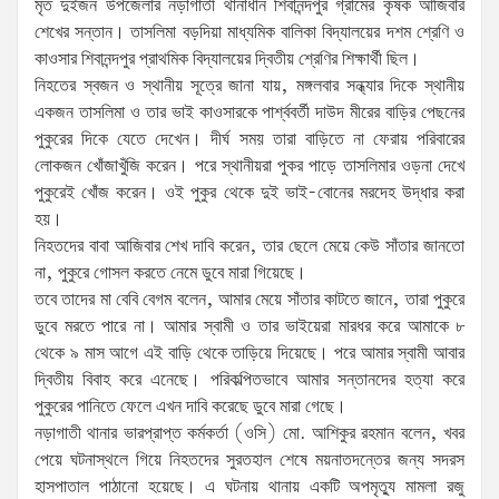
মৃত দুইজন উপজেলার নড়াগাতী থানাধীন শিবানন্দপুর গ্রামের কৃষক আজিবার
শেখের সন্তান। তাসলিমা বড়দিয়া মাধ্যমিক বালিকা বিদ্যালয়ের দশম শ্রেণি ও
কাওসার শিবানন্দপুর প্রাথমিক বিদ্যালয়ের দ্বিতীয় শ্রেণির শিক্ষার্থী ছিল।
নিহতের স্বজন ও স্থানীয় সূত্রে জানা যায়, মঙ্গলবার সন্ধ্যার দিকে স্থানীয়
একজন তাসলিমা ও তার ভাই কাওসারকে পার্শ্ববর্তী দাউদ মীরের বাড়ির পেছনের
পুকুরের দিকে যেতে দেখেন। দীর্ঘ সময় তারা বাড়িতে না ফেরায় পরিবারের
লোকজন খোঁজাখুঁজি করেন। পরে স্থানীয়রা পুকর পাড়ে তাসলিমার ওড়না দেখে
পুকুরেই খোঁজ করেন। ওই পুকুর থেকে দুই ভাই-বোনের মরদেহ উদ্ধার করা
হয়।
নিহতদের বাবা আজিবার শেখ দাবি করেন, তার ছেলে মেয়ে কেউ সাঁতার জানতো
না, পুকুরে গোসল করতে নেমে ডুবে মারা গিয়েছে।
তবে তাদের মা বেবি বেগম বলেন, আমার মেয়ে সাঁতার কাটতে জানে, তারা পুকুরে
ডুবে মরতে পারে না। আমার স্বামী ও তার ভাইয়েরা মারধর করে আমাকে ৮
থেকে ৯ মাস আগে এই বাড়ি থেকে তাড়িয়ে দিয়েছে। পরে আমার স্বামী আবার
দ্বিতীয় বিবাহ করে এনেছে। পরিকল্পিতভাবে আমার সন্তানদের হত্যা করে
পুকুরের পানিতে ফেলে এখন দাবি করেছে ডুবে মারা গেছে।
নড়াগাতী থানার ভারপ্রাপ্ত কর্মকর্তা (ওসি) মো. আশিকুর রহমান বলেন, খবর
পেয়ে ঘটনাস্থলে গিয়ে নিহতদের সুরতহাল শেষে ময়নাতদন্তের জন্য সদরস
হাসপাতাল পাঠানো হয়েছে। এ ঘটনায় থানায় একটি অপমৃত্যু মামলা রজু