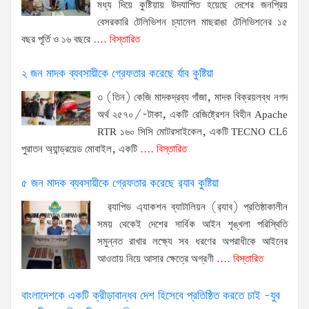
মধ্য দিয়ে কুষ্টিয়ায় উদযাপিত হয়েছে দেশের জনপ্রিয়
বেসরকারি টেলিভিশন চ্যানেল মাছরাঙা টেলিভিশনের ১৫
বছর পূর্তি ও ১৬ বছরে
.... বিস্তারিত
২ জন মাদক ব্যবসায়ীকে গ্রেফতার করেছে র্যাব কুষ্টিয়া
৩ (তিন) কেজি মাদকদ্রব্য গাঁজা, মাদক বিক্রয়লব্ধ নগদ
অর্থ ২৫৭০/-টাকা, একটি রেজিষ্ট্রেশন বিহীন Apache
RTR ১৬০ সিসি মোটরসাইকেল, একটি TECNO CL6
পুরাতন অ্যান্ড্রয়েড মোবাইল, একটি
.... বিস্তারিত
৫ জন মাদক ব্যবসায়ীকে গ্রেফতার করেছে র‌্যাব কুষ্টিয়া
র‌্যাপিড এ্যাকশন ব্যাটালিয়ন (র‌্যাব) প্রতিষ্ঠাকালীন
সময় থেকেই দেশের সার্বিক আইন শৃঙ্খলা পরিস্থিতি
সমুন্নত রাখার লক্ষ্যে সব ধরণের অপরাধীকে আইনের
আওতায় নিয়ে আসার ক্ষেত্রে অগ্রণী
.... বিস্তারিত
বাংলাদেশকে একটি ক্রীড়াবান্ধব দেশ হিসেবে প্রতিষ্ঠিত করতে চাই -যুব