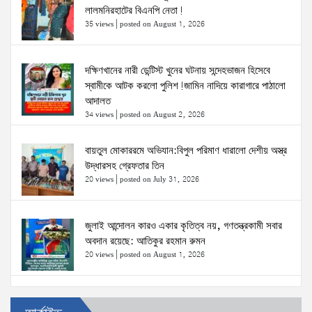
লালমনিরহাটের বিএনপি নেতা!
35 views
|
posted on August 1, 2026
দক্ষিণখানের নারী ডেন্টিস্ট খুনের ঘটনায় সন্দেহভাজন হিসেবে
স্বামীকে আটক করলো পুলিশ!জামিন নাদিয়ে কারাগারে পাঠালো
আদালত
34 views
|
posted on August 2, 2026
বায়তুল মোকাররমে অভিযান:বিপুল পরিমাণ ধারালো দেশীয় অস্ত্র
উদ্ধারসহ গ্রেফতার তিন
20 views
|
posted on July 31, 2026
জুলাই আন্দোলন কারও একার কৃতিত্ব নয়, গণতন্ত্রকামী সবার
অবদান রয়েছে: আতিকুর রহমান রুমন
20 views
|
posted on August 1, 2026
উত্তরখানে ডিএনসিসি প্রশাসক মো. শফিকুল ও ঢাকা-১৮