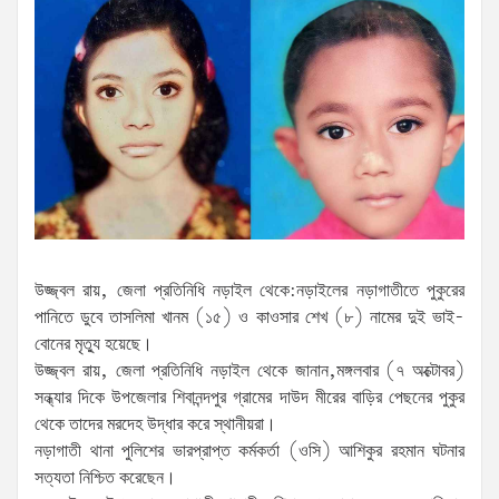
উজ্জ্বল রায়, জেলা প্রতিনিধি নড়াইল থেকে:নড়াইলের নড়াগাতীতে পুকুরের
পানিতে ডুবে তাসলিমা খানম (১৫) ও কাওসার শেখ (৮) নামের দুই ভাই-
বোনের মৃত্যু হয়েছে।
উজ্জ্বল রায়, জেলা প্রতিনিধি নড়াইল থেকে জানান,মঙ্গলবার (৭ অক্টোবর)
সন্ধ্যার দিকে উপজেলার শিবানন্দপুর গ্রামের দাউদ মীরের বাড়ির পেছনের পুকুর
থেকে তাদের মরদেহ উদ্ধার করে স্থানীয়রা।
নড়াগাতী থানা পুলিশের ভারপ্রাপ্ত কর্মকর্তা (ওসি) আশিকুর রহমান ঘটনার
সত্যতা নিশ্চিত করেছেন।