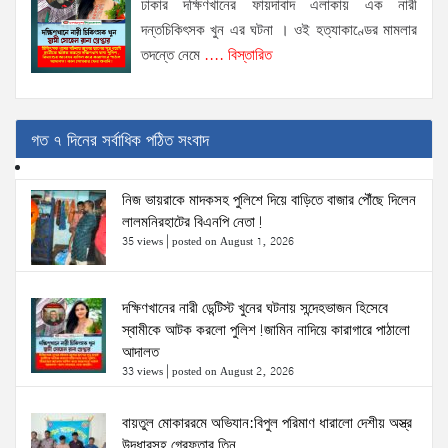
ঢাকার দক্ষিণখানের ফায়দাবাদ এলাকায় এক নারী
দন্তচিকিৎসক খুন এর ঘটনা । ওই হত্যাকাণ্ডের মামলার
তদন্তে নেমে
.... বিস্তারিত
গত ৭ দিনের সর্বাধিক পঠিত সংবাদ
নিজ ভায়রাকে মাদকসহ পুলিশে দিয়ে বাড়িতে বাজার পৌঁছে দিলেন
লালমনিরহাটের বিএনপি নেতা!
35 views
|
posted on August 1, 2026
দক্ষিণখানের নারী ডেন্টিস্ট খুনের ঘটনায় সন্দেহভাজন হিসেবে
স্বামীকে আটক করলো পুলিশ!জামিন নাদিয়ে কারাগারে পাঠালো
আদালত
33 views
|
posted on August 2, 2026
বায়তুল মোকাররমে অভিযান:বিপুল পরিমাণ ধারালো দেশীয় অস্ত্র
উদ্ধারসহ গ্রেফতার তিন