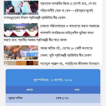
প্রত্যেক অপরাধীর বিচার এ দেশেই হবে, সে যত
15 views
|
posted on August 3, 2026
শক্তিশালীই হোক না কেন—চট্টগ্রামে জুলাই
গণঅভ্যুত্থান দিবসে প্রতিমন্ত্রী ব্যারিস্টার মীর হেলাল
৫ আগস্টের স্মরণসভা সফল করতে প্রস্তুতি সভা অনুষ্ঠিত
13 views
|
posted on August 1, 2026
ঢাকাকে পরিবেশবান্ধব ও বাসযোগ্য করতে সরকারের
পাশাপাশি নাগরিকদের দায়িত্বশীল ভূমিকা পালন
করতে হবে: স্থানীয় সরকার প্রতিমন্ত্রী মীর শাহে আলম
স্বরাষ্ট্রমন্ত্রীর সঙ্গে অস্ট্রেলিয়ার নাগরিকত্ব, কাস্টম ও
আমরা মালিক নই, দেশের ১৮ কোটি জনগণের
বহুসংস্কৃতি বিষয়ক সহকারী মন্ত্রীর সাক্ষাৎ
13 views
|
posted on August 3, 2026
সেবক: ভূমি প্রতিমন্ত্রী ব্যারিস্টার মীর হেলাল
অহেতুক প্রকল্প নয়, পাহাড়িদের জীবনমান উন্নয়নে
ঢাকাকে পরিবেশবান্ধব ও বাসযোগ্য করতে সরকারের পাশাপাশি
বাস্তবভিত্তিক কার্যকর উদ্যোগ নেয়ার আহ্বান
নাগরিকদের দায়িত্বশীল ভূমিকা পালন করতে হবে: স্থানীয় সরকার
পার্বত্য প্রতিমন্ত্রীর
বৃহস্পতিবার, ৬ আগস্ট, ২০২৬
প্রতিমন্ত্রী মীর শাহে আলম
দক্ষিণখানে সেই নারী চিকিৎসককে খুনের মামলায়
13 views
|
posted on August 3, 2026
ওয়াক্ত
সময়
গ্রেপ্তার তার স্বামী সোহেল রানার দুই দিনের রিমান্ড
সুবহে সাদিক
ভোর ৫:০৮
আদালত