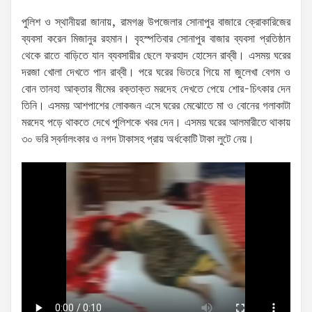
পুলিশ ও স্থানীয়রা জানায়, রামগঞ্জ উপজেলার সোনাপুর বাজারে ক্রোকারিজের
ব্যবসা করেন মিজানুর রহমান। বৃহস্পতিবার সোনাপুর বাজার ব্যবসা প্রতিষ্ঠান
থেকে রাতে বাড়িতে যান ব্যবসায়ীর ছেলে ফরহাদ হোসেন রাব্বী। এসময় ঘরের
দরজা খোলা দেখতে পান রাব্বী। পরে ঘরের ভিতরে গিয়ে মা জুলেখা বেগম ও
বোন তানহা আক্তার মীমের রক্তাক্ত মরদেহ দেখতে পেয়ে শোর-চিৎকার দেন
তিনি। এসময় আশপাশের লোকজন এসে ঘরের মেঝোতে মা ও বোনের গলাকাটা
মরদেহ পড়ে থাকতে দেখে পুলিশকে খবর দেন। এসময় ঘরের আলমারীতে থাকায়
৩০ ভরি স্বর্নালংকার ও নগদ টাকাসহ প্রায় অর্ধকোটি টাকা লুটে নেয়।