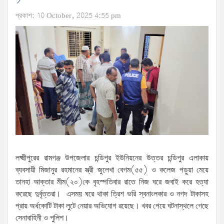
প্রকাশ: 10 October, 2025 4:55 pm
লক্ষ্মীপুরের রামগঞ্জ উপজেলার চন্ডিপুর ইউনিয়নের উত্তর চন্ডিপুর এলাকায়
ব্যবসায়ী মিজানুর রহমানের স্ত্রী জুলেখা বেগম(৫৫) ও কলেজ পড়ুয়া মেয়ে
তানহা আক্তার মীম(২০)কে বৃহস্পতিবার রাতে নিজ ঘরে জবাই করে হত্যা
করেছে দুর্বৃত্তরা। এসময় ঘরে থাকা ত্রিশ ভরি স্বনাংলকার ও নগদ টাকাসহ
প্রায় অর্ধকোটি টাকা লুটে নেয়ার অভিযোগ রয়েছে। খবর পেয়ে ঘটনাস্থলে গেছে
সেনাবাহিনী ও পুলিশ।