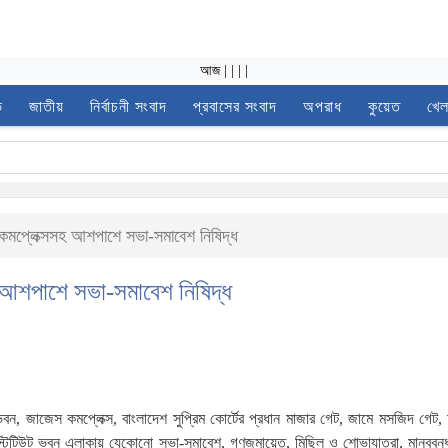
আজ
|
|
|
|
ভ
জাতীয়
নির্বাচনী সংবাদ
প্রবাসের সংবাদ
অপরাধ
কুয়েত
খেল
কমপ্লেক্সসহ আশপাশে সভা-সমাবেশ নিষিদ্ধ
 আশপাশে সভা-সমাবেশ নিষিদ্ধ
বন, জাজেস কমপ্লেক্স, বাংলাদেশ সুপ্রিম কোর্টের প্রধান মাজার গেট, জামে মসজিদ গেট,
ইনস্টিটিউট ভবন এলাকায় যেকোনো সভা-সমাবেশ, গণজমায়েত, মিছিল ও শোভাযাত্রা, মানববন্