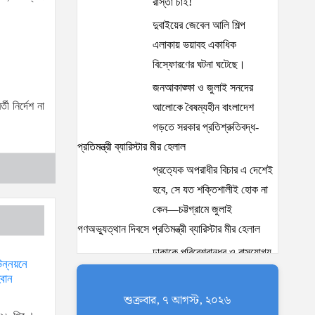
রাস্তা চাই!
দুবাইয়ের জেবেল আলি শিল্প
এলাকায় ভয়াবহ একাধিক
বিস্ফোরণের ঘটনা ঘটেছে।
জনআকাঙ্ক্ষা ও জুলাই সনদের
ী নির্দেশ না
আলোকে বৈষম্যহীন বাংলাদেশ
গড়তে সরকার প্রতিশ্রুতিবদ্ধ-
প্রতিমন্ত্রী ব্যারিস্টার মীর হেলাল
প্রত্যেক অপরাধীর বিচার এ দেশেই
হবে, সে যত শক্তিশালীই হোক না
কেন—চট্টগ্রামে জুলাই
গণঅভ্যুত্থান দিবসে প্রতিমন্ত্রী ব্যারিস্টার মীর হেলাল
ঢাকাকে পরিবেশবান্ধব ও বাসযোগ্য
উন্নয়নে
করতে সরকারের পাশাপাশি
্বান
নাগরিকদের দায়িত্বশীল ভূমিকা
শুক্রবার, ৭ আগস্ট, ২০২৬
পালন করতে হবে: স্থানীয় সরকার প্রতিমন্ত্রী মীর শাহে