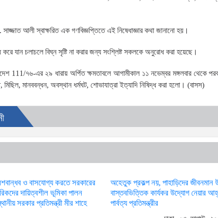
 সাজ্জাত আলী স্বাক্ষরিত এক গণবিজ্ঞপ্তিতে এই নিষেধাজ্ঞার কথা জানানো হয়।
করে যান চলাচলে বিঘ্ন সৃষ্টি না করার জন্য সংশ্লিষ্ট সকলকে অনুরোধ করা হয়েছে।
ধ্যাদেশ 111/৭৬-এর ২৯ ধারায় অর্পিত ক্ষমতাবলে আগামীকাল ১১ নভেম্বর মঙ্গলবার থেকে পরবর্ত
মিছিল, মানববন্ধন, অবস্থান ধর্মঘট, শোভাযাত্রা ইত্যাদি নিষিদ্ধ করা হলো। (বাসস)
নী
েশবান্ধব ও বাসযোগ্য করতে সরকারের
অহেতুক প্রকল্প নয়, পাহাড়িদের জীবনমান 
গরিকদের দায়িত্বশীল ভূমিকা পালন
বাস্তবভিত্তিক কার্যকর উদ্যোগ নেয়ার আহ
থানীয় সরকার প্রতিমন্ত্রী মীর শাহে
পার্বত্য প্রতিমন্ত্রীর