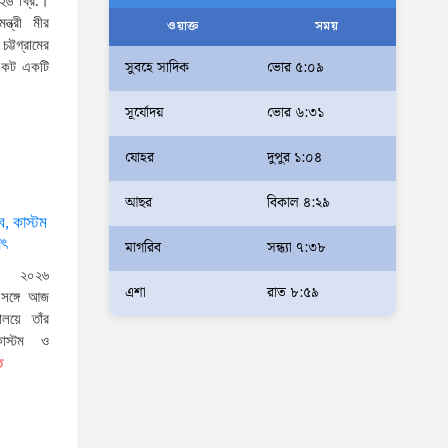
২৬ খ্রি.।
আলম
ন্ত্রী মীর
ওয়াক্ত
সময়
ট্টগ্রামের
আমরা মালিক নই, দেশের ১৮ কোটি
সুবহে সাদিক
ভোর ৫:০৯
সংকট একটি
জনগণের সেবক: ভূমি প্রতিমন্ত্রী
সূর্যোদয়
ভোর ৬:৩১
ব্যারিস্টার মীর হেলাল
অহেতুক প্রকল্প নয়, পাহাড়িদের
যোহর
দুপুর ১:০৪
জীবনমান উন্নয়নে বাস্তবভিত্তিক
আছর
বিকাল ৪:২৯
কার্যকর উদ্যোগ নেয়ার আহ্বান
্ব, কাস্টম
পার্বত্য প্রতিমন্ত্রীর
াৎ
মাগরিব
সন্ধ্যা ৭:৩৮
দক্ষিণখানে সেই নারী চিকিৎসককে
, ২০২৬
খুনের মামলায় গ্রেপ্তার তার স্বামী
এশা
রাত ৮:৫৯
র সঙ্গে আজ
সোহেল রানার দুই দিনের রিমান্ড
ণালয়ে তাঁর
কাস্টম ও
আদালত
ত
আইনশৃঙ্খলা পরিস্থিতি সম্পূর্ণ
নিয়ন্ত্রণে রয়েছে: স্বরাষ্ট্রমন্ত্রী