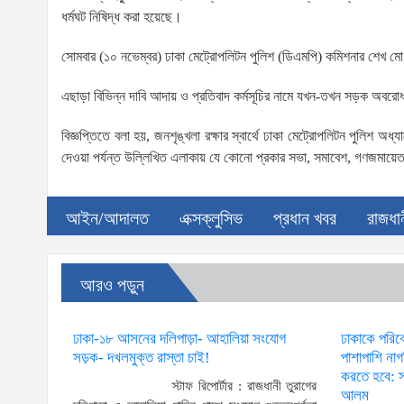
ধর্মঘট নিষিদ্ধ করা হয়েছে।
সোমবার (১০ নভেম্বর) ঢাকা মেট্রোপলিটন পুলিশ (ডিএমপি) কমিশনার শেখ মো.
এছাড়া বিভিন্ন দাবি আদায় ও প্রতিবাদ কর্মসূচির নামে যখন-তখন সড়ক অবরোধ 
বিজ্ঞপ্তিতে বলা হয়, জনশৃঙ্খলা রক্ষার স্বার্থে ঢাকা মেট্রোপলিটন পুলিশ অ
দেওয়া পর্যন্ত উল্লিখিত এলাকায় যে কোনো প্রকার সভা, সমাবেশ, গণজমায়েত, 
আইন/আদালত
এক্সক্লুসিভ
প্রধান খবর
রাজধা
আরও পড়ুন
ঢাকা-১৮ আসনের দলিপাড়া- আহালিয়া সংযোগ
ঢাকাকে পরিব
সড়ক- দখলমুক্ত রাস্তা চাই!
পাশাপাশি না
করতে হবে: স্
স্টাফ রিপোর্টার : রাজধানী তুরাগের
আলম