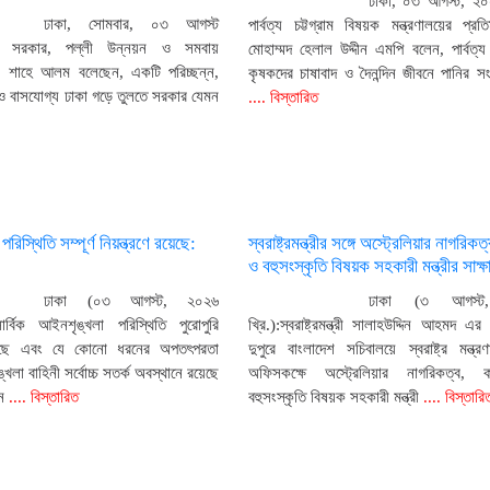
ঢাকা, ০৩ আগস্ট, ২০
ঢাকা, সোমবার, ০৩ আগস্ট
পার্বত্য চট্টগ্রাম বিষয়ক মন্ত্রণালয়ের প্রতিম
য় সরকার, পল্লী উন্নয়ন ও সমবায়
মোহাম্মদ হেলাল উদ্দীন এমপি বলেন, পার্বত্য চ
 মীর শাহে আলম বলেছেন, একটি পরিচ্ছন্ন,
কৃষকদের চাষাবাদ ও দৈনন্দিন জীবনে পানির 
 ও বাসযোগ্য ঢাকা গড়ে তুলতে সরকার যেমন
.... বিস্তারিত
িস্থিতি সম্পূর্ণ নিয়ন্ত্রণে রয়েছে:
স্বরাষ্ট্রমন্ত্রীর সঙ্গে অস্ট্রেলিয়ার নাগরিকত
ও বহুসংস্কৃতি বিষয়ক সহকারী মন্ত্রীর সাক্ষ
ঢাকা (০৩ আগস্ট, ২০২৬
ঢাকা (৩ আগস্ট
সার্বিক আইনশৃঙ্খলা পরিস্থিতি পুরোপুরি
খ্রি.):স্বরাষ্ট্রমন্ত্রী সালাহউদ্দিন আহমদ এ
রয়েছে এবং যে কোনো ধরনের অপতৎপরতা
দুপুরে বাংলাদেশ সচিবালয়ে স্বরাষ্ট্র মন্ত্র
খলা বাহিনী সর্বোচ্চ সতর্ক অবস্থানে রয়েছে
অফিসকক্ষে অস্ট্রেলিয়ার নাগরিকত্ব, 
ন
.... বিস্তারিত
বহুসংস্কৃতি বিষয়ক সহকারী মন্ত্রী
.... বিস্তারি