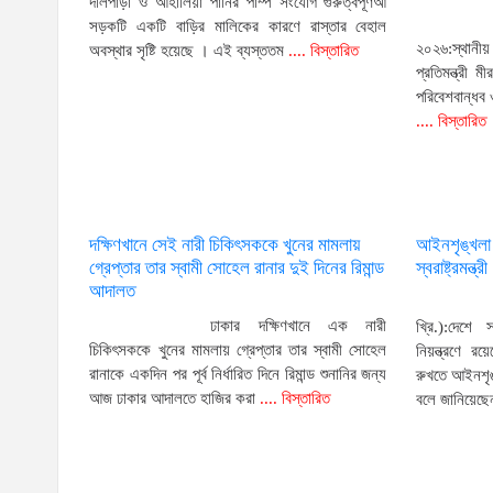
দলিপাড়া ও আহালিয়া পানির পাম্প সংযোগ গুরুত্বপূর্ণআ
সড়কটি একটি বাড়ির মালিকের কারণে রাস্তার বেহাল
২০২৬:স্থানী
অবস্থার সৃষ্টি হয়েছে । এই ব্যস্ততম
.... বিস্তারিত
প্রতিমন্ত্রী
পরিবেশবান্ধব
.... বিস্তারিত
দক্ষিণখানে সেই নারী চিকিৎসককে খুনের মামলায়
আইনশৃঙ্খলা পর
গ্রেপ্তার তার স্বামী সোহেল রানার দুই দিনের রিমান্ড
স্বরাষ্ট্রমন্ত্রী
আদালত
ঢাকার দক্ষিণখানে এক নারী
খ্রি.):দেশে 
চিকিৎসককে খুনের মামলায় গ্রেপ্তার তার স্বামী সোহেল
নিয়ন্ত্রণে 
রানাকে একদিন পর পূর্ব নির্ধারিত দিনে রিমান্ড শুনানির জন্য
রুখতে আইনশৃঙ্
আজ ঢাকার আদালতে হাজির করা
.... বিস্তারিত
বলে জানিয়েছে