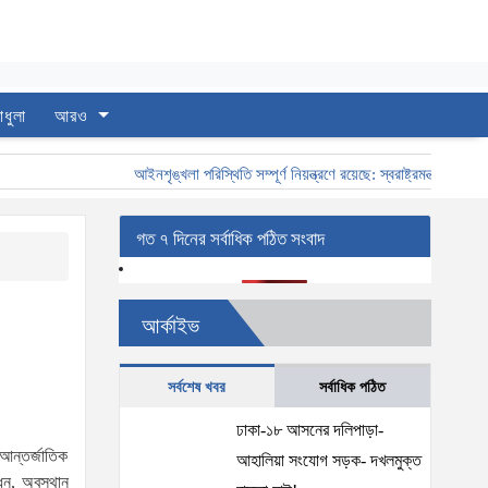
াধুলা
আরও
আইনশৃঙ্খলা পরিস্থিতি সম্পূর্ণ নিয়ন্ত্রণে রয়েছে: স্বরাষ্ট্রমন্ত্রী
স্বরাষ্
গত ৭ দিনের সর্বাধিক পঠিত সংবাদ
আর্কাইভ
সর্বশেষ খবর
সর্বাধিক পঠিত
ঢাকা-১৮ আসনের দলিপাড়া-
 আন্তর্জাতিক
আহালিয়া সংযোগ সড়ক- দখলমুক্ত
ধন, অবস্থান