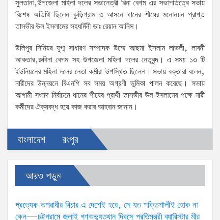
সুলতানা,উপজেলা মহিলা দলের সভানেত্রী রিনা বেগম এর সভাপতিত্বে সভায়
বিশেষ অতিথি ছিলেন কুড়িগ্রাম ৩ আসনে ধানের শীষের মনোনয়ন প্রাপ্ত
তাসভীর উল ইসলামের সহধর্মিনী ডাঃ রেয়ান আনিস।
উলিপুর সিনিয়র যুগ্ম সাধারণ সম্পাদক উম্মে আছমা ইসলাম লাভলী, লাবনী
আকতার,রুবিনা বেগম সহ উপজেলা মহিলা দলের নেতৃবৃন্দ। এ সময় ১৩ টি
ইউনিয়নের মহিলা দলের নেতা কর্মীরা উপস্থিত ছিলেন। সভায় বক্তারা বলেন,
নারীদের উন্নয়নে বিএনপি সব সময় অগ্রণী ভুমিকা পালন করেছে। সভায়
আগামী সংসদ নির্বাচনে ধানের শীষের প্রার্থী তাসভীর উল ইসলামের পক্ষে নারী
কর্মীদের ঐক্যবদ্ধ হয়ে কাজ করার আহবান জানান।
বাংলাদেশ
রংপুর
আরও পড়ুন
প্রত্যেক অপরাধীর বিচার এ দেশেই হবে, সে যত শক্তিশালীই হোক না
কেন—চট্টগ্রামে জুলাই গণঅভ্যুত্থান দিবসে প্রতিমন্ত্রী ব্যারিস্টার মীর