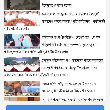
নেতৃত্ব ও বাংলাদেশের স্থিতিশীলতায় দৃঢ় আত্মবিশ্বাস
বিস্ফোরণের ঘটনা ঘটেছে।
যুক্তরাষ্ট্রের: মাহ্দী আমিন
জনআকাঙ্ক্ষা ও জুলাই সনদের আলোকে বৈষম্যহীন
15 views
|
posted on August 1, 2026
বাংলাদেশ গড়তে সরকার প্রতিশ্রুতিবদ্ধ- প্রতিমন্ত্রী
দক্ষিণখানে সেই নারী চিকিৎসককে খুনের মামলায় গ্রেপ্তার তার
ব্যারিস্টার মীর হেলাল
স্বামী সোহেল রানার দুই দিনের রিমান্ড আদালত
প্রত্যেক অপরাধীর বিচার এ দেশেই হবে, সে যত
15 views
|
posted on August 3, 2026
শক্তিশালীই হোক না কেন—চট্টগ্রামে জুলাই
গণঅভ্যুত্থান দিবসে প্রতিমন্ত্রী ব্যারিস্টার মীর হেলাল
৫ আগস্টের স্মরণসভা সফল করতে প্রস্তুতি সভা অনুষ্ঠিত
13 views
|
posted on August 1, 2026
ঢাকাকে পরিবেশবান্ধব ও বাসযোগ্য করতে সরকারের
পাশাপাশি নাগরিকদের দায়িত্বশীল ভূমিকা পালন
করতে হবে: স্থানীয় সরকার প্রতিমন্ত্রী মীর শাহে আলম
স্বরাষ্ট্রমন্ত্রীর সঙ্গে অস্ট্রেলিয়ার নাগরিকত্ব, কাস্টম ও
আমরা মালিক নই, দেশের ১৮ কোটি জনগণের
বহুসংস্কৃতি বিষয়ক সহকারী মন্ত্রীর সাক্ষাৎ
13 views
|
posted on August 3, 2026
সেবক: ভূমি প্রতিমন্ত্রী ব্যারিস্টার মীর হেলাল
অহেতুক প্রকল্প নয়, পাহাড়িদের জীবনমান উন্নয়নে
ঢাকাকে পরিবেশবান্ধব ও বাসযোগ্য করতে সরকারের পাশাপাশি
বাস্তবভিত্তিক কার্যকর উদ্যোগ নেয়ার আহ্বান