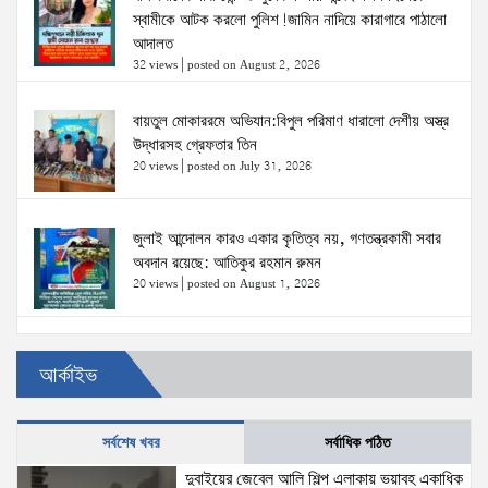
স্বামীকে আটক করলো পুলিশ!জামিন নাদিয়ে কারাগারে পাঠালো
আদালত
32 views
|
posted on August 2, 2026
বায়তুল মোকাররমে অভিযান:বিপুল পরিমাণ ধারালো দেশীয় অস্ত্র
উদ্ধারসহ গ্রেফতার তিন
20 views
|
posted on July 31, 2026
জুলাই আন্দোলন কারও একার কৃতিত্ব নয়, গণতন্ত্রকামী সবার
অবদান রয়েছে: আতিকুর রহমান রুমন
20 views
|
posted on August 1, 2026
উত্তরখানে ডিএনসিসি প্রশাসক মো. শফিকুল ও ঢাকা-১৮
আর্কাইভ
আসনের সংসদ সদস্য এস এম জাহাঙ্গীর হোসেনের উপর একদল
দুস্কৃতিকারীদের হামলা
20 views
|
posted on August 2, 2026
সর্বশেষ খবর
সর্বাধিক পঠিত
দুবাইয়ের জেবেল আলি শিল্প এলাকায় ভয়াবহ একাধিক
প্রধানমন্ত্রীর সঙ্গে মার্কিন বিশেষ দূতের বৈঠক: তারেক রহমানের