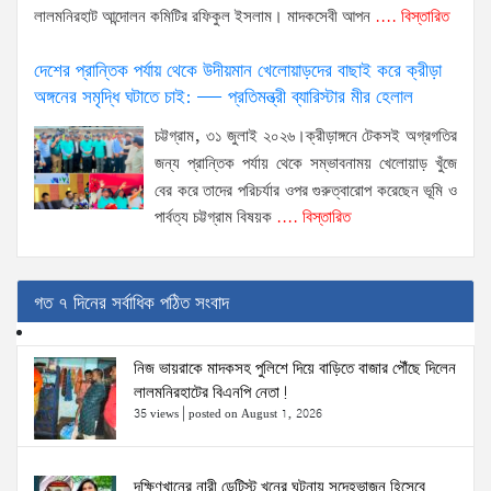
লালমনিরহাট আন্দোলন কমিটির রফিকুল ইসলাম। মাদকসেবী আপন
.... বিস্তারিত
দেশের প্রান্তিক পর্যায় থেকে উদীয়মান খেলোয়াড়দের বাছাই করে ক্রীড়া
অঙ্গনের সমৃদ্ধি ঘটাতে চাই: — প্রতিমন্ত্রী ব্যারিস্টার মীর হেলাল
চট্টগ্রাম, ৩১ জুলাই ২০২৬।ক্রীড়াঙ্গনে টেকসই অগ্রগতির
জন্য প্রান্তিক পর্যায় থেকে সম্ভাবনাময় খেলোয়াড় খুঁজে
বের করে তাদের পরিচর্যার ওপর গুরুত্বারোপ করেছেন ভূমি ও
পার্বত্য চট্টগ্রাম বিষয়ক
.... বিস্তারিত
গত ৭ দিনের সর্বাধিক পঠিত সংবাদ
নিজ ভায়রাকে মাদকসহ পুলিশে দিয়ে বাড়িতে বাজার পৌঁছে দিলেন
লালমনিরহাটের বিএনপি নেতা!
35 views
|
posted on August 1, 2026
দক্ষিণখানের নারী ডেন্টিস্ট খুনের ঘটনায় সন্দেহভাজন হিসেবে