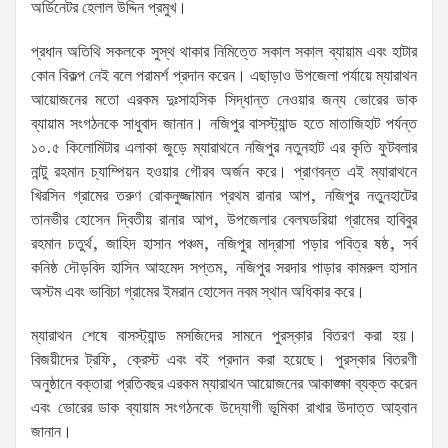
অর্ডিনেটর হেলাল উদ্দিন প্রমুখ।
প্রধান অতিথি সকলকে সুস্থ থাকার নিমিত্তে সকাল সকাল ব্যায়াম এবং হাটার
কোন বিকল্প নেই বলে পরামর্শ প্রদান করেন। এছাড়াও উপজেলা পর্যায়ে ম্যারাথন
আয়োজনের মতো এরকম দুঃসাহসিক সিদ্ধান্ত নেওয়ার জন্য ভোরের ডাক
ব্যায়াম সংগঠনকে সাধুবাদ জানান। নজিপুর বাসস্ট্যান্ড হতে মাতাজিহাট পর্যন্ত
১০.৫ কিলোমিটার এলাকা জুড়ে ম্যারাথনে নজিপুর নতুনহাট এর কৃতি ফুটবলার
নান্টু রহমান চ্যাম্পিয়ন হওয়ার গৌরব অর্জন করে। প্রাণবন্ত এই ম্যারাথনে
খিরসিন গ্রামের তরুণ রোকনুজ্জামান প্রথম রানার আপ, নজিপুর নতুনহাটের
তানভীর হোসেন দ্বিতীয় রানার আপ, উপজেলার বেলঘডরিয়া গ্রামের হাবিবুর
রহমান চতুর্থ, জাহিদ হাসান পঞ্চম, নজিপুর মাদ্রাসা পড়ার পবিত্র ষষ্ঠ, সর্ব
কনিষ্ঠ দৌড়বিদ হাসিন আহমেদ সপ্তম, নজিপুর সরদার পাড়ার কামরুল হাসান
অস্টম এবং ভাবিচা গ্রামের ইমরান হোসেন নবম স্থান অধিকার করে।
ম্যারাথন শেষে বাসস্ট্যান্ড মসজিদের সামনে পুরস্কার বিতরণ করা হয়।
বিজয়ীদের ট্রফি, ক্রেস্ট এবং বই প্রদান করা হয়েছে। পুরস্কার বিতরণী
অনুষ্ঠানে বক্তারা প্রতিবছর এরকম ম্যারাথন আয়োজনের আকাঙ্ক্ষা ব্যক্ত করেন
এবং ভোরের ডাক ব্যায়াম সংগঠনকে উদ্যোগী ভূমিকা রাখার উদাত্ত আহ্বান
জানান।