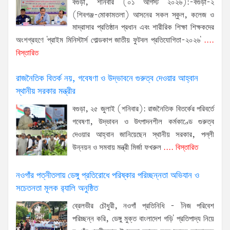
বগুড়া, শনিবার (০১ আগস্ট ২০২৬):-বগুড়া-২
(শিবগঞ্জ-মোকামতলা) আসনের সকল স্কুল, কলেজ ও
মাদ্রাসার প্রতিষ্ঠান প্রধান এবং শারীরিক শিক্ষা শিক্ষকদের
অংশগ্রহণে 'প্রাইম মিনিস্টার্স গোল্ডকাপ জাতীয় ফুটবল প্রতিযোগিতা-২০২৬'
....
বিস্তারিত
রাজনৈতিক বিতর্ক নয়, গবেষণা ও উদ্ভাবনে গুরুত্ব দেওয়ার আহ্বান
স্থানীয় সরকার মন্ত্রীর
বগুড়া, ২৫ জুলাই (শনিবার): রাজনৈতিক বিতর্কের পরিবর্তে
গবেষণা, উদ্ভাবন ও উৎপাদনশীল কর্মকাণ্ডে গুরুত্ব
দেওয়ার আহ্বান জানিয়েছেন স্থানীয় সরকার, পল্লী
উন্নয়ন ও সমবায় মন্ত্রী মির্জা ফখরুল
.... বিস্তারিত
নওগাঁর পত্নীতলায় ডেঙ্গু প্রতিরোধে পরিষ্কার পরিচ্ছন্নতা অভিযান ও
সচেতনতা মূলক র‍্যালি অনুষ্ঠিত
ব্রেলভীর চৌধুরী, নওগাঁ প্রতিনিধি - 'নিজ পরিবেশ
পরিচ্ছন্ন করি, ডেঙ্গু মুক্ত বাংলাদেশ গড়ি' প্রতিপাদ্য নিয়ে