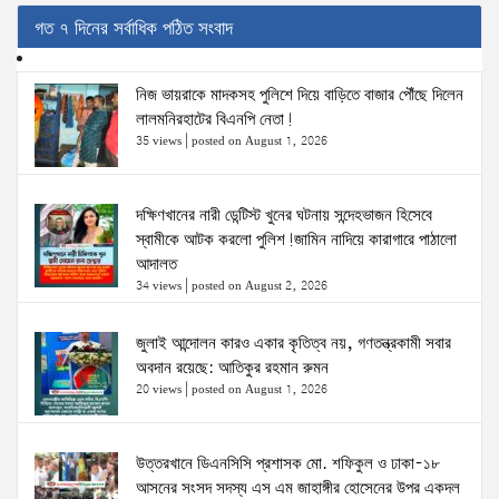
গত ৭ দিনের সর্বাধিক পঠিত সংবাদ
নিজ ভায়রাকে মাদকসহ পুলিশে দিয়ে বাড়িতে বাজার পৌঁছে দিলেন
লালমনিরহাটের বিএনপি নেতা!
35 views
|
posted on August 1, 2026
দক্ষিণখানের নারী ডেন্টিস্ট খুনের ঘটনায় সন্দেহভাজন হিসেবে
স্বামীকে আটক করলো পুলিশ!জামিন নাদিয়ে কারাগারে পাঠালো
আদালত
34 views
|
posted on August 2, 2026
জুলাই আন্দোলন কারও একার কৃতিত্ব নয়, গণতন্ত্রকামী সবার
অবদান রয়েছে: আতিকুর রহমান রুমন
20 views
|
posted on August 1, 2026
উত্তরখানে ডিএনসিসি প্রশাসক মো. শফিকুল ও ঢাকা-১৮
আসনের সংসদ সদস্য এস এম জাহাঙ্গীর হোসেনের উপর একদল