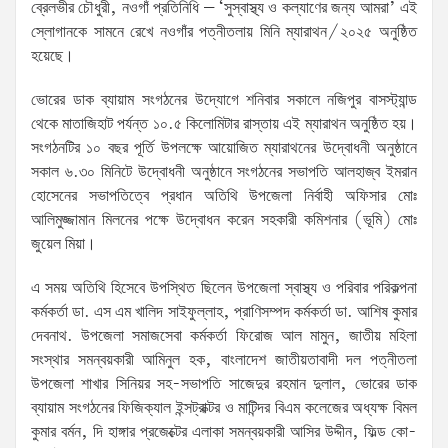
ব্রেলভীর চৌধুরী, নওগাঁ প্রতিনিধি – ‘সুস্বাস্থ্য ও কল্যাণের জন্য আমরা’ এই
স্লোগানকে সামনে রেখে নওগাঁর পত্নীতলায় মিনি ম্যারাথন/২০২৫ অনুষ্ঠিত
হয়েছে।
ভোরের ডাক ব্যায়াম সংগঠনের উদ্যোগে শনিবার সকালে নজিপুর বাসস্ট্যান্ড
থেকে মাতাজিহাট পর্যন্ত ১০.৫ কিলোমিটার রাস্তায় এই ম্যারাথন অনুষ্ঠিত হয়।
সংগঠনটির ১০ বছর পূর্তি উপলক্ষে আয়োজিত ম্যারাথনের উদ্বোধনী অনুষ্ঠানে
সকাল ৬.৩০ মিনিটে উদ্বোধনী অনুষ্ঠানে সংগঠনের সভাপতি আলহাজ্ব ইমরান
হোসেনের সভাপতিত্বে প্রধান অতিথি উপজেলা নির্বাহী অফিসার মোঃ
আলিমুজ্জামান মিলনের পক্ষে উদ্বোধন করেন সহকারী কমিশনার (ভূমি) মোঃ
জুয়েল মিয়া।
এ সময় অতিথি হিসেবে উপস্থিত ছিলেন উপজেলা স্বাস্থ্য ও পরিবার পরিকল্পনা
কর্মকর্তা ডা. এস এম খালিদ সাইফুল্লাহ, প্রাণিসম্পদ কর্মকর্তা ডা. আশিষ কুমার
দেবনাথ. উপজেলা সমাজসেবা কর্মকর্তা ফিরোজ আল মামুন, জাতীয় মহিলা
সংস্থার সমন্বয়কারী আমিনুল হক, বাংলাদেশ জাতীয়তাবাদী দল পত্নীতলা
উপজেলা শাখার সিনিয়র সহ-সভাপতি সাজেদুর রহমান দুলাল, ভোরের ডাক
ব্যায়াম সংগঠনের ফিজিক্যাল ইন্সট্রাক্টর ও মাটিন্দর বিএম কলেজের অধ্যক্ষ বিমল
কুমার বর্মন, দি হাঙ্গার প্রজেক্টের এলাকা সমন্বয়কারী আসির উদ্দীন, ফিল্ড কো-