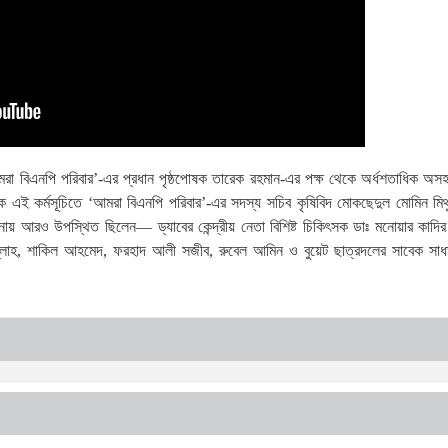
মরা বিএনপি পরিবার’-এর প্রধান পৃষ্ঠপোষক তারেক রহমান-এর পক্ষ থেকে অর্ধশতাধিক অসহ
এই কর্মসূচিতে ‘আমরা বিএনপি পরিবার’-এর সদস্য সচিব কৃষিবিদ মোকছেদুল মোমিন মি
নায় আরও উপস্থিত ছিলেন— ড্যাবের কেন্দ্রীয় নেতা বিশিষ্ট চিকিৎসক ডাঃ মনোয়ার কাদির 
 বিল্লাহ, শাকিল আহমেদ, ফরহাদ আলী সজীব, রুবেল আমিন ও বুয়েট ছাত্রদলের সাবেক সাধ