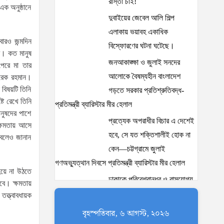
রাস্তা চাই!
এক অনুষ্ঠানে
দুবাইয়ের জেবেল আলি শিল্প
এলাকায় ভয়াবহ একাধিক
বারও জন্মদিন
বিস্ফোরণের ঘটনা ঘটেছে।
ে। কত মানুষ
জনআকাঙ্ক্ষা ও জুলাই সনদের
পেরে মা তার
আলোকে বৈষম্যহীন বাংলাদেশ
ারেক রহমান।
বিষয়টি তিনি
গড়তে সরকার প্রতিশ্রুতিবদ্ধ-
ে রেখে তিনি
প্রতিমন্ত্রী ব্যারিস্টার মীর হেলাল
নুষদের পাশে
প্রত্যেক অপরাধীর বিচার এ দেশেই
্ষমতায় আসে
হবে, সে যত শক্তিশালীই হোক না
 বলেও জানান
কেন—চট্টগ্রামে জুলাই
গণঅভ্যুত্থান দিবসে প্রতিমন্ত্রী ব্যারিস্টার মীর হেলাল
হয়ে না উঠতে
ঢাকাকে পরিবেশবান্ধব ও বাসযোগ্য
রবে। ক্ষমতায়
করতে সরকারের পাশাপাশি
ত্ত্বাবধায়ক
নাগরিকদের দায়িত্বশীল ভূমিকা
বৃহস্পতিবার, ৬ আগস্ট, ২০২৬
পালন করতে হবে: স্থানীয় সরকার প্রতিমন্ত্রী মীর শাহে