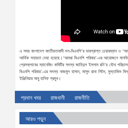
এ সময় বাংলাদেশ জাতীয়তাবাদী দল-বিএনপি’র ভারপ্রাপ্ত চেয়ারম্যান ও ‘আ
আর্থিক সহায়তা দেয়া হয়েছে।‘আমরা বিএনপি পরিবার’-এর আয়োজনে মানবিক 
প্রেসক্লাবের ম্যানেজিং কমিটির সদস্য জাহিদুল ইসলাম রনি’র যৌথ পরিচাল
বিএনপি পরিবার’-এর সদস্য নাজমুল হাসান, মাসুদ রানা লিটন, মুস্তাকিম
ইঞ্জিনিয়ার আবু হানিফ প্রমুখ।
প্রধান খবর
রাজধানী
রাজনীতি
আরও পড়ুন