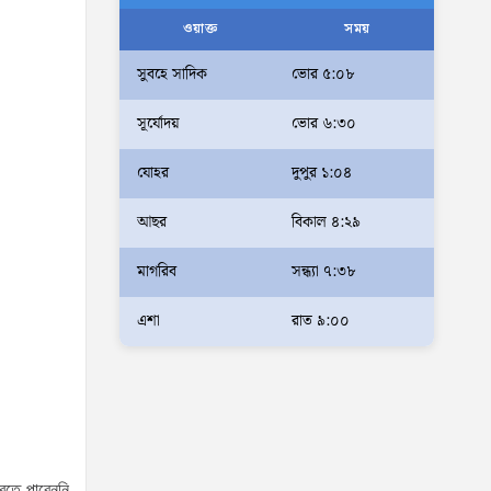
আলম
ওয়াক্ত
সময়
আমরা মালিক নই, দেশের ১৮ কোটি
সুবহে সাদিক
ভোর ৫:০৮
জনগণের সেবক: ভূমি প্রতিমন্ত্রী
সূর্যোদয়
ভোর ৬:৩০
ব্যারিস্টার মীর হেলাল
অহেতুক প্রকল্প নয়, পাহাড়িদের
যোহর
দুপুর ১:০৪
জীবনমান উন্নয়নে বাস্তবভিত্তিক
আছর
বিকাল ৪:২৯
কার্যকর উদ্যোগ নেয়ার আহ্বান
পার্বত্য প্রতিমন্ত্রীর
মাগরিব
সন্ধ্যা ৭:৩৮
দক্ষিণখানে সেই নারী চিকিৎসককে
খুনের মামলায় গ্রেপ্তার তার স্বামী
এশা
রাত ৯:০০
সোহেল রানার দুই দিনের রিমান্ড
আদালত
আইনশৃঙ্খলা পরিস্থিতি সম্পূর্ণ
নিয়ন্ত্রণে রয়েছে: স্বরাষ্ট্রমন্ত্রী
রতে পারেননি