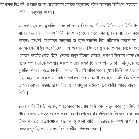
ষ্ঠপোষক বিএনপি’র ভারপ্রাপ্ত চেয়ারম্যান তারেক রহমানের পৃষ্ঠপোষকতায় চিকিৎসা সহায়তা 
তিনি এ মন্তব্য করেন।
তারেক রহমানের জন্মদিন পালন না করার সিদ্ধান্ত বিষয়ে তিনি বলেন,তিনি গত
পালন করেননি। এবারও তিনি নির্দেশ দিয়েছেন যাতে তার জন্মদিন পালন না কর
অসুস্থ ক্ষুধার্ত, অভাবের তাড়নায় বা হাসপাতালের বিল পরিশোধ করতে না 
সন্তানকে বিক্রি করে দিচ্ছে। এ অবস্থায় কিভাবে জন্মদিন পালন করবেন ত
একজন জাতীয় নেতা তিনি, দেশের মানুষ বিভাবে রয়েছে, জনগণ কিভাবে থাকে সে 
মনের গভীর থেকে উপলব্দি করতে পারেন বলেই তিনি জাতীয় নেতা। মানুষকে কষ্ট
জন্মদিন পালন করতে চাননি। আমরা বিএনপি পরিবারের মাধ্যমে তিনি অসহায় মা
দাঁড়াচ্ছেন।তাদেরকে নানাভাবে সহায়তা দেওযা চষ্টো করছেন। যদি বিএনপি ক
তাহলে তারেক রহমানের মানবিক ও সেবামূলক কর্মকাণ্ডের পরিধি আরও বাড়বে
তিনি।
রুহুল কবির রিজভী বলেন, গণতন্ত্রের পথচলায় কেউ যেন নতুন করে ফ্যাসিস্ট 
পারে, সেজন্য তত্ত্বাবধায়ক সরকারের পুনর্বহালের রায় ইতিবাচক হিসেবে কাজ ক
টিকে থাকতে তত্ত্বাবধায়ক সরকার ব্যবস্থা বাতিল করেছিলেন শেখ হাসিনা। ত
সরকার পুনর্বহালের রায় ফ্যাসিস্ট তৈরীর পথরুদ্ধ করবে।