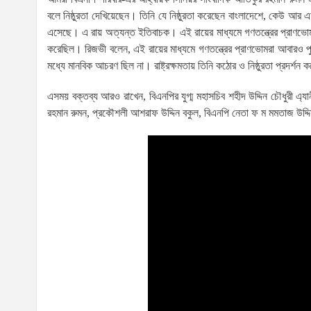
বলে নিষ্ঠুরতা দেখিয়েছেন। তিনি যে নিষ্ঠুরতা করেছেন বাংলাদেশে, কেউ আর এ
এসেছে। এ রায় অত্যন্ত ইতিবাচক। এই রায়ের মাধ্যমে গণতন্ত্রের প্রাণভোমর
করেছিল। রিজভী বলেন, এই রায়ের মাধ্যমে গণতন্ত্রের প্রাণভোমরা আবারও প
মধ্যে মানবিক আচরণ ছিল না। রাষ্ট্রক্ষমতায় তিনি কঠোর ও নিষ্ঠুরতা প্রদর্শন
এসময় বক্তব্য আরও রাখেন, বিএনপির যুগ্ম মহাসচিব শহীদ উদ্দিন চৌধুরী এ্য
রহমান রুমন, প্রকৌশলী আশরাফ উদ্দিন বকুল, বিএনপি নেতা ফ ম মমতাজ উদ্দিন 