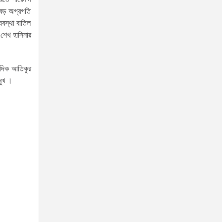
ে বড় অগ্রগতি
যবস্থা বাতিল
স্বরাষ্ট্রমন্ত্রীর সঙ্গে অস্ট্রেলিয়ার নাগরিকত্ব, কাস্টম ও
 শেখ হাসিনার
বহুসংস্কৃতি বিষয়ক সহকারী মন্ত্রীর সাক্ষাৎ
‘তরুণদের উৎসাহ দিলেন যুব ও
ক্রীড়া প্রতিমন্ত্রী, এলজিআরডি
বাদিক আতিকুর
মুখ ।
প্রতিমন্ত্রী, জনপ্রশাসন
প্রতিমন্ত্রীসহ বগুড়ার সংসদ সদস্যরা’
৬,০০০ (ছয় হাজার) পিস ইয়াবা
ট্যাবলেট , নগদ টাকা সহ জন মাদক
ব্যবসায়ীকে গ্রেফতার করেছে র‌্যাব
কুষ্টিয়া
উত্তরখানে ডিএনসিসি প্রশাসক
মো. শফিকুল ও ঢাকা-১৮ আসনের
সংসদ সদস্য এস এম জাহাঙ্গীর
হোসেনের উপর একদল দুস্কৃতিকারীদের হামলা