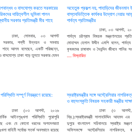
েশবান্ধব ও বাসযোগ্য করতে সরকারের
অহেতুক প্রকল্প নয়, পাহাড়িদের জীবনমান 
গরিকদের দায়িত্বশীল ভূমিকা পালন
বাস্তবভিত্তিক কার্যকর উদ্যোগ নেয়ার আহ
থানীয় সরকার প্রতিমন্ত্রী মীর শাহে
পার্বত্য প্রতিমন্ত্রীর
ঢাকা, ০৩ আগস্ট, ২০
ঢাকা, সোমবার, ০৩ আগস্ট
পার্বত্য চট্টগ্রাম বিষয়ক মন্ত্রণালয়ের প্রতিম
য় সরকার, পল্লী উন্নয়ন ও সমবায়
মোহাম্মদ হেলাল উদ্দীন এমপি বলেন, পার্বত্য চ
 মীর শাহে আলম বলেছেন, একটি পরিচ্ছন্ন,
কৃষকদের চাষাবাদ ও দৈনন্দিন জীবনে পানির 
 ও বাসযোগ্য ঢাকা গড়ে তুলতে সরকার যেমন
.... বিস্তারিত
িস্থিতি সম্পূর্ণ নিয়ন্ত্রণে রয়েছে:
স্বরাষ্ট্রমন্ত্রীর সঙ্গে অস্ট্রেলিয়ার নাগরিকত
ও বহুসংস্কৃতি বিষয়ক সহকারী মন্ত্রীর সাক্ষ
ঢাকা (০৩ আগস্ট, ২০২৬
ঢাকা (৩ আগস্ট
সার্বিক আইনশৃঙ্খলা পরিস্থিতি পুরোপুরি
খ্রি.):স্বরাষ্ট্রমন্ত্রী সালাহউদ্দিন আহমদ এ
রয়েছে এবং যে কোনো ধরনের অপতৎপরতা
দুপুরে বাংলাদেশ সচিবালয়ে স্বরাষ্ট্র মন্ত্র
খলা বাহিনী সর্বোচ্চ সতর্ক অবস্থানে রয়েছে
অফিসকক্ষে অস্ট্রেলিয়ার নাগরিকত্ব, 