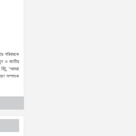
যৌতুক ও মাদকমুক্ত সমাজ গঠনে
নিজের পরিবার থেকেই পরিবর্তনের
সূচনা করতে হবে: ভূমি ও পার্বত্য
চট্টগ্রাম প্রতিমন্ত্রী
দক্ষিণখানের নারী ডেন্টিস্ট খুনের
ঘটনায় সন্দেহভাজন হিসেবে
ায় পরিবারকে
স্বামীকে আটক করলো পুলিশ!
থুন ও জাতীয়
জামিন নাদিয়ে কারাগারে পাঠালো আদালত
বিটু, ‘আমরা
৫ আগস্টের স্মরণসভা সফল করতে
ারণ সম্পাদক
প্রস্তুতি সভা অনুষ্ঠিত
জুলাই
আন্দোলন
কারও একার
কৃতিত্ব নয়, গণতন্ত্রকামী সবার অবদান রয়েছে: আতিকুর
রহমান রুমন