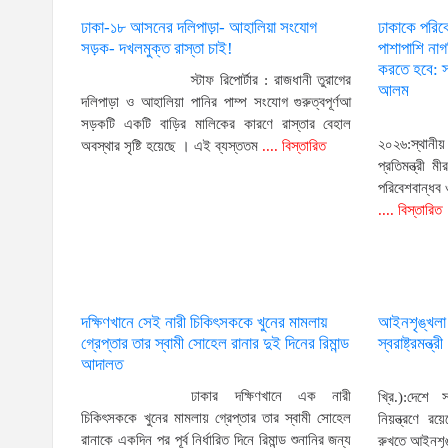
ঢাকা-১৮ আসনের দলিপাড়া- আহালিয়া সংযোগ
ঢাকাকে পরিব
সড়ক- দখলমুক্ত রাস্তা চাই!
পাশাপাশি না
করতে হবে: স্
স্টাফ রিপোর্টার : রাজধানী তুরাগের
আলম
দলিপাড়া ও আহালিয়া পানির পাম্প সংযোগ গুরুত্বপূর্ণআ
সড়কটি একটি বাড়ির মালিকের কারণে রাস্তার বেহাল
২০২৬:স্থানী
অবস্থার সৃষ্টি হয়েছে । এই ব্যস্ততম
.... বিস্তারিত
প্রতিমন্ত্রী
পরিবেশবান্ধব
.... বিস্তারিত
দক্ষিণখানে সেই নারী চিকিৎসককে খুনের মামলায়
আইনশৃঙ্খলা পর
গ্রেপ্তার তার স্বামী সোহেল রানার দুই দিনের রিমান্ড
স্বরাষ্ট্রমন্ত্রী
আদালত
ঢাকার দক্ষিণখানে এক নারী
খ্রি.):দেশে 
চিকিৎসককে খুনের মামলায় গ্রেপ্তার তার স্বামী সোহেল
নিয়ন্ত্রণে 
রানাকে একদিন পর পূর্ব নির্ধারিত দিনে রিমান্ড শুনানির জন্য
রুখতে আইনশৃঙ্