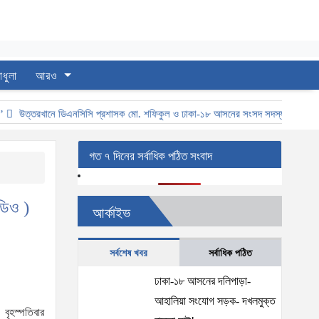
াধুলা
আরও
উত্তরখানে ডিএনসিসি প্রশাসক মো. শফিকুল ও ঢাকা-১৮ আসনের সংসদ সদস্য এস এম জাহাঙ্গ
গত ৭ দিনের সর্বাধিক পঠিত সংবাদ
ডিও )
আর্কাইভ
সর্বশেষ খবর
সর্বাধিক পঠিত
ঢাকা-১৮ আসনের দলিপাড়া-
আহালিয়া সংযোগ সড়ক- দখলমুক্ত
 বৃহস্পতিবার