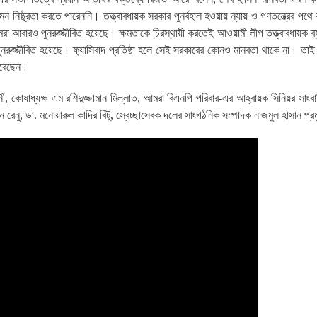
মন নিষ্ঠুরতা করতে পারেননি। তত্ত্বাবধায়ক সরকার পুনর্বহাল হওয়ায় ন্যায় ও গণতন্ত্রের পথ
া আবারও পুনরুজ্জীবিত হয়েছে। ক্ষমতাকে চিরস্থায়ী করতেই আওয়ামী লীগ তত্ত্বাবধায়ক ব্
ুনরুজ্জীবিত হয়েছে। ফ্যাসিবাদ প্রতিষ্ঠা হলে সেই সরকারের কোনও মানবতা থাকে না। তাই
 করেছেন।
ানী, কোষাধ্যক্ষ এম রশিদুজ্জামান মিল্লাত, আমরা বিএনপি পরিবার-এর আহ্বায়ক সিনিয়র সাং
রেনু, ডা. মনোয়ারুল কাদির বিটু, স্বেচ্ছাসেবক দলের সাংগঠনিক সম্পাদক নাজমুল হাসান প্র