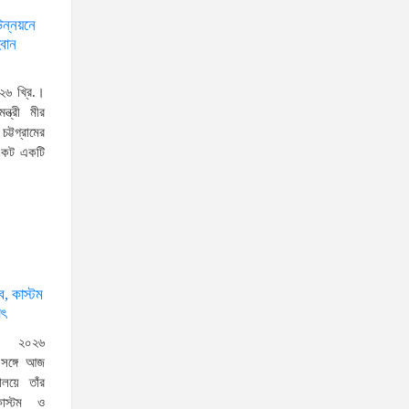
প্রধানমন্ত্রীর সঙ্গে মার্কিন বিশেষ
উন্নয়নে
দূতের বৈঠক: তারেক রহমানের
্বান
নেতৃত্ব ও বাংলাদেশের
স্থিতিশীলতায় দৃঢ় আত্মবিশ্বাস যুক্তরাষ্ট্রের: মাহ্দী আমিন
২৬ খ্রি.।
জনগণই দেশের আসল মালিক, দল-
ন্ত্রী মীর
ট্টগ্রামের
ধর্ম-বর্ণ নির্বিশেষে সেবা নিশ্চিত করাই
সংকট একটি
সরকারের মূল লক্ষ্য: প্রতিমন্ত্রী
ব্যারিস্টার মীর হেলাল
নিজ ভায়রাকে মাদকসহ পুলিশে
দিয়ে বাড়িতে বাজার পৌঁছে দিলেন
লালমনিরহাটের বিএনপি নেতা!
্ব, কাস্টম
প্রাইম মিনিস্টার্স গোল্ডকাপ-২০২৬
াৎ
উপলক্ষে শিক্ষা প্রতিষ্ঠান প্রধানদের
, ২০২৬
সাথে প্রতিমন্ত্রীর মতবিনিময় সভা
র সঙ্গে আজ
বায়তুল মোকাররমে অভিযান:বিপুল
ণালয়ে তাঁর
কাস্টম ও
পরিমাণ ধারালো দেশীয় অস্ত্র