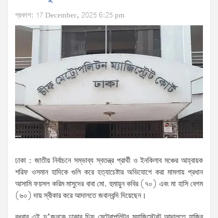
প্রকাশ: 17 December, 2025 6:25 pm
ঢাকা : ‎‎‎‎‎‎‎‎‎‎‎‎‎‎‎‎‎‎‎‎‎‎‎‎‎‎‎‎‎‎‎‎‎‎‎‎‎‎‎‎‎‎‎‎‎‎‎‎‎‎‎‎‎‎‎‎‎‎‎‎‎‎‎‎‎‎‎‎‎‎‎‎‎‎‎‎‎‎‎‎‎‎‎‎‎‎‎জাতীয় নির্বাচনে সম্ভাব্য স্বতন্ত্র প্রার্থী ও ইনকিলাব মঞ্চের আহ্বায়ক
শরিফ ওসমান হাদিকে গুলি করে হত্যাচেষ্টার অভিযোগে করা মামলায় প্রধান
আসামি ফয়সল করিম মাসুদের বাবা মো. হুমায়ুন কবির (৭০) এবং মা হাসি বেগম
(৬০) দায় স্বীকার করে আদালতে জবানবন্দি দিয়েছেন।
বুধবার এই দু’জনকে ঢাকার চিফ মেট্রোপলিটন ম্যাজিস্ট্রেট আদালতে হাজির