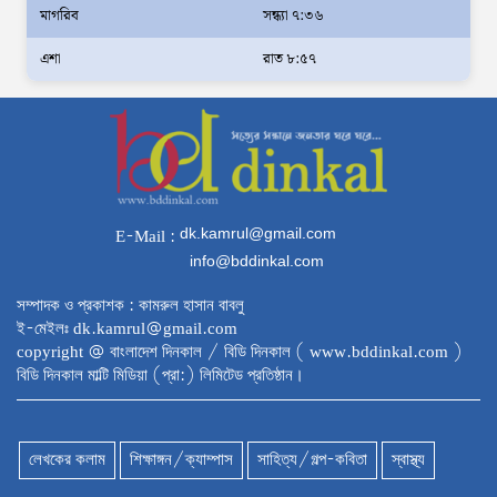
মাগরিব
সন্ধ্যা ৭:৩৬
আইনশৃঙ্খলা পরিস্থিতি সম্পূর্ণ নিয়ন্ত্রণে রয়েছে:
এশা
রাত ৮:৫৭
স্বরাষ্ট্রমন্ত্রী
স্বরাষ্ট্রমন্ত্রীর সঙ্গে অস্ট্রেলিয়ার নাগরিকত্ব, কাস্টম
ও বহুসংস্কৃতি বিষয়ক সহকারী মন্ত্রীর সাক্ষাৎ
‘তরুণদের উৎসাহ দিলেন যুব ও ক্রীড়া প্রতিমন্ত্রী,
এলজিআরডি প্রতিমন্ত্রী, জনপ্রশাসন প্রতিমন্ত্রীসহ
dk.kamrul@gmail.com
E-Mail :
বগুড়ার সংসদ সদস্যরা’
info@bddinkal.com
৬,০০০ (ছয় হাজার) পিস ইয়াবা ট্যাবলেট , নগদ
সম্পাদক ও প্রকাশক : কামরুল হাসান বাবলু
টাকা সহ জন মাদক ব্যবসায়ীকে গ্রেফতার করেছে
ই-মেইলঃ dk.kamrul@gmail.com
র‌্যাব কুষ্টিয়া
copyright @ বাংলাদেশ দিনকাল / বিডি দিনকাল ( www.bddinkal.com )
বিডি দিনকাল মাল্টি মিডিয়া (প্রা:) লিমিটেড প্রতিষ্ঠান।
উত্তরখানে ডিএনসিসি প্রশাসক মো. শফিকুল ও
ঢাকা-১৮ আসনের সংসদ সদস্য এস এম জাহাঙ্গীর
হোসেনের উপর একদল দুস্কৃতিকারীদের হামলা
লেখকের কলাম
শিক্ষাঙ্গন/ক্যাম্পাস
সাহিত্য/গল্প-কবিতা
স্বাস্থ্য
যৌতুক ও মাদকমুক্ত সমাজ গঠনে নিজের পরিবার