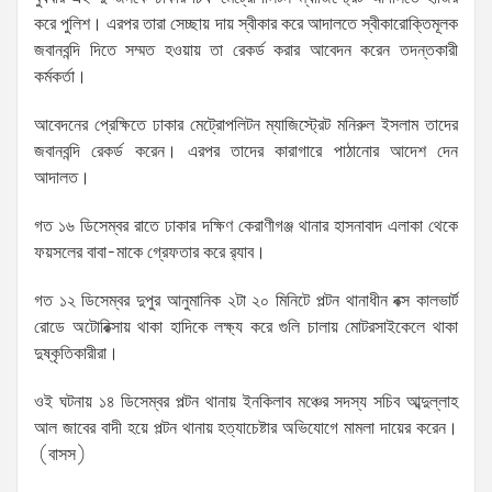
করে পুলিশ। এরপর তারা সেচ্ছায় দায় স্বীকার করে আদালতে স্বীকারোক্তিমূলক
জবানবন্দি দিতে সম্মত হওয়ায় তা রেকর্ড করার আবেদন করেন তদন্তকারী
কর্মকর্তা।
আবেদনের প্রেক্ষিতে ঢাকার মেট্রোপলিটন ম্যাজিস্ট্রেট মনিরুল ইসলাম তাদের
জবানবন্দি রেকর্ড করেন। এরপর তাদের কারাগারে পাঠানোর আদেশ দেন
আদালত।
গত ১৬ ডিসেম্বর রাতে ঢাকার দক্ষিণ কেরাণীগঞ্জ থানার হাসনাবাদ এলাকা থেকে
ফয়সলের বাবা-মাকে গ্রেফতার করে র‌্যাব।
গত ১২ ডিসেম্বর দুপুর আনুমানিক ২টা ২০ মিনিটে পল্টন থানাধীন বক্স কালভার্ট
রোডে অটোরিক্সায় থাকা হাদিকে লক্ষ্য করে গুলি চালায় মোটরসাইকেলে থাকা
দুষ্কৃতিকারীরা।
ওই ঘটনায় ১৪ ডিসেম্বর পল্টন থানায় ইনকিলাব মঞ্চের সদস্য সচিব আব্দুল্লাহ
আল জাবের বাদী হয়ে পল্টন থানায় হত্যাচেষ্টার অভিযোগে মামলা দায়ের করেন।
(বাসস)