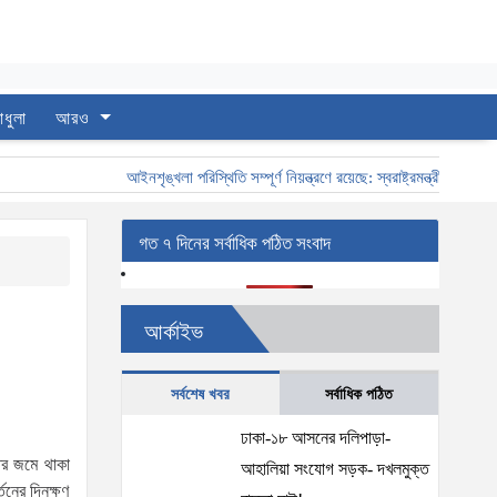
াধুলা
আরও
আইনশৃঙ্খলা পরিস্থিতি সম্পূর্ণ নিয়ন্ত্রণে রয়েছে: স্বরাষ্ট্রমন্ত্রী
স্বরাষ্ট্র
গত ৭ দিনের সর্বাধিক পঠিত সংবাদ
আর্কাইভ
সর্বশেষ খবর
সর্বাধিক পঠিত
ঢাকা-১৮ আসনের দলিপাড়া-
িতর জমে থাকা
আহালিয়া সংযোগ সড়ক- দখলমুক্ত
তনের দিনক্ষণ