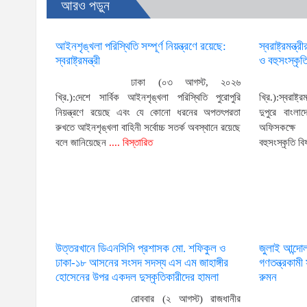
আরও পড়ুন
আইনশৃঙ্খলা পরিস্থিতি সম্পূর্ণ নিয়ন্ত্রণে রয়েছে:
স্বরাষ্ট্রমন্ত
স্বরাষ্ট্রমন্ত্রী
ও বহুসংস্কৃতি
ঢাকা (০৩ আগস্ট, ২০২৬
খ্রি.):দেশে সার্বিক আইনশৃঙ্খলা পরিস্থিতি পুরোপুরি
খ্রি.):স্বরাষ
নিয়ন্ত্রণে রয়েছে এবং যে কোনো ধরনের অপতৎপরতা
দুপুরে বাংলাদ
রুখতে আইনশৃঙ্খলা বাহিনী সর্বোচ্চ সতর্ক অবস্থানে রয়েছে
অফিসকক্ষে অ
বলে জানিয়েছেন
.... বিস্তারিত
বহুসংস্কৃতি বি
উত্তরখানে ডিএনসিসি প্রশাসক মো. শফিকুল ও
জুলাই আন্দো
ঢাকা-১৮ আসনের সংসদ সদস্য এস এম জাহাঙ্গীর
গণতন্ত্রকাম
হোসেনের উপর একদল দুস্কৃতিকারীদের হামলা
রুমন
রোববার (২ আগস্ট) রাজধানীর