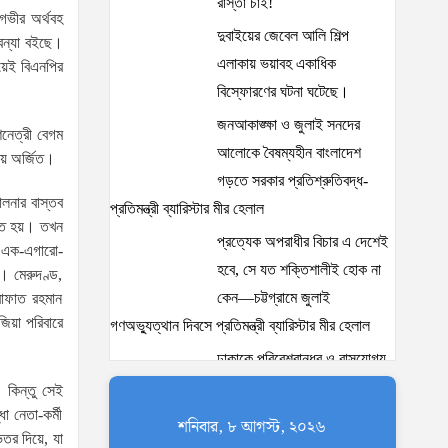
রাস্তা চাই!
গভীর অর্থবহ
দুবাইয়ের জেবেল আলি শিল্প
 বন্যা বইছে।
এলাকায় ভয়াবহ একাধিক
য়েই বিএনপির
বিস্ফোরণের ঘটনা ঘটেছে।
জনআকাঙ্ক্ষা ও জুলাই সনদের
শনেত্রী বেগম
আলোকে বৈষম্যহীন বাংলাদেশ
ায় অর্জিত।
গড়তে সরকার প্রতিশ্রুতিবদ্ধ-
ালনার বাস্তব
প্রতিমন্ত্রী ব্যারিস্টার মীর হেলাল
কৃত হয়। তখন
প্রত্যেক অপরাধীর বিচার এ দেশেই
ের এক-এগারো-
হবে, সে যত শক্তিশালীই হোক না
ন। মেরুদণ্ড,
কেন—চট্টগ্রামে জুলাই
আরাফাত রহমান
িয়া পরিবারে
গণঅভ্যুত্থান দিবসে প্রতিমন্ত্রী ব্যারিস্টার মীর হেলাল
ঢাকাকে পরিবেশবান্ধব ও বাসযোগ্য
করতে সরকারের পাশাপাশি
। কিন্তু সেই
ধা নেতা-কর্মী
নাগরিকদের দায়িত্বশীল ভূমিকা
শনিবার, ৮ আগস্ট, ২০২৬
তর দিয়ে, যা
পালন করতে হবে: স্থানীয় সরকার প্রতিমন্ত্রী মীর শাহে