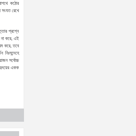
্রাপথে কঠোর
যৌতুক ও মাদকমুক্ত সমাজ গঠনে
েগ সংযত রেখে
নিজের পরিবার থেকেই পরিবর্তনের
সূচনা করতে হবে: ভূমি ও পার্বত্য
চট্টগ্রাম প্রতিমন্ত্রী
্তার প্রশ্নে
া না করে, এই
দক্ষিণখানের নারী ডেন্টিস্ট খুনের
্রম করে, তবে
ঘটনায় সন্দেহভাজন হিসেবে
 নিঃসন্দেহে
স্বামীকে আটক করলো পুলিশ!
োজন সর্বোচ্চ
জামিন নাদিয়ে কারাগারে পাঠালো আদালত
 হৃদয়ের একক
৫ আগস্টের স্মরণসভা সফল করতে
প্রস্তুতি সভা অনুষ্ঠিত
জুলাই
আন্দোলন
কারও একার
কৃতিত্ব নয়, গণতন্ত্রকামী সবার অবদান রয়েছে: আতিকুর
রহমান রুমন