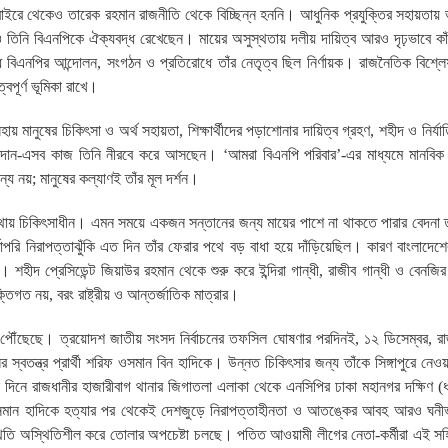
াইরে থেকেও তারেক রহমান রাজনীতি থেকে বিচ্ছিন্ন হননি। আধুনিক প্রযুক্তির সহায়তায় ভার
যেও তিনি বিএনপিকে ঐক্যবদ্ধ রেখেছেন। মায়ের অসুস্থতায় দলীয় দায়িত্ব আরও দৃঢ়ভাবে কা
 বিএনপির আন্দোলন, সংগঠন ও প্রতিরোধে তাঁর নেতৃত্ব ছিল নির্ণায়ক। রাজনৈতিক বিশ্ল
বপূর্ণ ভূমিকা রাখে।
নুষের চিকিৎসা ও অর্থ সহায়তা, শিক্ষার্থীদের পড়াশোনার দায়িত্ব গ্রহণ, শহীদ ও নির্যা
প্রদান-এসব কাজ তিনি নীরবে করে আসছেন। ‘আমরা বিএনপি পরিবার’-এর মাধ্যমে মানবিক স
 নয়; মানুষের কল্যাণই তাঁর মূল দর্শন।
বস্থায় চিকিৎসাধীন। এমন সময়ে একজন সন্তানের জন্য মায়ের পাশে না থাকতে পারার বেদনা
রি নিরাপত্তাঝুঁকি এত দিন তাঁর ফেরার পথে বড় বাধা হয়ে দাঁড়িয়েছিল। কারণ বাংলাদে
। শহীদ প্রেসিডেন্ট জিয়াউর রহমান থেকে শুরু করে ইন্দিরা গান্ধী, রাজীব গান্ধী ও বেনজির
িগত নয়, বরং রাষ্ট্রীয় ও আন্তর্জাতিক মাত্রার।
ে পৌঁছেছে। ত্রয়োদশ জাতীয় সংসদ নির্বাচনের তফসিল ঘোষণার পরদিনই, ১২ ডিসেম্বর, রা
র স্বতন্ত্র প্রার্থী শরিফ ওসমান বিন হাদিকে। উন্নত চিকিৎসার জন্য তাঁকে সিঙ্গাপুরে নেও
ই দিনে রাজধানীর হাজারীবাগ থানার জিগাতলা এলাকা থেকে এনসিপির ঢাকা মহানগর দক্ষিণ (ধা
য়। ওসমান হাদিকে হত্যার পর থেকেই দেশজুড়ে নিরাপত্তাহীনতা ও আতঙ্কের আবহ আরও ঘনী
িস্থিতি অস্থিতিশীল করে তোলার অপচেষ্টা চলছে। পতিত আওয়ামী লীগের নেতা-কর্মীরা এই সহিং