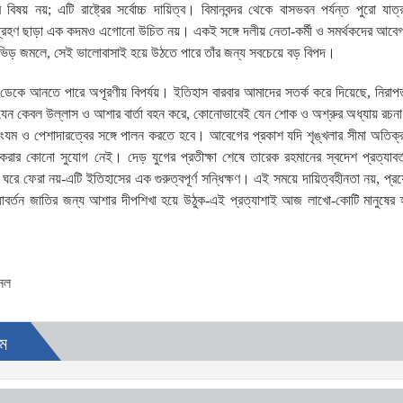
় নয়; এটি রাষ্ট্রের সর্বোচ্চ দায়িত্ব। বিমানবন্দর থেকে বাসভবন পর্যন্ত পুরো যাত
থা গ্রহণ ছাড়া এক কদমও এগোনো উচিত নয়। একই সঙ্গে দলীয় নেতা-কর্মী ও সমর্থকদের আব
া ভিড় জমলে, সেই ভালোবাসাই হয়ে উঠতে পারে তাঁর জন্য সবচেয়ে বড় বিপদ।
াও ডেকে আনতে পারে অপূরণীয় বিপর্যয়। ইতিহাস বারবার আমাদের সতর্ক করে দিয়েছে, নিরাপত
ন যেন কেবল উল্লাস ও আশার বার্তা বহন করে, কোনোভাবেই যেন শোক ও অশ্রুর অধ্যায় রচন
ত্ববোধ, সংযম ও পেশাদারত্বের সঙ্গে পালন করতে হবে। আবেগের প্রকাশ যদি শৃঙ্খলার সীমা অতিক
ার কোনো সুযোগ নেই। দেড় যুগের প্রতীক্ষা শেষে তারেক রহমানের স্বদেশ প্রত্যাবর্তন
েরা নয়-এটি ইতিহাসের এক গুরুত্বপূর্ণ সন্ধিক্ষণ। এই সময়ে দায়িত্বহীনতা নয়, প্রয়
র প্রত্যাবর্তন জাতির জন্য আশার দীপশিখা হয়ে উঠুক-এই প্রত্যাশাই আজ লাখো-কোটি মানুষের
সেল
ম