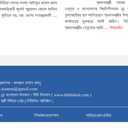
প্রধানমন্ত্রী তারে
 মিডিয়া সেলের সদস্য আতিকুর রহমান রুমন
নেতৃত্ব ও বাংলাদেশের স্থিতিশীলতায় দৃঢ় আ
সিবাদবিরোধী জুলাই আন্দোলন কোনো ব্যক্তি
যুক্তরাষ্ট্রের বলে জানিয়েছেন প্রধানমন্ত্রীর উপদ
কৃতিত্ব নয়; বরং দেশের গণতন্ত্রকামী
....
কার্যালয়ের মুখপাত্র মাহ্দী আমিন। তি
প্রধানমন্ত্রীর নেতৃত্বের প্রতি
.... বিস্তারিত
্রকাশক : কামরুল হাসান বাবলু
dk.kamrul@gmail.com
 @ বাংলাদেশ দিনকাল / বিডি দিনকাল ( www.bddinkal.com )
মাল্টি মিডিয়া (প্রা:) লিমিটেড প্রতিষ্ঠান।
াম
শিক্ষাঙ্গন/ক্যাম্পাস
সাহিত্য/গল্প-কবিতা