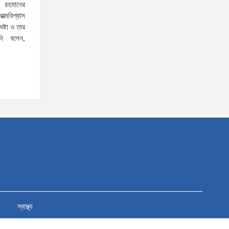
ক রহমানের
উদ্ধারসহ গ্রেফতার তিন
ত্মবিশ্বাস
েষ্টা ও তার
এ দেশ হিন্দু, মুসলিম, বৌদ্ধ,
নি বলেন,
খ্রিস্টানসহ সব ধর্মের মানুষের সমান
অধিকার ও মর্যাদার দেশ: স্থানীয়
সরকার মন্ত্রী
নতুন কুঁড়ির চ্যাম্পিয়ন স্মৃতি কিসকুর
মায়ের চাকরির ঘোষণা, আর্থিক
সহায়তাও দিলেন প্রতিমন্ত্রী
আমিনুল হক
দেশের প্রান্তিক পর্যায় থেকে
উদীয়মান খেলোয়াড়দের বাছাই করে
ক্রীড়া অঙ্গনের সমৃদ্ধি ঘটাতে চাই:
— প্রতিমন্ত্রী ব্যারিস্টার মীর হেলাল
স্বাস্থ্য
উন্নয়ন নিয়ে হাউজিং কোম্পানিকে
সময় বেঁধে দিলেন হাবিব