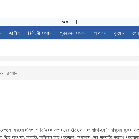
আজ
|
|
|
|
ভ
জাতীয়
নির্বাচনী সংবাদ
প্রবাসের সংবাদ
অপরাধ
কুয়েত
খেল
রেক রহমান
 সেগুলো সময়ের দলিল, গণতান্ত্রিক সংগ্রামের ইতিহাস এবং লাখো-কোটি মানুষের বুকের ভ
ঘিরে অপেক্ষা, আকুতি, অভিমান আর প্রত্যাশা, অবশেষে সেই মানুষটির স্বদেশ প্রত্যাবর্