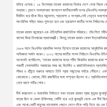
ঘনিয়ে এসেছে। ২৫ ডিসেম্বর তারেক রহমানের নিজের দেশে ফেরা নিছক কো
অধ্যায়। লন্ডনে অবস্থানরত বাংলাদেশ জাতীয়তাবাদী দলের (বিএনপি) ভারপ্রা
দীর্ঘদিন ধরে যাঁকে ঘিরে আন্দোলন, প্রত্যাশা ও সংগ্রাম-সেই নেতৃত্ব অবশেষে
সাংগঠনিক শক্তি আরও সুসংহত হবে এবং ত্রয়োদশ জাতীয় সংসদ নির্বাচনের ভ
তারেক রহমান জন্মেছেন এক ঐতিহাসিক রাজনৈতিক পরিবারে। তাঁর পিতা শহীদ রা
খালেদা জিয়া তিনবারের প্রধানমন্ত্রী। কিন্তু তারেক রহমান কেবল উত্তরাধিকা
১৯৮৯ সালে বিএনপির প্রাথমিক সদস্য হিসেবে তারেক রহমানের আনুষ্ঠানিক রাজ
অভিজ্ঞতা অর্জন করেন। ২০০১ সালের জাতীয় সংসদ নির্বাচনে বিএনপির ঐতিহ
অনেকেই বলেছিলেন, ‘তারেক রহমানের মধ্যে শহীদ জিয়াউর রহমানের ছায়া স
পরবর্তী সেনাসমর্থিত সরকারের সময় বহু বিতর্কিত ও রাজনৈতিকভাবে প্রশ্নবিদ
পাঁজর ও হাঁটুতে গুরুতর আঘাতে তিনি প্রায় পঙ্গুত্বের পর্যায়ে পৌঁছান।
কোকোকে। কোকো, যিনি রাজনীতির সঙ্গে সম্পৃক্ত ছিলেন না। প্রতিহিংসাবশত তা
নেমে আসে গভীর শোক।
দীর্ঘ কারাভোগ ও অমানবিক নির্যাতনে যখন তারেক রহমান প্রায় মৃত্যুর মুখ
যাত্রা ছিল না কেবল চিকিৎসার; সেটিই হয়ে ওঠে জন্মভূমি থেকে এক দীর্ঘ বিচ্ছে
এবং লাখো-কোটি মানুষের ভালোবাসা পেছনে ফেলে তাঁকে পাড়ি দিতে হয় এক নি