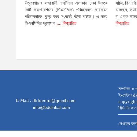
উত্তরখানের রাজাবাড়ী এসটিএস এলাকায় ঢাকা উত্তর
সচিব, বিএনপি
সিটি করপোরেশনের (ডিএনসিসি) পরিচ্ছন্নতা কার্যক্রম
বলেছেন, ফ্যা
পরিচালনাকে কেন্দ্র করে সংঘর্ষের ঘটনা ঘটেছে। এ সময়
বা একক দলের 
ডিএনসিসির প্রশাসক
.... বিস্তারিত
বিস্তারিত
সম্পাদক ও প
ই-মেইলঃ 
E-Mail :
dk.kamrul@gmail.com
copyright
info@bddinkal.com
বিডি দিনকাল 
লেখকের কল