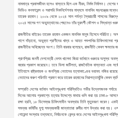
নামমাত্র প্রবাসজীবন হলেও বাস্তবে ছিল এক নীরব, নির্মম নির্বাসন। দেশের ব
ভিডিও কনফারেন্স ও সরাসরি দিকনির্দেশনার মাধ্যমে নানাবিধ ষড়যন্ত্রের মধ্
তারেক রহমান। ২০০৯ থেকে ২০২৪ সাল পর্যন্ত স্বৈরাচারী শাসনের বিরুদ্ধে
২০২৪ সালের গণ অভ্যুত্থানের পেছনেও তাঁর দূরদর্শী কৌশল ও সিদ্ধান্ত গুরুত্
রাজনীতির বাইরেও তারেক রহমান একজন মানবিক মানুষ হিসেবে পরিচিত। অসহায় মা
পাশে দাঁড়ানো, অভুক্ত প্রাণীদের খাদ্য ও আহত পশুপাখির চিকিৎসাসেবা 
রাজনীতির অবিচ্ছেদ্য অংশ। তিনি বারবার বলেছেন, রাজনীতি কেবল ক্ষমতার জন্য
প্রাণপ্রিয় জননী দেশনেত্রী বেগম খালেদা জিয়া বর্তমানে গুরুতর অসুস্থ অ
বহুবার প্রকাশ করেছেন। তবে ভিসা জটিলতা, রাজনৈতিক বাস্তবতা এবং সর্বোপ
ইতিহাসে রাষ্ট্রনায়ক ও জনপ্রিয় নেতাদের হত্যাকাণ্ডের ভয়াবহ নজির রয়েছে
নেতাদের করুণ পরিণতি প্রমাণ করে তারেক রহমানের নিরাপত্তাঝুঁকি কেবল ব্যক্ত
সম্প্রতি দেশের বর্তমান আইনশৃঙ্খলা পরিস্থিতিও গভীর উদ্বেগজনক পর্যায়
দিনের আলোয় প্রকাশ্যে হত্যার উদ্দেশ্যে মাথায় গুলি করা হয় ঢাকা-৮ আসনে
রক্ষা হয়নি, ১৮ ডিসেম্বর চিকিৎসাধীন অবস্থায় তিনি মৃত্যুবরণ করেন। এক
সমন্বয় কমিটির যুগ্ম সমন্বয়কারী জান্নাতারা রুমীর লাশ উদ্ধার করা হ
গোয়েন্দা সংস্থার তথ্যমতে, নির্বাচনকে কেন্দ্র করে দেশের আইনশৃঙ্খলা পর