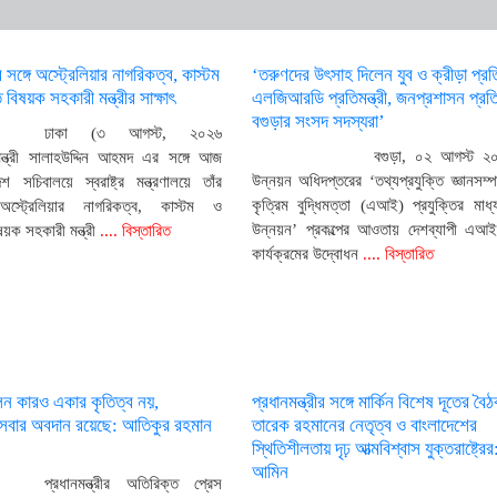
্রীর সঙ্গে অস্ট্রেলিয়ার নাগরিকত্ব, কাস্টম
‘তরুণদের উৎসাহ দিলেন যুব ও ক্রীড়া প্রতিম
 বিষয়ক সহকারী মন্ত্রীর সাক্ষাৎ
এলজিআরডি প্রতিমন্ত্রী, জনপ্রশাসন প্রতিম
বগুড়ার সংসদ সদস্যরা’
ঢাকা (৩ আগস্ট, ২০২৬
বগুড়া, ০২ আগস্ট ২০
্ট্রমন্ত্রী সালাহউদ্দিন আহমদ এর সঙ্গে আজ
উন্নয়ন অধিদপ্তরের ‘তথ্যপ্রযুক্তি জ্ঞানসম্প
েশ সচিবালয়ে স্বরাষ্ট্র মন্ত্রণালয়ে তাঁর
কৃত্রিম বুদ্ধিমত্তা (এআই) প্রযুক্তির মাধ্
স্ট্রেলিয়ার নাগরিকত্ব, কাস্টম ও
উন্নয়ন’ প্রকল্পের আওতায় দেশব্যাপী এআই 
ষয়ক সহকারী মন্ত্রী
.... বিস্তারিত
কার্যক্রমের উদ্বোধন
.... বিস্তারিত
লন কারও একার কৃতিত্ব নয়,
প্রধানমন্ত্রীর সঙ্গে মার্কিন বিশেষ দূতের বৈ
ী সবার অবদান রয়েছে: আতিকুর রহমান
তারেক রহমানের নেতৃত্ব ও বাংলাদেশের
স্থিতিশীলতায় দৃঢ় আত্মবিশ্বাস যুক্তরাষ্ট্রের:
আমিন
প্রধানমন্ত্রীর অতিরিক্ত প্রেস