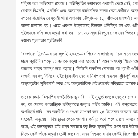
সক্রিয় বলে অভিযোগ রয়েছে। পরিস্থিতির ভয়াবহতা এখানেই থেমে নেই, গোয
যেখানে বিএনপি, এনসিপি এবং অন্যান্য রাজনৈতিক দলের নেতা-কর্মীরাও অন্তর
নগরের বায়েজিদ বোস্তামী থানা এলাকায় চট্টগ্রাম-৮ (চান্দগাঁও-বোয়ালখালী) 
হামলা চালানো হয়। এতে এরশাদ উল্লাহসহ তিনজন গুলিবিদ্ধ হন এবং গুলিব
দুইজনকে গুলি করে হত্যা করা হয়। ১৭ নভেম্বর মিরপুরে দোকানের ভিতরে ঢু
ভয়াবহ প্রবণতার প্রতিচ্ছবি।
‘বাংলাদেশ টুডে’-এর ১৫ জুলাই ২০২৫-এর শিরোনাম জানাচ্ছে, ‘১০ মাসে ৩৫
মাসে প্রতিদিন গড়ে ১১ জনকে হত্যা করা হয়েছে।’ এমন অসংখ্য শিরোনামে
ভয়ংকর চক্রে আবদ্ধ হয়ে পড়ছে। নির্বাচনি তফসিল ঘোষণার পর প্রার্থী গুল
সংঘর্ষ; সবকিছু মিলিয়ে হাইপ্রোফাইল নেতার নিরাপত্তা মারাত্মক ঝুঁকিপূর্ণ হ
অভ্যন্তরীণ সুবিধাবাদী চক্র এবং আন্তর্জাতিক নেটওয়ার্কের সক্রিয়তা তার
তারেক রহমান বিএনপির রাজনৈতিক কান্ডারি। এই মুহূর্তে দলকে নেতৃত্ব দেও
নয়; তা দেশের গণতান্ত্রিক ভবিষ্যতের জন্যও গভীর হুমকি। এই বাস্তবতায় ত
অপরিহার্য দাবি। সব ভয়ভীতি ও শঙ্কা উপেক্ষা করে ২৫ ডিসেম্বর জনতার আস
সহজেই অনুমেয়। বিমানবন্দর থেকে গুলশান পর্যন্ত পথে পথে নেমে আসবে ম
হলো, এই জনসমুদ্রই তাঁর জন্য সবচেয়ে বড় নিরাপত্তাঝুঁকির উৎস হয়ে উ
ভিড়ে কেউ তাঁকে হত্যার চেষ্টা করবে না, এমন নিশ্চয়তার দায় কেউই নিতে পা