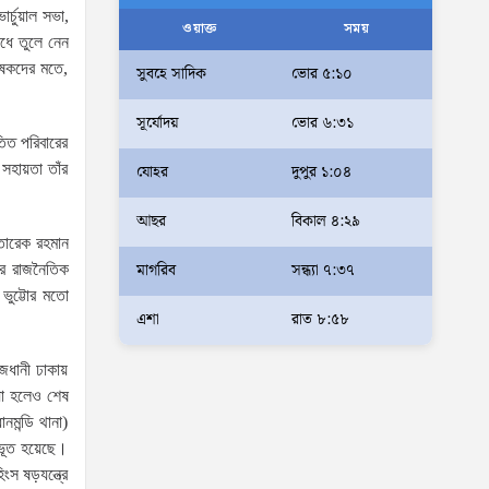
্চুয়াল সভা,
আলম
ওয়াক্ত
সময়
ঁধে তুলে নেন
আমরা মালিক নই, দেশের ১৮ কোটি
েষকদের মতে,
সুবহে সাদিক
ভোর ৫:১০
জনগণের সেবক: ভূমি প্রতিমন্ত্রী
সূর্যোদয়
ভোর ৬:৩১
ব্যারিস্টার মীর হেলাল
তিত পরিবারের
অহেতুক প্রকল্প নয়, পাহাড়িদের
হায়তা তাঁর
যোহর
দুপুর ১:০৪
জীবনমান উন্নয়নে বাস্তবভিত্তিক
আছর
বিকাল ৪:২৯
কার্যকর উদ্যোগ নেয়ার আহ্বান
 তারেক রহমান
পার্বত্য প্রতিমন্ত্রীর
মাগরিব
সন্ধ্যা ৭:৩৭
শের রাজনৈতিক
দক্ষিণখানে সেই নারী চিকিৎসককে
 ভুট্টোর মতো
খুনের মামলায় গ্রেপ্তার তার স্বামী
এশা
রাত ৮:৫৮
সোহেল রানার দুই দিনের রিমান্ড
জধানী ঢাকায়
আদালত
য়া হলেও শেষ
আইনশৃঙ্খলা পরিস্থিতি সম্পূর্ণ
নমন্ডি থানা)
নিয়ন্ত্রণে রয়েছে: স্বরাষ্ট্রমন্ত্রী
ভূত হয়েছে।
স ষড়যন্ত্রে