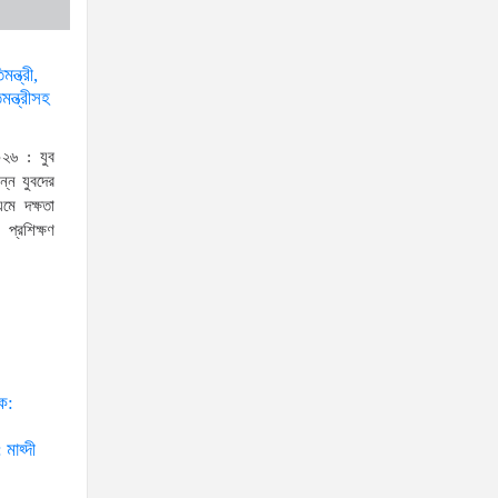
প্রধানমন্ত্রীর সঙ্গে মার্কিন বিশেষ
দূতের বৈঠক: তারেক রহমানের
নেতৃত্ব ও বাংলাদেশের
ন্ত্রী,
ন্ত্রীসহ
স্থিতিশীলতায় দৃঢ় আত্মবিশ্বাস যুক্তরাষ্ট্রের: মাহ্দী আমিন
জনগণই দেশের আসল মালিক, দল-
২৬ : যুব
ধর্ম-বর্ণ নির্বিশেষে সেবা নিশ্চিত করাই
ন্ন যুবদের
সরকারের মূল লক্ষ্য: প্রতিমন্ত্রী
যমে দক্ষতা
ব্যারিস্টার মীর হেলাল
প্রশিক্ষণ
নিজ ভায়রাকে মাদকসহ পুলিশে
দিয়ে বাড়িতে বাজার পৌঁছে দিলেন
লালমনিরহাটের বিএনপি নেতা!
প্রাইম মিনিস্টার্স গোল্ডকাপ-২০২৬
উপলক্ষে শিক্ষা প্রতিষ্ঠান প্রধানদের
ঠক:
সাথে প্রতিমন্ত্রীর মতবিনিময় সভা
 মাহ্দী
বায়তুল মোকাররমে অভিযান:বিপুল
পরিমাণ ধারালো দেশীয় অস্ত্র