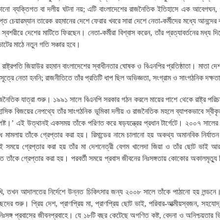
নো ব্যক্তিগত বা দলীয় ঘটনা নয়; এটি বাংলাদেশের রাজনৈতিক ইতিহাসে এক আবেগঘন, 
প্ত চেয়ারম্যান তারেক রহমানের দেশে ফেরার খবরে সারা দেশে নেতা-কর্মীদের মধ্যে আনন্দের
 স্বশরীরে দেশের মাটিতে ফিরছেন। নেতা-কর্মীরা বিশ্বাস করেন, তাঁর প্রত্যাবর্তনের মধ্য দি
োটের মাঠে নতুন গতি সঞ্চার হবে।
ষ্ট্রপতি জিয়াউর রহমান বাংলাদেশের স্বাধীনতার ঘোষক ও বিএনপির প্রতিষ্ঠাতা। মাতা দে
রসূত্রে নেতা হননি; রাজনীতিতে তাঁর প্রতিটি ধাপ ছিল অভিজ্ঞতা, সংগ্রাম ও সাংগঠনিক দক্ষত
নৈতিক যাত্রা শুরু। ১৯৯১ সালে বিএনপি সরকার গঠন করলে মায়ের পাশে থেকে রাষ্ট্র পরিচ
াসিক বিজয়ের নেপথ্যে তাঁর সাংগঠনিক ভূমিকা দলীয় ও রাজনৈতিক মহলে ব্যাপকভাবে স্বী
্পষ্ট।’ এই উত্থানই একসময় তাঁকে পরিণত করে ষড়যন্ত্রের প্রধান টার্গেটে। ২০০৭ সাল
্ধ মামলায় তাঁকে গ্রেপ্তার করা হয়। রিমান্ডের নামে চালানো হয় অকথ্য অমানবিক নির্যাত
 একই সময়ে গ্রেপ্তার করা হয় তাঁর মা দেশনেত্রী বেগম খালেদা জিয়া ও তাঁর ছোট ভাই 
ঁকে গ্রেপ্তার করা হয়। পরবর্তী সময়ে প্রবাস জীবনের নিঃসঙ্গতায় কোকোর অকালমৃত্যু জ
োমুখি, তখন আদালতের নির্দেশে উন্নত চিকিৎসার জন্য ২০০৮ সালে তাঁকে পাঠানো হয় লন্ডনে
দের শুরু। প্রিয় দেশ, প্রাণপ্রিয় মা, প্রাণপ্রিয় ছোট ভাই, পরিবার-আত্মীয়স্বজন, সহযোদ্
ঃসঙ্গ প্রবাসের জীবনপ্রবাহে। যে ১৮টি বছর কেটেছে অগণিত কষ্ট, বেদনা ও অনিশ্চয়তার ভি