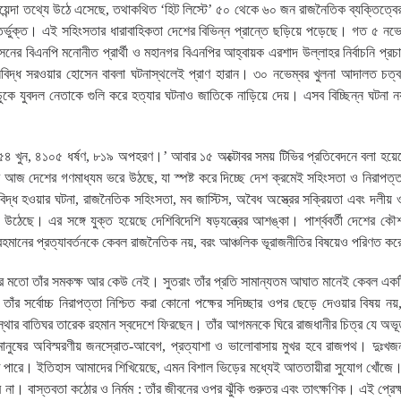
়েন্দা তথ্যে উঠে এসেছে, তথাকথিত ‘হিট লিস্টে’ ৫০ থেকে ৬০ জন রাজনৈতিক ব্যক্তিত্বের
্ভুক্ত। এই সহিংসতার ধারাবাহিকতা দেশের বিভিন্ন প্রান্তে ছড়িয়ে পড়েছে। গত ৫ নভেম্
আসনের বিএনপি মনোনীত প্রার্থী ও মহানগর বিএনপির আহ্বায়ক এরশাদ উল্লাহর নির্বাচনি প্রচারণ
িদ্ধ সরওয়ার হোসেন বাবলা ঘটনাস্থলেই প্রাণ হারান। ৩০ নভেম্বর খুলনা আদালত চত্বর
কে যুবদল নেতাকে গুলি করে হত্যার ঘটনাও জাতিকে নাড়িয়ে দেয়। এসব বিচ্ছিন্ন ঘটনা ন
৫৪ খুন, ৪১০৫ ধর্ষণ, ৮১৯ অপহরণ।’ আবার ১৫ অক্টোবর সময় টিভির প্রতিবেদনে বলা হয়
 আজ দেশের গণমাধ্যম ভরে উঠছে, যা স্পষ্ট করে দিচ্ছে দেশ ক্রমেই সহিংসতা ও নিরাপত্
িবিদ্ধ হওয়ার ঘটনা, রাজনৈতিক সহিংসতা, মব জাস্টিস, অবৈধ অস্ত্রের সক্রিয়তা এবং দলীয়
য়ে উঠেছে। এর সঙ্গে যুক্ত হয়েছে দেশিবিদেশি ষড়যন্ত্রের আশঙ্কা। পার্শ্ববর্তী দেশের কৌশ
েক রহমানের প্রত্যাবর্তনকে কেবল রাজনৈতিক নয়, বরং আঞ্চলিক ভূরাজনীতির বিষয়েও পরিণত ক
য়ার মতো তাঁর সমকক্ষ আর কেউ নেই। সুতরাং তাঁর প্রতি সামান্যতম আঘাত মানেই কেবল একট
াঁর সর্বোচ্চ নিরাপত্তা নিশ্চিত করা কোনো পক্ষের সদিচ্ছার ওপর ছেড়ে দেওয়ার বিষয় নয়
্থার বাতিঘর তারেক রহমান স্বদেশে ফিরছেন। তাঁর আগমনকে ঘিরে রাজধানীর চিত্র যে অভূতপ
ানুষের অবিস্মরণীয় জনস্রোত-আবেগ, প্রত্যাশা ও ভালোবাসায় মুখর হবে রাজপথ। দুঃখজ
ঠতে পারে। ইতিহাস আমাদের শিখিয়েছে, এমন বিশাল ভিড়ের মধ্যেই আততায়ীরা সুযোগ খোঁজ
রে না। বাস্তবতা কঠোর ও নির্মম : তাঁর জীবনের ওপর ঝুঁকি গুরুতর এবং তাৎক্ষণিক। এই প্রেক