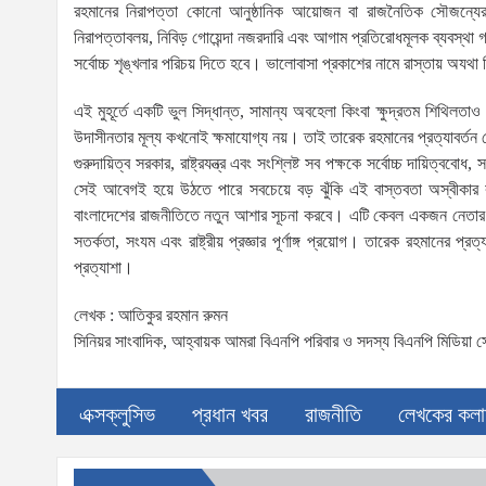
রহমানের নিরাপত্তা কোনো আনুষ্ঠানিক আয়োজন বা রাজনৈতিক সৌজন্যের বিষয
নিরাপত্তাবলয়, নিবিড় গোয়েন্দা নজরদারি এবং আগাম প্রতিরোধমূলক ব্যবস্
সর্বোচ্চ শৃঙ্খলার পরিচয় দিতে হবে। ভালোবাসা প্রকাশের নামে রাস্তায় অযথ
এই মুহূর্তে একটি ভুল সিদ্ধান্ত, সামান্য অবহেলা কিংবা ক্ষুদ্রতম শিথিলত
উদাসীনতার মূল্য কখনোই ক্ষমাযোগ্য নয়। তাই তারেক রহমানের প্রত্যাবর্ত
গুরুদায়িত্ব সরকার, রাষ্ট্রযন্ত্র এবং সংশ্লিষ্ট সব পক্ষকে সর্বোচ্চ দায়ি
সেই আবেগই হয়ে উঠতে পারে সবচেয়ে বড় ঝুঁকি এই বাস্তবতা অস্বীকার কর
বাংলাদেশের রাজনীতিতে নতুন আশার সূচনা করবে। এটি কেবল একজন নেতার ঘরে ফ
সতর্কতা, সংযম এবং রাষ্ট্রীয় প্রজ্ঞার পূর্ণাঙ্গ প্রয়োগ। তারেক রহমানে
প্রত্যাশা।
লেখক : আতিকুর রহমান রুমন
সিনিয়র সাংবাদিক, আহ্বায়ক আমরা বিএনপি পরিবার ও সদস্য বিএনপি মিডিয়া 
এক্সক্লুসিভ
প্রধান খবর
রাজনীতি
লেখকের কলা