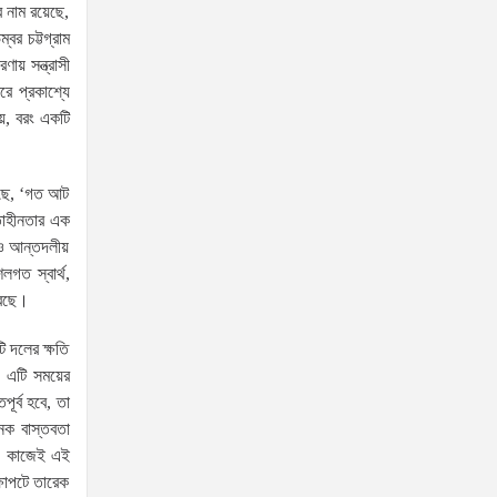
 নাম রয়েছে,
বর চট্টগ্রাম
স্বরাষ্ট্রমন্ত্রীর সঙ্গে অস্ট্রেলিয়ার নাগরিকত্ব, কাস্টম ও
ায় সন্ত্রাসী
বহুসংস্কৃতি বিষয়ক সহকারী মন্ত্রীর সাক্ষাৎ
ে প্রকাশ্যে
য়, বরং একটি
‘তরুণদের উৎসাহ দিলেন যুব ও
ক্রীড়া প্রতিমন্ত্রী, এলজিআরডি
প্রতিমন্ত্রী, জনপ্রশাসন
েছে, ‘গত আট
প্রতিমন্ত্রীসহ বগুড়ার সংসদ সদস্যরা’
তাহীনতার এক
 ও আন্তদলীয়
৬,০০০ (ছয় হাজার) পিস ইয়াবা
লগত স্বার্থ,
ট্যাবলেট , নগদ টাকা সহ জন মাদক
রেছে।
ব্যবসায়ীকে গ্রেফতার করেছে র‌্যাব
কুষ্টিয়া
ি দলের ক্ষতি
, এটি সময়ের
উত্তরখানে ডিএনসিসি প্রশাসক
ূর্ব হবে, তা
মো. শফিকুল ও ঢাকা-১৮ আসনের
নক বাস্তবতা
সংসদ সদস্য এস এম জাহাঙ্গীর
ে। কাজেই এই
হোসেনের উপর একদল দুস্কৃতিকারীদের হামলা
্ষাপটে তারেক