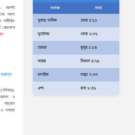
আলম
ওয়াক্ত
সময়
০১ আগস্ট
সনের সকল
আমরা মালিক নই, দেশের ১৮ কোটি
সুবহে সাদিক
ভোর ৫:১০
বং শারীরিক
জনগণের সেবক: ভূমি প্রতিমন্ত্রী
স গোল্ডকাপ
সূর্যোদয়
ভোর ৬:৩১
ব্যারিস্টার মীর হেলাল
রিত
অহেতুক প্রকল্প নয়, পাহাড়িদের
যোহর
দুপুর ১:০৪
জীবনমান উন্নয়নে বাস্তবভিত্তিক
আছর
বিকাল ৪:২৯
কার্যকর উদ্যোগ নেয়ার আহ্বান
পার্বত্য প্রতিমন্ত্রীর
মাগরিব
সন্ধ্যা ৭:৩৭
গুরুত্ব
দক্ষিণখানে সেই নারী চিকিৎসককে
খুনের মামলায় গ্রেপ্তার তার স্বামী
এশা
রাত ৮:৫৮
শনিবার):
সোহেল রানার দুই দিনের রিমান্ড
দ্ভাবন ও
র আহ্বান
আদালত
ন ও সমবায়
আইনশৃঙ্খলা পরিস্থিতি সম্পূর্ণ
নিয়ন্ত্রণে রয়েছে: স্বরাষ্ট্রমন্ত্রী