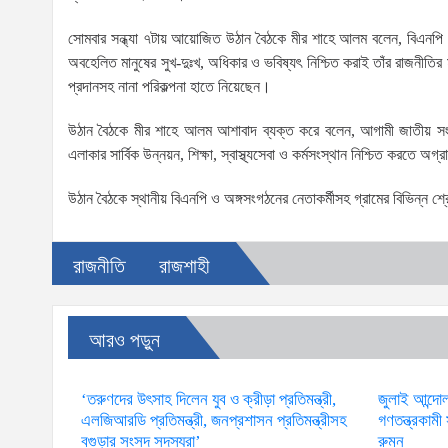
সোমবার সন্ধ্যা ৭টায় আয়োজিত উঠান বৈঠকে মীর শাহে আলম বলেন, বিএনপি চ
অবহেলিত মানুষের সুখ-দুঃখ, অধিকার ও ভবিষ্যৎ নিশ্চিত করাই তাঁর রাজনীতির মূল
প্রদানসহ নানা পরিকল্পনা হাতে নিয়েছেন।
উঠান বৈঠকে মীর শাহে আলম আশাবাদ ব্যক্ত করে বলেন, আগামী জাতীয় সংসদ
এলাকার সার্বিক উন্নয়ন, শিক্ষা, স্বাস্থ্যসেবা ও কর্মসংস্থান নিশ্চিত করত
উঠান বৈঠকে স্থানীয় বিএনপি ও অঙ্গসংগঠনের নেতাকর্মীসহ গ্রামের বিভিন্ন শ
রাজনীতি
রাজশাহী
আরও পড়ুন
‘তরুণদের উৎসাহ দিলেন যুব ও ক্রীড়া প্রতিমন্ত্রী,
জুলাই আন্দো
এলজিআরডি প্রতিমন্ত্রী, জনপ্রশাসন প্রতিমন্ত্রীসহ
গণতন্ত্রকাম
বগুড়ার সংসদ সদস্যরা’
রুমন