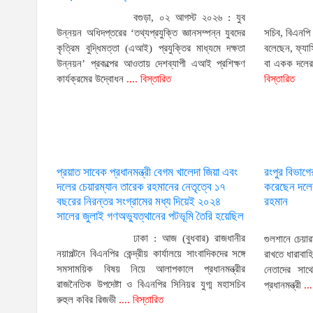
বগুড়া, ০২ আগস্ট ২০২৬ : যুব
উন্নয়ন অধিদপ্তরের ‘তথ্যপ্রযুক্তি জ্ঞানসম্পন্ন যুবদের
সচিব, বিএনপি
কৃত্রিম বুদ্ধিমত্তা (এআই) প্রযুক্তির মাধ্যমে দক্ষতা
বলেছেন, ফ্যা
উন্নয়ন’ প্রকল্পের আওতায় দেশব্যাপী এআই প্রশিক্ষণ
বা একক দলের 
কার্যক্রমের উদ্বোধন
.... বিস্তারিত
বিস্তারিত
প্রয়াত সাবেক প্রধানমন্ত্রী বেগম খালেদা জিয়া এবং
রংপুর বিভাগ
দলের চেয়ারম্যান তারেক রহমানের নেতৃত্বে ১৭
করেছেন দলের 
বছরের নিরন্তর সংগ্রামের মধ্য দিয়েই ২০২৪
রহমান
সালের জুলাই গণঅভ্যুত্থানের পটভূমি তৈরি হয়েছিল
ঢাকা : আজ (বুধবার) রাজধানীর
গুলশানে চেয়ার
নয়াপল্টনে বিএনপির কেন্দ্রীয় কার্যালয়ে সাংবাদিকদের সঙ্গে
রাখতে ধারাবাহ
সমসাময়িক বিষয় নিয়ে আলাপকালে প্রধানমন্ত্রীর
নেতাদের সাথ
রাজনৈতিক উপদেষ্টা ও বিএনপির সিনিয়র যুগ্ম মহাসচিব
প্রধানমন্ত্রী
...
রুহুল কবির রিজভী
.... বিস্তারিত