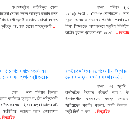
প্রধানমন্ত্রীর অতিরিক্ত প্রেস
বগুড়া, শনিবার (
 মিডিয়া সেলের সদস্য আতিকুর রহমান রুমন
২০২৬):-বগুড়া-২ (শিবগঞ্জ-মোকামতলা) আ
সিবাদবিরোধী জুলাই আন্দোলন কোনো ব্যক্তি
স্কুল, কলেজ ও মাদ্রাসার প্রতিষ্ঠান প্রধান এ
কৃতিত্ব নয়; বরং দেশের গণতন্ত্রকামী
....
শিক্ষা শিক্ষকদের অংশগ্রহণে 'প্রাইম মিনিস্টার্
জাতীয় ফুটবল প্রতিযোগিতা-২০২৬'
.... বিস্তা
ের মাঠ নেতাদের সাথে মতবিনিময়
রাজনৈতিক বিতর্ক নয়, গবেষণা ও উদ্ভাবনে 
চেয়ারম্যান প্রধানমন্ত্রী তারেক
দেওয়ার আহ্বান স্থানীয় সরকার মন্ত্রীর
বগুড়া, ২৫ জুলাই (
ঢাকা :আজ শনিবার বিকালে
রাজনৈতিক বিতর্কের পরিবর্তে গবেষণা, উ
ম্যান কার্যালয়ে তৃণমূলে সংগঠন শক্তিশালী
উৎপাদনশীল কর্মকাণ্ডে গুরুত্ব দেওয়া
িক বৈঠকের অংশ হিসেবে রংপুর বিভাগের মাঠ
জানিয়েছেন স্থানীয় সরকার, পল্লী উন্নয়
ে মতবিনিময় করেছেন দলের চেয়ারম্যান
মন্ত্রী মির্জা ফখরুল
.... বিস্তারিত
. বিস্তারিত