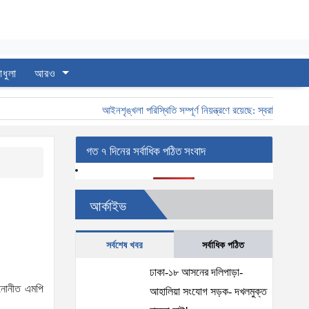
াধুলা
আরও
আইনশৃঙ্খলা পরিস্থিতি সম্পূর্ণ নিয়ন্ত্রণে রয়েছে: স্বরাষ্ট্রমন্ত্রী
স
গত ৭ দিনের সর্বাধিক পঠিত সংবাদ
আর্কাইভ
সর্বশেষ খবর
সর্বাধিক পঠিত
ঢাকা-১৮ আসনের দলিপাড়া-
 মনোনীত এমপি
আহালিয়া সংযোগ সড়ক- দখলমুক্ত