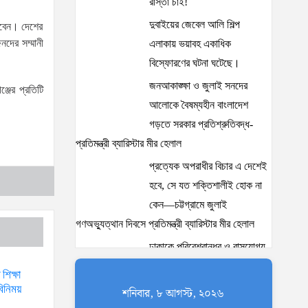
রাস্তা চাই!
দুবাইয়ের জেবেল আলি শিল্প
াবেন। দেশের
িনদের সম্মানী
এলাকায় ভয়াবহ একাধিক
বিস্ফোরণের ঘটনা ঘটেছে।
জনআকাঙ্ক্ষা ও জুলাই সনদের
জের প্রতিটি
আলোকে বৈষম্যহীন বাংলাদেশ
গড়তে সরকার প্রতিশ্রুতিবদ্ধ-
প্রতিমন্ত্রী ব্যারিস্টার মীর হেলাল
প্রত্যেক অপরাধীর বিচার এ দেশেই
হবে, সে যত শক্তিশালীই হোক না
কেন—চট্টগ্রামে জুলাই
গণঅভ্যুত্থান দিবসে প্রতিমন্ত্রী ব্যারিস্টার মীর হেলাল
ঢাকাকে পরিবেশবান্ধব ও বাসযোগ্য
করতে সরকারের পাশাপাশি
শিক্ষা
নাগরিকদের দায়িত্বশীল ভূমিকা
বিনিময়
শনিবার, ৮ আগস্ট, ২০২৬
পালন করতে হবে: স্থানীয় সরকার প্রতিমন্ত্রী মীর শাহে