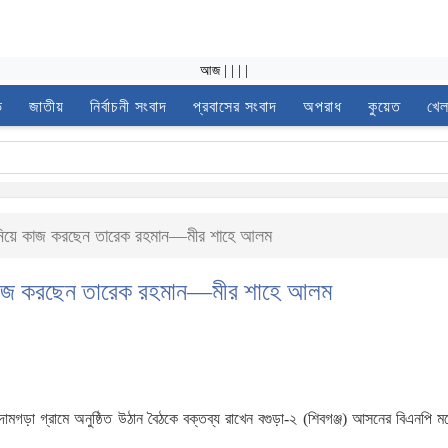
আজ
|
|
|
|
ভ
জাতীয়
নির্বাচনী সংবাদ
প্রবাসের সংবাদ
অপরাধ
কুয়েত
খেল
্যৎ নিয়ে কাজ করছেন তারেক রহমান—মীর শাহে আলম
য়ে কাজ করছেন তারেক রহমান—মীর শাহে আলম
ের দামগড়া গ্রামে অনুষ্ঠিত উঠান বৈঠকে বক্তব্য রাখেন বগুড়া-২ (শিবগঞ্জ) আসনের বিএনপি