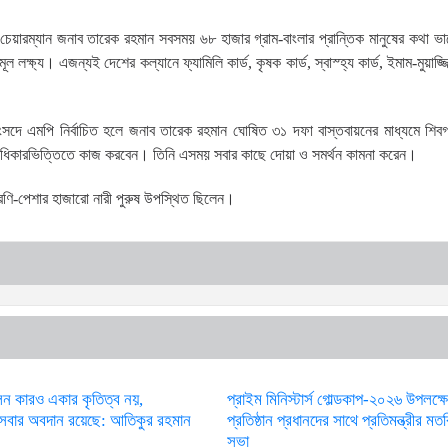
েয়ারম্যান জনাব তারেক রহমান সবসময় ৬৮ হাজার গ্রাম-বাংলার প্রান্তিক মানুষের কথা ভ
 লক্ষ্য। এজন্যই দেশের কল্যানে ফ্যামিলি কার্ড, কৃষক কার্ড, স্বাস্হ্য কার্ড, ইমাম-মুয়াজ্জ
ে এমপি নির্বাচিত হলে জনাব তারেক রহমান ঘোষিত ৩১ দফা বাস্তবায়নের মাধ্যমে শিবগঞ্
ে অগ্রাধিকারভিত্তিতে কাজ করবেন। তিনি এসময় সবার কাছে দোয়া ও সমর্থন কামনা করেন।
্রেণি-পেশার হাজারো নারী পুরুষ উপস্থিত ছিলেন।
লন কারও একার কৃতিত্ব নয়,
প্রাইম মিনিস্টার্স গোল্ডকাপ-২০২৬ উপলক্ষে 
ী সবার অবদান রয়েছে: আতিকুর রহমান
প্রতিষ্ঠান প্রধানদের সাথে প্রতিমন্ত্রীর মত
সভা