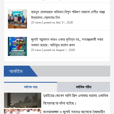
বায়তুল মোকাররমে অভিযান:বিপুল পরিমাণ ধারালো দেশীয় অস্ত্র
উদ্ধারসহ গ্রেফতার তিন
20 views
|
posted on July 31, 2026
জুলাই আন্দোলন কারও একার কৃতিত্ব নয়, গণতন্ত্রকামী সবার
অবদান রয়েছে: আতিকুর রহমান রুমন
20 views
|
posted on August 1, 2026
উত্তরখানে ডিএনসিসি প্রশাসক মো. শফিকুল ও ঢাকা-১৮
আর্কাইভ
আসনের সংসদ সদস্য এস এম জাহাঙ্গীর হোসেনের উপর একদল
দুস্কৃতিকারীদের হামলা
20 views
|
posted on August 2, 2026
সর্বশেষ খবর
সর্বাধিক পঠিত
দুবাইয়ের জেবেল আলি শিল্প এলাকায় ভয়াবহ একাধিক
প্রধানমন্ত্রীর সঙ্গে মার্কিন বিশেষ দূতের বৈঠক: তারেক রহমানের
নেতৃত্ব ও বাংলাদেশের স্থিতিশীলতায় দৃঢ় আত্মবিশ্বাস
বিস্ফোরণের ঘটনা ঘটেছে।
যুক্তরাষ্ট্রের: মাহ্দী আমিন
জনআকাঙ্ক্ষা ও জুলাই সনদের আলোকে বৈষম্যহীন
15 views
|
posted on August 1, 2026