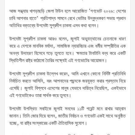
আজ সন্ধ্যায় খাগড়াছড়ি জেলা টাউন হলে আয়োজিত ‘গণভোট ২০২৬: দেশের
চাবি আপনার হাতে’ প্রতিপাদ্য সামনে রেখে ভোটার উদ্বুদ্ধকরণ সভায় প্রধান
অতিথির বক্তব্যে উপদেষ্টা সুপ্রদীপ চাকমা এসব কথা বলেন।
উপদেষ্টা সুপ্রদীপ চাকমা আরও বলেন, জুলাই অভ্যুত্থানের চেতনাকে ধারণ
করে এ দেশকে মানবিক মর্যাদা, সামাজিক ন্যায়বিচার এবং ধর্মীয় সম্প্রীতির এক
অনন্য উদাহরণ হিসেবে গড়ে তুলতে হবে। ক্ষমতার টানাটানি বন্ধ করে একটি
স্থিতিশীল রাষ্ট্র কাঠামো তৈরির লক্ষ্যেই এই গণভোটের আয়োজন।
উপদেষ্টা সুপ্রদীপ চাকমা উল্লেখ করেন, আমি এখানে কোনো নির্দিষ্ট প্রতিনিধি
নির্বাচিত করতে আসিনি, বরং আপনাদের পছন্দকে জয়যুক্ত করার প্রস্তাব নিয়ে
এসেছি। জুলাই বিপ্লবে এদেশের মানুষ যেভাবে দায়িত্ব নিয়েছিল, একইভাবে
এই গণভোটকেও তারা সার্থক করে তুলবে।
উপদেষ্টা উপস্থিত সবাইকে জুলাই সনদের ১১টি পয়েন্ট মনে রাখার আহ্বান
জানান। তিনি জোর দিয়ে বলেন, জাতীয় নির্বাচন ও গণভোট একই সাথে অনুষ্ঠিত
হচ্ছে, যা রাষ্ট্র সংস্কারের একটি ঐতিহাসিক সুযোগ।