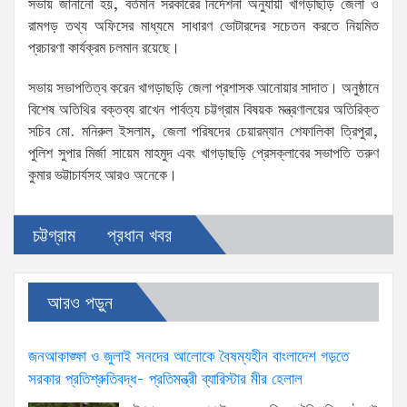
সভায় জানানো হয়, বর্তমান সরকারের নির্দেশনা অনুযায়ী খাগড়াছড়ি জেলা ও
রামগড় তথ্য অফিসের মাধ্যমে সাধারণ ভোটারদের সচেতন করতে নিয়মিত
প্রচারণা কার্যক্রম চলমান রয়েছে।
সভায় সভাপতিত্ব করেন খাগড়াছড়ি জেলা প্রশাসক আনোয়ার সাদাত। অনুষ্ঠানে
বিশেষ অতিথির বক্তব্য রাখেন পার্বত্য চট্টগ্রাম বিষয়ক মন্ত্রণালয়ের অতিরিক্ত
সচিব মো. মনিরুল ইসলাম, জেলা পরিষদের চেয়ারম্যান শেফালিকা ত্রিপুরা,
পুলিশ সুপার মির্জা সায়েম মাহমুদ এবং খাগড়াছড়ি প্রেসক্লাবের সভাপতি তরুণ
কুমার ভট্টাচার্যসহ আরও অনেকে।
চট্টগ্রাম
প্রধান খবর
আরও পড়ুন
জনআকাঙ্ক্ষা ও জুলাই সনদের আলোকে বৈষম্যহীন বাংলাদেশ গড়তে
সরকার প্রতিশ্রুতিবদ্ধ- প্রতিমন্ত্রী ব্যারিস্টার মীর হেলাল