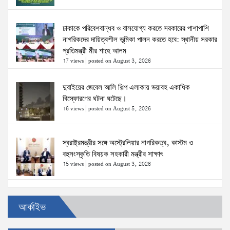
ঢাকাকে পরিবেশবান্ধব ও বাসযোগ্য করতে সরকারের পাশাপাশি
নাগরিকদের দায়িত্বশীল ভূমিকা পালন করতে হবে: স্থানীয় সরকার
প্রতিমন্ত্রী মীর শাহে আলম
17 views
|
posted on August 3, 2026
দুবাইয়ের জেবেল আলি শিল্প এলাকায় ভয়াবহ একাধিক
বিস্ফোরণের ঘটনা ঘটেছে।
16 views
|
posted on August 5, 2026
স্বরাষ্ট্রমন্ত্রীর সঙ্গে অস্ট্রেলিয়ার নাগরিকত্ব, কাস্টম ও
বহুসংস্কৃতি বিষয়ক সহকারী মন্ত্রীর সাক্ষাৎ
15 views
|
posted on August 3, 2026
ঢাকা-১৮ আসনের দলিপাড়া- আহালিয়া সংযোগ সড়ক-
আর্কাইভ
দখলমুক্ত রাস্তা চাই!
15 views
|
posted on August 6, 2026