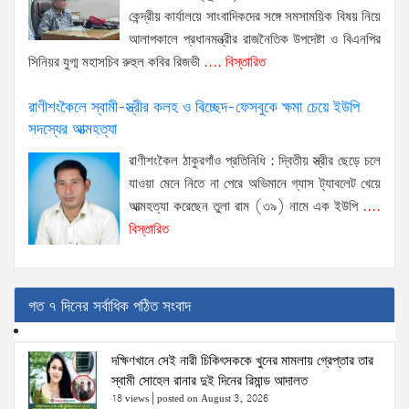
কেন্দ্রীয় কার্যালয়ে সাংবাদিকদের সঙ্গে সমসাময়িক বিষয় নিয়ে
আলাপকালে প্রধানমন্ত্রীর রাজনৈতিক উপদেষ্টা ও বিএনপির
সিনিয়র যুগ্ম মহাসচিব রুহুল কবির রিজভী
.... বিস্তারিত
রাণীশংকৈলে স্বামী-স্ত্রীর কলহ ও বিচ্ছেদ-ফেসবুকে ক্ষমা চেয়ে ইউপি
সদস্যের আত্মহত্যা
রাণীশংকৈল ঠাকুরগাঁও প্রতিনিধি : দ্বিতীয় স্ত্রীর ছেড়ে চলে
যাওয়া মেনে নিতে না পেরে অভিমানে গ্যাস ট্যাবলেট খেয়ে
আত্মহত্যা করেছেন তুলা রাম (৩৯) নামে এক ইউপি
....
বিস্তারিত
গত ৭ দিনের সর্বাধিক পঠিত সংবাদ
দক্ষিণখানে সেই নারী চিকিৎসককে খুনের মামলায় গ্রেপ্তার তার
স্বামী সোহেল রানার দুই দিনের রিমান্ড আদালত
18 views
|
posted on August 3, 2026