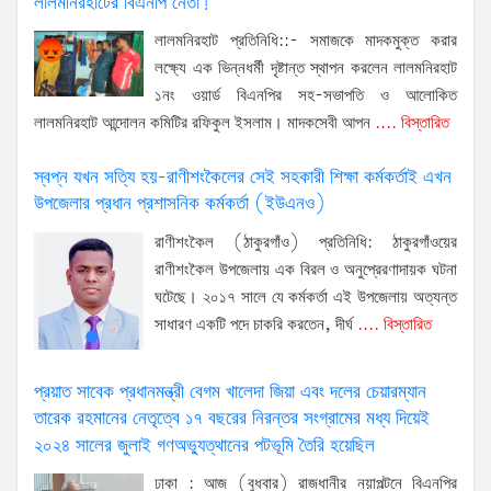
লালমনিরহাটের বিএনপি নেতা!
লালমনিরহাট প্রতিনিধি::- সমাজকে মাদকমুক্ত করার
লক্ষ্যে এক ভিন্নধর্মী দৃষ্টান্ত স্থাপন করলেন লালমনিরহাট
১নং ওয়ার্ড বিএনপির সহ-সভাপতি ও আলোকিত
লালমনিরহাট আন্দোলন কমিটির রফিকুল ইসলাম। মাদকসেবী আপন
.... বিস্তারিত
স্বপ্ন যখন সত্যি হয়-রাণীশংকৈলের সেই সহকারী শিক্ষা কর্মকর্তাই এখন
উপজেলার প্রধান প্রশাসনিক কর্মকর্তা (ইউএনও)
রাণীশংকৈল (ঠাকুরগাঁও) প্রতিনিধি: ঠাকুরগাঁওয়ের
রাণীশংকৈল উপজেলায় এক বিরল ও অনুপ্রেরণাদায়ক ঘটনা
ঘটেছে। ২০১৭ সালে যে কর্মকর্তা এই উপজেলায় অত্যন্ত
সাধারণ একটি পদে চাকরি করতেন, দীর্ঘ
.... বিস্তারিত
প্রয়াত সাবেক প্রধানমন্ত্রী বেগম খালেদা জিয়া এবং দলের চেয়ারম্যান
তারেক রহমানের নেতৃত্বে ১৭ বছরের নিরন্তর সংগ্রামের মধ্য দিয়েই
২০২৪ সালের জুলাই গণঅভ্যুত্থানের পটভূমি তৈরি হয়েছিল
ঢাকা : আজ (বুধবার) রাজধানীর নয়াপল্টনে বিএনপির