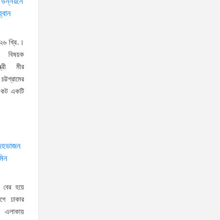
স্বরাষ্ট্রমন্ত্রীর সঙ্গে অস্ট্রেলিয়ার
 উন্নয়নে
্বান
নাগরিকত্ব, কাস্টম ও বহুসংস্কৃতি
বিষয়ক সহকারী মন্ত্রীর সাক্ষাৎ
২৬ খ্রি.।
‘তরুণদের উৎসাহ দিলেন যুব ও
াম বিষয়ক
ক্রীড়া প্রতিমন্ত্রী, এলজিআরডি
্ত্রী মীর
প্রতিমন্ত্রী, জনপ্রশাসন প্রতিমন্ত্রীসহ বগুড়ার সংসদ
ট্টগ্রামের
সদস্যরা’
সংকট একটি
৬,০০০ (ছয় হাজার) পিস ইয়াবা
ট্যাবলেট , নগদ টাকা সহ জন
মাদক ব্যবসায়ীকে গ্রেফতার করেছে র‌্যাব কুষ্টিয়া
্দেহভাজন
উত্তরখানে ডিএনসিসি প্রশাসক
মিন
মো. শফিকুল ও ঢাকা-১৮ আসনের
সংসদ সদস্য এস এম জাহাঙ্গীর হোসেনের উপর একদল
 বের হয়ে
দুস্কৃতিকারীদের হামলা
ে ঢাকার
াদ এলাকায়
যৌতুক ও মাদকমুক্ত সমাজ গঠনে