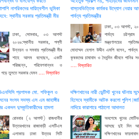
েশবান্ধব ও বাসযোগ্য করতে
অহেতুক প্রকল্প নয়, পাহাড়িদের জীবনমান
াপাশি নাগরিকদের দায়িত্বশীল ভূমিকা
বাস্তবভিত্তিক কার্যকর উদ্যোগ নেয়ার আহ
ে: স্থানীয় সরকার প্রতিমন্ত্রী মীর
পার্বত্য প্রতিমন্ত্রীর
ঢাকা, ০৩ আগস্ট, ২০
ঢাকা, সোমবার, ০৩ আগস্ট
পার্বত্য চট্টগ্র
২০২৬:স্থানীয় সরকার, পল্লী
মন্ত্রণালয়ের প্রতিমন
উন্নয়ন ও সমবায় প্রতিমন্ত্রী মীর
মোহাম্মদ হেলাল উদ্দীন এমপি বলেন, পার্বত্য চ
শাহে আলম বলেছেন, একটি
কৃষকদের চাষাবাদ ও দৈনন্দিন জীবনে পানির 
পরিচ্ছন্ন, পরিবেশবান্ধব ও
.... বিস্তারিত
া গড়ে তুলতে সরকার যেমন
.... বিস্তারিত
ডিএনসিসি প্রশাসক মো. শফিকুল ও
দক্ষিণখানের নারী ডেন্টিস্ট খুনের ঘটনায় সন
নের সংসদ সদস্য এস এম জাহাঙ্গীর
হিসেবে স্বামীকে আটক করলো পুলিশ!জা
র একদল দুস্কৃতিকারীদের হামলা
নাদিয়ে কারাগারে পাঠালো আদালত
রোববার (২ আগস্ট) রাজধানীর
অবশেষে খুনের মোটিভ
উত্তরখানের রাজাবাড়ী এসটিএস
আসছে দুই দিন আগ
এলাকায় ঢাকা উত্তর সিটি
দক্ষিণখানের ফায়দাব