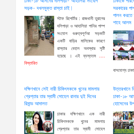
ঢাকা-১৮ আসনের দলিপাড়া- আহালিয়া সংযোগ
ঢাকাকে পরিব
সড়ক- দখলমুক্ত রাস্তা চাই!
সরকারের পাশ
পালন করতে হব
স্টাফ রিপোর্টার : রাজধানী তুরাগের
শাহে আলম
দলিপাড়া ও আহালিয়া পানির পাম্প
সংযোগ গুরুত্বপূর্ণআ সড়কটি
একটি বাড়ির মালিকের কারণে
রাস্তার বেহাল অবস্থার সৃষ্টি
হয়েছে । এই ব্যস্ততম
....
বিস্তারিত
বাসযোগ্য ঢাক
দক্ষিণখানে সেই নারী চিকিৎসককে খুনের মামলায়
উত্তরখানে 
গ্রেপ্তার তার স্বামী সোহেল রানার দুই দিনের
ঢাকা-১৮ আস
রিমান্ড আদালত
হোসেনের উপ
ঢাকার দক্ষিণখানে এক নারী
চিকিৎসককে খুনের মামলায়
গ্রেপ্তার তার স্বামী সোহেল