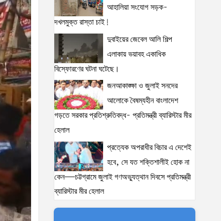
আহালিয়া সংযোগ সড়ক-
দখলমুক্ত রাস্তা চাই!
দুবাইয়ের জেবেল আলি শিল্প
এলাকায় ভয়াবহ একাধিক
বিস্ফোরণের ঘটনা ঘটেছে।
জনআকাঙ্ক্ষা ও জুলাই সনদের
আলোকে বৈষম্যহীন বাংলাদেশ
গড়তে সরকার প্রতিশ্রুতিবদ্ধ- প্রতিমন্ত্রী ব্যারিস্টার মীর
হেলাল
প্রত্যেক অপরাধীর বিচার এ দেশেই
হবে, সে যত শক্তিশালীই হোক না
কেন—চট্টগ্রামে জুলাই গণঅভ্যুত্থান দিবসে প্রতিমন্ত্রী
ব্যারিস্টার মীর হেলাল
ঢাকাকে পরিবেশবান্ধব ও বাসযোগ্য