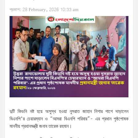
প্রকাশ: 28 February, 2026 10:33 am
দুটি কিডনি নষ্ট হয়ে অসুস্থ হওয়া নুসরাত জাহান নিশার পাশে দাড়ালেন
বিএনপি’র চেয়ারম্যান ও “আমরা বিএনপি পরিবার”- এর প্রধান পৃষ্ঠপোষক
মাননীয় প্রধানমন্ত্রী জনাব তারেক রহমান।