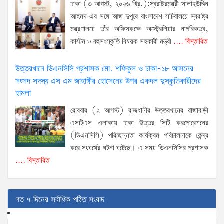
ঢাকা (৩ আগস্ট, ২০২৬ খ্রি.):স্বরাষ্ট্রমন্ত্রী সালাহউদ্দিন
আহমদ এর সঙ্গে আজ দুপুরে বাংলাদেশ সচিবালয়ে স্বরাষ্ট্র
মন্ত্রণালয়ে তাঁর অফিসকক্ষে অস্ট্রেলিয়ার নাগরিকত্ব,
কাস্টম ও বহুসংস্কৃতি বিষয়ক সহকারী মন্ত্রী
.... বিস্তারিত
উত্তরখানে ডিএনসিসি প্রশাসক মো. শফিকুল ও ঢাকা-১৮ আসনের
সংসদ সদস্য এস এম জাহাঙ্গীর হোসেনের উপর একদল দুস্কৃতিকারীদের
হামলা
রোববার (২ আগস্ট) রাজধানীর উত্তরখানের রাজাবাড়ী
এসটিএস এলাকায় ঢাকা উত্তর সিটি করপোরেশনের
(ডিএনসিসি) পরিচ্ছন্নতা কার্যক্রম পরিচালনাকে কেন্দ্র
করে সংঘর্ষের ঘটনা ঘটেছে। এ সময় ডিএনসিসির প্রশাসক
.... বিস্তারিত
গত ৭ দিনের সর্বাধিক পঠিত সংবাদ