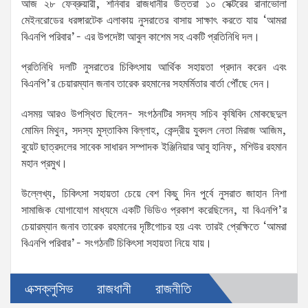
আজ ২৮ ফেব্রুয়ারী, শনিবার রাজধানীর উত্তরা ১০ সেক্টরের রানাভোলা
মেইনরোডের ধরঙ্গারটেক এলাকায় নুসরাতের বাসায় সাক্ষাৎ করতে যায় ‘আমরা
বিএনপি পরিবার’- এর উপদেষ্টা আবুল কাশেম সহ একটি প্রতিনিধি দল।
প্রতিনিধি দলটি নুসরাতের চিকিৎসায় আর্থিক সহায়তা প্রদান করেন এবং
বিএনপি’র চেয়ারম্যান জনাব তারেক রহমানের সহমর্মিতার বার্তা পৌঁছে দেন।
এসময় আরও উপস্থিত ছিলেন- সংগঠনটির সদস্য সচিব কৃষিবিদ মোকছেদুল
মোমিন মিথুন, সদস্য মুস্তাকিম বিল্লাহ, কেন্দ্রীয় যুবদল নেতা মিরাজ আজিম,
বুয়েট ছাত্রদলের সাবেক সাধারন সম্পাদক ইঞ্জিনিয়ার আবু হানিফ, মশিউর রহমান
মহান প্রমুখ।
উল্লেখ্য, চিকিৎসা সহায়তা চেয়ে বেশ কিছু দিন পুর্বে নুসরাত জাহান নিশা
সামাজিক যোগাযোগ মাধ্যমে একটি ভিডিও প্রকাশ করেছিলেন, যা বিএনপি’র
চেয়ারম্যান জনাব তারেক রহমানের দৃষ্টিগোচর হয় এবং তারই প্রেক্ষিতে ‘আমরা
বিএনপি পরিবার’- সংগঠনটি চিকিৎসা সহায়তা নিয়ে যায়।
এক্সক্লুসিভ
রাজধানী
রাজনীতি