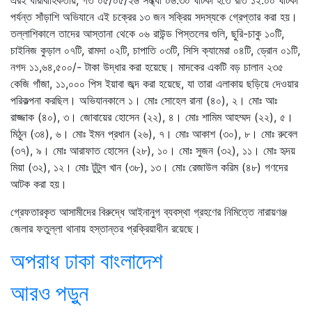
এরই ধারাবাহিকতায়, গত ০৫/০৫/২৬ সন্ধ্যা ০৬:৩০ ঘটিকা হতে রাত ১২:০০ ঘটিকা
পর্যন্ত সাঁড়াশি অভিযানে এই চক্রের ১৩ জন সক্রিয় সদস্যকে গ্রেপ্তার করা হয়।
তল্লাশিকালে তাদের আস্তানা থেকে ০৬ রাউন্ড পিস্তলের গুলি, ছুরি-চাকু ১০টি,
চাইনিজ কুড়াল ০৭টি, রামদা ০২টি, চাপাতি ০৩টি, সিসি ক্যামেরা ০৪টি, ড্রোন ০১টি,
নগদ ১১,৬৪,৫০০/- টাকা উদ্ধার করা হয়েছে। মাদকের একটি বড় চালান ২৩৫
কেজি গাঁজা, ১১,০০০ পিস ইয়াবা জব্দ করা হয়েছে, যা তারা এলাকায় ছড়িয়ে দেওয়ার
পরিকল্পনা করছিল। অভিযানকালে ১। মোঃ সোহেল রানা (৪০), ২। মোঃ আঃ
রাজ্জাক (৪০), ৩। জোবায়ের হোসেন (২২), ৪। মোঃ শামিম আহম্মদ (২২), ৫।
মিঠুন (৩৪), ৬। মোঃ ইমন প্রধান (২৬), ৭। মোঃ আকাশ (৩০), ৮। মোঃ রুবেল
(৩৭), ৯। মোঃ আরাফাত হোসেন (২৮), ১০। মোঃ সুজন (৩২), ১১। মোঃ হৃদয়
মিয়া (৩২), ১২। মোঃ টুটুল খান (৩৮), ১৩। মোঃ রেজাউল করিম (৪৮) গণদের
আটক করা হয়।
গ্রেফতারকৃত আসামীদের বিরুদ্ধে আইনানুগ ব্যবস্থা গ্রহণের নিমিত্তে নারায়ণঞ্জ
জেলার ফতুল্লা থানায় হস্তান্তর প্রক্রিয়াধীন রয়েছে।
অপরাধ
ঢাকা
বাংলাদেশ
আরও পড়ুন