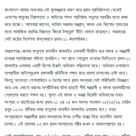
বাংলাদেশ আমার অহংকার এই মূলমন্ত্রকে ধারণ করে র‍্যাব প্রতিষ্ঠালগ্ন থেকেই
এদেশের মানুষের নিরাপত্তা ও আইনের শাসন প্রতিষ্ঠায় অতন্দ্র প্রহরীর মতো কাজ
করে যাচ্ছে। আপনারা জানেন, বর্তমান সরকার সন্ত্রাস, মাদক এবং কিশোর গ্যাংয়ের
মতো সামাজিক ব্যাধির বিরুদ্ধে ‘জিরো টলারেন্স’ নীতি ঘোষণা করেছেন। সরকারের
সেই কঠোর নির্দেশনা বাস্তবায়নে র‍্যাব-১১ বদ্ধপরিকর।
নারায়ণগঞ্জ জেলার ফতুল্লা থানাধীন মাসদাইর এলাকাটি দীর্ঘদিন ধরে মাদক ও সন্ত্রাসী
চক্রের স্বর্গরাজ্যে পরিণত হয়েছিল। গত রাতে গোয়েন্দা তথ্যের ভিত্তিতে র‍্যাব-১১
মাসদাইর এলাকায় একটি বিশেষ চিরুনি অভিযান পরিচালনা করে। অভিযান চলাকালে
অপরাধীরা আইনশৃঙ্খলা রক্ষাকারী বাহিনীকে লক্ষ্য করে হামলা চালানোর চেষ্টা করে।
কিন্তু অত্যন্ত পেশাদারিত্ব ও ধৈর্যের সাথে র‍্যাব সদস্যরা সেই পরিস্থিতি নিয়ন্ত্রণ
করে এবং কোনো ধরনের অপ্রীতিকর ঘটনা ছাড়াই শীর্ষ সন্ত্রাসী ও মাদক ব্যবসায়ীদের
গ্রেপ্তার করতে সক্ষম হয়। মূলত এই মাদক ও অস্ত্র বিরোধী অভিযানের তথ্য
সংগ্রহ ও যাচাইয়ের জন্য র‍্যাব-১১ এর ০৪ জন সদস্য গতকাল ০৫/০৫/২৬ তারিখ
দুপুর ১২:৩০ ঘটিকার সময় ফতুল্লা থানাধীন মাসদাইর এলাকায় যান। তথ্য
সংগ্রহকালে সন্ত্রাসীরা র‍্যাব সদস্যদের উপর দেশীয় অস্ত্র নিয়ে অতর্কিত হামলা
চালায়। এই হামলায় ০৩ জন র‍্যাব সদস্যদের শরীর জখম ও আঘাতপ্রাপ্ত হয়।