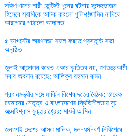
দক্ষিণখানের নারী ডেন্টিস্ট খুনের ঘটনায় সন্দেহভাজন
হিসেবে স্বামীকে আটক করলো পুলিশ!জামিন নাদিয়ে
কারাগারে পাঠালো আদালত
৫ আগস্টের স্মরণসভা সফল করতে প্রস্তুতি সভা
অনুষ্ঠিত
জুলাই আন্দোলন কারও একার কৃতিত্ব নয়, গণতন্ত্রকামী
সবার অবদান রয়েছে: আতিকুর রহমান রুমন
প্রধানমন্ত্রীর সঙ্গে মার্কিন বিশেষ দূতের বৈঠক: তারেক
রহমানের নেতৃত্ব ও বাংলাদেশের স্থিতিশীলতায় দৃঢ়
আত্মবিশ্বাস যুক্তরাষ্ট্রের: মাহ্দী আমিন
জনগণই দেশের আসল মালিক, দল-ধর্ম-বর্ণ নির্বিশেষে