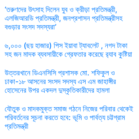
‘তরুণদের উৎসাহ দিলেন যুব ও ক্রীড়া প্রতিমন্ত্রী,
এলজিআরডি প্রতিমন্ত্রী, জনপ্রশাসন প্রতিমন্ত্রীসহ
বগুড়ার সংসদ সদস্যরা’
৬,০০০ (ছয় হাজার) পিস ইয়াবা ট্যাবলেট , নগদ টাকা
সহ জন মাদক ব্যবসায়ীকে গ্রেফতার করেছে র‌্যাব কুষ্টিয়া
উত্তরখানে ডিএনসিসি প্রশাসক মো. শফিকুল ও
ঢাকা-১৮ আসনের সংসদ সদস্য এস এম জাহাঙ্গীর
হোসেনের উপর একদল দুস্কৃতিকারীদের হামলা
যৌতুক ও মাদকমুক্ত সমাজ গঠনে নিজের পরিবার থেকেই
পরিবর্তনের সূচনা করতে হবে: ভূমি ও পার্বত্য চট্টগ্রাম
প্রতিমন্ত্রী