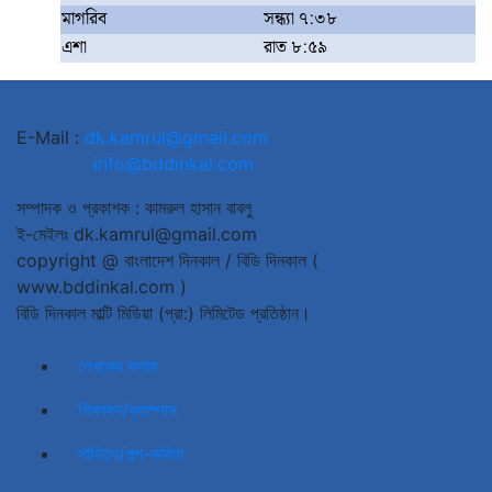
মাগরিব
সন্ধ্যা ৭:৩৮
এশা
রাত ৮:৫৯
E-Mail :
dk.kamrul@gmail.com
info@bddinkal.com
সম্পাদক ও প্রকাশক : কামরুল হাসান বাবলু
ই-মেইলঃ dk.kamrul@gmail.com
copyright @ বাংলাদেশ দিনকাল / বিডি দিনকাল (
www.bddinkal.com )
বিডি দিনকাল মাল্টি মিডিয়া (প্রা:) লিমিটেড প্রতিষ্ঠান।
লেখকের কলাম
শিক্ষাঙ্গন/ক্যাম্পাস
সাহিত্য/গল্প-কবিতা