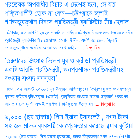
প্রত্যেক অপরাধীর বিচার এ দেশেই হবে, সে যত
শক্তিশালীই হোক না কেন—চট্টগ্রামে জুলাই
গণঅভ্যুত্থান দিবসে প্রতিমন্ত্রী ব্যারিস্টার মীর হেলাল
চট্টগ্রাম, ০৫ আগস্ট ২০২৬:- ভূমি ও পার্বত্য চট্টগ্রাম বিষয়ক মন্ত্রণালয়ের মাননীয়
প্রতিমন্ত্রী ব্যারিস্টার মীর মোহাম্মদ হেলাল উদ্দীন, এমপি বলেছেন, “জুলাই
গণঅভ্যুত্থানে সংঘটিত অপরাধের সাথে জড়িত
.... বিস্তারিত
‘তরুণদের উৎসাহ দিলেন যুব ও ক্রীড়া প্রতিমন্ত্রী,
এলজিআরডি প্রতিমন্ত্রী, জনপ্রশাসন প্রতিমন্ত্রীসহ
বগুড়ার সংসদ সদস্যরা’
বগুড়া, ০২ আগস্ট ২০২৬ : যুব উন্নয়ন অধিদপ্তরের ‘তথ্যপ্রযুক্তি জ্ঞানসম্পন্ন
যুবদের কৃত্রিম বুদ্ধিমত্তা (এআই) প্রযুক্তির মাধ্যমে দক্ষতা উন্নয়ন’ প্রকল্পের
আওতায় দেশব্যাপী এআই প্রশিক্ষণ কার্যক্রমের উদ্বোধন
.... বিস্তারিত
৬,০০০ (ছয় হাজার) পিস ইয়াবা ট্যাবলেট , নগদ টাকা
সহ জন মাদক ব্যবসায়ীকে গ্রেফতার করেছে র‌্যাব কুষ্টিয়া
৬,০০০ (ছয় হাজার) পিস ইয়াবা ট্যাবলেট, মাদক বিক্রয়লব্ধ নগদ ৫৪৮০/-(পাঁচ