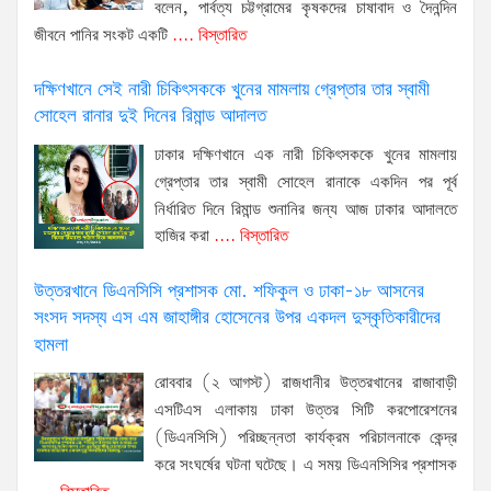
বলেন, পার্বত্য চট্টগ্রামের কৃষকদের চাষাবাদ ও দৈনন্দিন
জীবনে পানির সংকট একটি
.... বিস্তারিত
দক্ষিণখানে সেই নারী চিকিৎসককে খুনের মামলায় গ্রেপ্তার তার স্বামী
সোহেল রানার দুই দিনের রিমান্ড আদালত
ঢাকার দক্ষিণখানে এক নারী চিকিৎসককে খুনের মামলায়
গ্রেপ্তার তার স্বামী সোহেল রানাকে একদিন পর পূর্ব
নির্ধারিত দিনে রিমান্ড শুনানির জন্য আজ ঢাকার আদালতে
হাজির করা
.... বিস্তারিত
উত্তরখানে ডিএনসিসি প্রশাসক মো. শফিকুল ও ঢাকা-১৮ আসনের
সংসদ সদস্য এস এম জাহাঙ্গীর হোসেনের উপর একদল দুস্কৃতিকারীদের
হামলা
রোববার (২ আগস্ট) রাজধানীর উত্তরখানের রাজাবাড়ী
এসটিএস এলাকায় ঢাকা উত্তর সিটি করপোরেশনের
(ডিএনসিসি) পরিচ্ছন্নতা কার্যক্রম পরিচালনাকে কেন্দ্র
করে সংঘর্ষের ঘটনা ঘটেছে। এ সময় ডিএনসিসির প্রশাসক