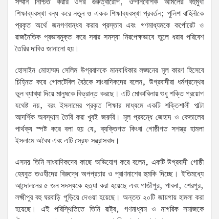
সম্মান নিশ্চিত করার ওপর গুরুত্বারোপ, ঔপনিবেশিক আমলের বহুমুখী
শিক্ষাব্যবস্থা বন্ধ করে নতুন ও একক শিক্ষাব্যবস্থা প্রবর্তন; পুলিশ বাহিনীকে
প্রকৃত অর্থে জনগণবান্ধব করার প্রস্তাব এবং গণমাধ্যমকে কর্পোরেট ও
রাজনৈতিক প্রভাবমুক্ত করে সবার সমস্যা নিরপেক্ষভাবে তুলে ধরার পরিবেশ
তৈরির দাবিও জানানো হয়।
হোসাইন মোহাম্মদ সেলিম উগ্রবাদকে মানবাধিকার লঙ্ঘনের মূল কারণ হিসেবে
চিহ্নিত করে গোলটেবিল বৈঠকে সাংবাদিকদের বলেন, উগ্রবাদীরা ধর্মগ্রন্থের
ভুল ব্যাখ্যা দিয়ে মানুষকে বিভ্রান্ত করছে। এটি মোকাবিলায় শুধু শক্তি প্রয়োগ
যথেষ্ট নয়, বরং ইসলামের প্রকৃত শিক্ষার মাধ্যমে একটি শক্তিশালী পাল্টা
আদর্শিক অবস্থান তৈরি করা খুবই জরুরি। মূল প্রবন্ধে জেহাদ ও কেতালের
পার্থক্য স্পষ্ট করে বলা হয় যে, ব্যক্তিগত কিংবা গোষ্ঠীগত সশস্ত্র হামলা
ইসলামে অবৈধ এবং এটি স্রেফ সন্ত্রাসবাদ।
এসময় তিনি সাংবাদিকদের কাছে অভিযোগ করে বলেন, একটি উগ্রবাদী গোষ্ঠী
হেযবুত তওহীদের বিরুদ্ধে অপপ্রচার ও প্রাণনাশের হুমকি দিচ্ছে। ইতিমধ্যে
আন্দোলনের ৫ জন সদস্যকে হত্যা করা হয়েছে এবং গাজীপুর, পাবনা, শেরপুর,
লক্ষ্মীপুর বহু ঘরবাড়ি পুড়িয়ে দেওয়া হয়েছে। অন্তত ২০টি জায়গায় হামলা করা
হয়েছে। এই পরিস্থিতিতে তিনি রাষ্ট্র, গণমাধ্যম ও নাগরিক সমাজকে