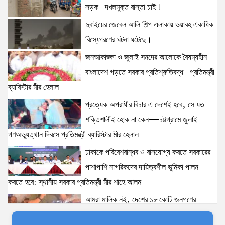
সড়ক- দখলমুক্ত রাস্তা চাই!
প্রতিমন্ত্রী, জনপ্রশাসন প্রতিমন্ত্রীসহ বগুড়ার সংসদ সদস্যরা’
14 views
|
posted on August 2, 2026
দুবাইয়ের জেবেল আলি শিল্প এলাকায় ভয়াবহ একাধিক
বিস্ফোরণের ঘটনা ঘটেছে।
স্বরাষ্ট্রমন্ত্রীর সঙ্গে অস্ট্রেলিয়ার নাগরিকত্ব, কাস্টম ও
জনআকাঙ্ক্ষা ও জুলাই সনদের আলোকে বৈষম্যহীন
বহুসংস্কৃতি বিষয়ক সহকারী মন্ত্রীর সাক্ষাৎ
বাংলাদেশ গড়তে সরকার প্রতিশ্রুতিবদ্ধ- প্রতিমন্ত্রী
14 views
|
posted on August 3, 2026
ব্যারিস্টার মীর হেলাল
প্রত্যেক অপরাধীর বিচার এ দেশেই হবে, সে যত
দুবাইয়ের জেবেল আলি শিল্প এলাকায় ভয়াবহ একাধিক
বিস্ফোরণের ঘটনা ঘটেছে।
শক্তিশালীই হোক না কেন—চট্টগ্রামে জুলাই
13 views
|
posted on August 5, 2026
গণঅভ্যুত্থান দিবসে প্রতিমন্ত্রী ব্যারিস্টার মীর হেলাল
ঢাকাকে পরিবেশবান্ধব ও বাসযোগ্য করতে সরকারের
আইনশৃঙ্খলা পরিস্থিতি সম্পূর্ণ নিয়ন্ত্রণে রয়েছে: স্বরাষ্ট্রমন্ত্রী
পাশাপাশি নাগরিকদের দায়িত্বশীল ভূমিকা পালন
11 views
|
posted on August 3, 2026
করতে হবে: স্থানীয় সরকার প্রতিমন্ত্রী মীর শাহে আলম
আমরা মালিক নই, দেশের ১৮ কোটি জনগণের
যৌতুক ও মাদকমুক্ত সমাজ গঠনে নিজের পরিবার থেকেই
সেবক: ভূমি প্রতিমন্ত্রী ব্যারিস্টার মীর হেলাল