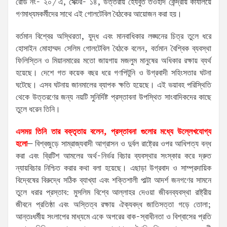
রোড নং- ২০/এ, সেক্টর- ১৪, উত্তরায় হেযবুত তওহীদ কেন্দ্রীয় কার্যালয়ে
গণমাধ্যমকর্মীদের সাথে এই গোলটেবিল বৈঠকের আয়োজন করা হয়।
বর্তমান বিশ্বের অস্থিরতা, যুদ্ধ এবং মানবাধিকার লঙ্ঘনের চিত্র তুলে ধরে
হোসাইন মোহাম্মদ সেলিম গোলটেবিল বৈঠকে বলেন, বর্তমান বৈশ্বিক ব্যবস্থা
ফিলিস্তিন ও মিয়ানমারের মতো জায়গায় মজলুম মানুষের অধিকার রক্ষায় ব্যর্থ
হয়েছে। দেশে গত কয়েক বছর ধরে গণপিটুনি ও উগ্রবাদী সহিংসতার ঘটনা
ঘটেছে। এসব ঘটনায় জানমালের ব্যাপক ক্ষতি হয়েছে। এই ভয়াবহ পরিস্থিতি
থেকে উত্তরণের জন্য নয়টি সুনির্দিষ্ট প্রস্তাবনা উপস্থিত সাংবাদিকদের কাছে
তুলে ধরেন তিনি।
এসময় তিনি তার বক্তৃতায় বলেন, প্রস্তাবনা গুলোর মধ্যে উল্লেখযোগ্য
হলো
– বিশ্বজুড়ে সাম্রাজ্যবাদী আগ্রাসন ও দুর্বল রাষ্ট্রের ওপর আধিপত্য বন্ধ
করা এবং ব্রিটিশ আমলের অর্থ-নির্ভর বিচার ব্যবস্থার সংস্কার করে দ্রুত
ন্যায়বিচার নিশ্চিত করার কথা বলা হয়েছে। এছাড়া উগ্রবাদ ও সাম্প্রদায়িক
বিদ্বেষের বিরুদ্ধে সঠিক ব্যাখ্যা এবং শক্তিশালী পাল্টা আদর্শ জনগণের সামনে
তুলে ধরার প্রস্তাব: মুসলিম বিশ্বে আল্লাহর দেওয়া জীবনব্যবস্থা রাষ্ট্রীয়
জীবনে প্রতিষ্ঠা এবং অস্তিত্ব রক্ষায় ঐক্যবদ্ধ জাতিসত্তা গড়ে তোলা;
আন্তঃধর্মীয় সংলাপের মাধ্যমে একে অপরের বাক-স্বাধীনতা ও বিশ্বাসের প্রতি