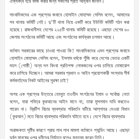
ঐক্যবদ্ধ হয়ে কাজ করার জন্য সকলের প্রতি আহ্বান জানান।
সাংবাদিকদের এক প্রশ্নের জবাবে হোসাইন মোহাম্মদ সেলিম বলেন, আমাদের
সব থানায় কমিটি নেই। দু’টি থানা নিয়ে একটি করে ইউনিট কমিটি গঠন করা
হয়েছে। রাজধানীসহ দেশের ২২৫টি থানায় কমিটি রয়েছে। এছাড়া দেশের ৬০
জেলায় সংগঠনের কমিটি আছে এবং সংগঠনের কার্যক্রম চলমান আছে।
বর্তমান সরকারের কাছে চাওয়া পাওয়া কি? সাংবাদিকদের এমন প্রশ্নের জবাবে
হোসাইন মোহাম্মদ সেলিম বলেন, ইসলাম ধর্মকে পুঁজি করে দেশের ভেতর একটি
মহল (গোষ্ঠী) অন্য দল কিংবা প্রতিপক্ষ লোকজনের ওপর চালিয়ে দোষারোপ
করে চাপিয়ে দিচ্ছেন। আমরা সরকার প্রধান ও আইন প্রয়োগকারী সংস্থার শীর্ষ
কর্মকর্তাদের নিকট আইনের সুরক্ষা চাই?
অপর এক প্রশ্নের উত্তরে হেযবুত তওহীদ সংগঠনের ইমাম ও সর্বোচ্চ নেতা
বলেন, যারা পবিত্র কুরআনের আইন মানে না; তারা মুসলমান দাবি করতেও
পারেন না। ব্রিটিশ বিচার ব্যবস্থার পরিবর্তন ঘটিয়ে আল্লাহর দেওয়া বিধান
(কুরআন) মতে বিচার ব্যবস্থার পরিবর্তন ঘটাতে হবে। দেশে বিচার ব্যবস্থার
অরাজকতা সৃষ্টির কারণে প্রায় লাখ লাখ মামলা বর্তমানে প্যান্ডিং আছে। এছাড়া
দুর্বল মানুষের ওপর ধনীদের নির্যাতন বলেও মন্তব্য করেন তিনি।