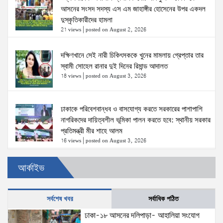
আসনের সংসদ সদস্য এস এম জাহাঙ্গীর হোসেনের উপর একদল
দুস্কৃতিকারীদের হামলা
21 views
|
posted on August 2, 2026
দক্ষিণখানে সেই নারী চিকিৎসককে খুনের মামলায় গ্রেপ্তার তার
স্বামী সোহেল রানার দুই দিনের রিমান্ড আদালত
18 views
|
posted on August 3, 2026
ঢাকাকে পরিবেশবান্ধব ও বাসযোগ্য করতে সরকারের পাশাপাশি
নাগরিকদের দায়িত্বশীল ভূমিকা পালন করতে হবে: স্থানীয় সরকার
প্রতিমন্ত্রী মীর শাহে আলম
16 views
|
posted on August 3, 2026
আর্কাইভ
ঢাকা-১৮ আসনের দলিপাড়া- আহালিয়া সংযোগ সড়ক-
দখলমুক্ত রাস্তা চাই!
15 views
|
posted on August 6, 2026
সর্বশেষ খবর
সর্বাধিক পঠিত
ঢাকা-১৮ আসনের দলিপাড়া- আহালিয়া সংযোগ
‘তরুণদের উৎসাহ দিলেন যুব ও ক্রীড়া প্রতিমন্ত্রী, এলজিআরডি