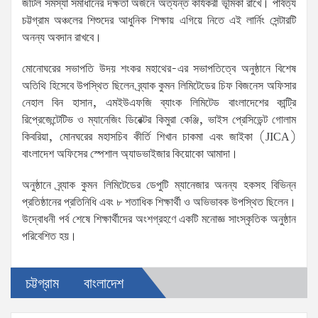
জটিল সমস্যা সমাধানের দক্ষতা অর্জনে অত্যন্ত কার্যকরী ভূমিকা রাখে। পার্বত্য
চট্টগ্রাম অঞ্চলের শিশুদের আধুনিক শিক্ষায় এগিয়ে নিতে এই লার্নিং সেন্টারটি
অনন্য অবদান রাখবে।
মোনোঘরের সভাপতি উদয় শংকর মহাথের-এর সভাপতিত্বে অনুষ্ঠানে বিশেষ
অতিথি হিসেবে উপস্থিত ছিলেন ব্র্যাক কুমন লিমিটেডের চিফ বিজনেস অফিসার
নেহাল বিন হাসান, এমইউএফজি ব্যাংক লিমিটেড বাংলাদেশের কান্ট্রি
রিপ্রেজেন্টেটিভ ও ম্যানেজিং ডিরেক্টর কিমুরা কেঞ্জি, ভাইস প্রেসিডেন্ট গোলাম
কিবরিয়া, মোনঘরের মহাসচিব কীর্তি শিখান চাকমা এবং জাইকা (JICA)
বাংলাদেশ অফিসের স্পেশাল অ্যাডভাইজার কিয়োকো আমাদা।
অনুষ্ঠানে ব্র্যাক কুমন লিমিটেডের ডেপুটি ম্যানেজার অনন্য হকসহ বিভিন্ন
প্রতিষ্ঠানের প্রতিনিধি এবং ৮ শতাধিক শিক্ষার্থী ও অভিভাবক উপস্থিত ছিলেন।
উদ্বোধনী পর্ব শেষে শিক্ষার্থীদের অংশগ্রহণে একটি মনোজ্ঞ সাংস্কৃতিক অনুষ্ঠান
পরিবেশিত হয়।
চট্টগ্রাম
বাংলাদেশ