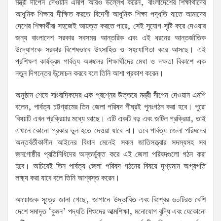
মন্ত্রী দীপেন দেওয়ান এমপি আরও উল্লেখ করেন, বাংলাদেশের শিক্ষার্থীদের
আধুনিক শিক্ষায় দীক্ষিত করতে বিদেশী আধুনিক শিক্ষা পদ্ধতি যাতে আমাদের
দেশের শিক্ষার্থীরা সহজেই আয়ত্ত করতে পারে, সেই সুযোগ সৃষ্টি করে দেওয়ার
জন্য বাংলাদেশ সরকার সবসময় আন্তরিক এবং এই ধরনের আন্তর্জাতিক
উদ্যোগকে সরকার বিশেষভাবে উৎসাহিত ও সহযোগিতা করে আসছে। এই
প্রশিক্ষণ কার্যক্রম পার্বত্য অঞ্চলের শিক্ষার্থীদের মেধা ও দক্ষতা বিকাশে এক
নতুন দিগন্তের উন্মোচন করবে বলে তিনি আশা প্রকাশ করেন।
অনুষ্ঠান শেষে সাংবাদিকদের এক প্রশ্নের উত্তরে মন্ত্রী দীপেন দেওয়ান এমপি
বলেন, পার্বত্য চট্টগ্রামের তিন জেলা পরিষদ শীঘ্রই পুনঃগঠন করা হবে। পুরো
বিষয়টি এখন প্রক্রিয়ার মধ্যে আছে। এটি একটি বড় এবং জটিল প্রক্রিয়া, তাই
এখানে কোনো প্রকার ভুল হতে দেওয়া যাবে না। তবে পার্বত্য জেলা পরিষদের
অন্তর্বর্তীকালীন আইনের বিধান মেনেই সকল জাতিসত্ত্বার সদস্যসহ সব
জনগোষ্ঠীর প্রতিনিধিদের অন্তর্ভুক্ত করে এই জেলা পরিষদগুলো গঠন করা
হবে। অচিরেই তিন পার্বত্য জেলা পরিষদ গঠনের বিষয়ে দৃশ্যমান অগ্রগতি
লক্ষ্য করা যাবে বলে তিনি আশ্বস্ত করেন।
আয়োজক সূত্রে জানা গেছে, জাপানে উদ্ভাবিত এবং বিশ্বের ৬০টিরও বেশি
দেশে সমাদৃত ‘কুমন’ পদ্ধতি শিশুদের আত্মশিক্ষা, মনোযোগ বৃদ্ধি এবং যেকোনো