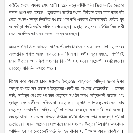
কমিটির মেয়াদ এখনও শেষ হয়নি। তবে নতুন কমিটি গঠন নিয়ে দলটির ভেতরে
নানান গুঞ্জন শুরু হয়েছে। ত্রয়োদশ জাতীয় সংসদ নির্বাচনে ঢাকা মহানগরের দুই
নেতা সংসদ-সদস্য নির্বাচিত হওয়ার পাশাপাশি একজন টেকনোক্রেট কোটায় যুব
ও ক্রীড়া প্রতিমন্ত্রীর দায়িত্ব পেয়েছেন। এছাড়া মহানগর কমিটির তিন নারী
নেতা সংরক্ষিত আসনের সংসদ-সদস্য হয়েছেন।
এমন পরিস্থিতিতে আসন্ন সিটি কর্পোরেশন নির্বাচন সামনে রেখে ঢাকা মহানগরের
সাংগঠনিক শক্তি আরও বাড়াতে চায় বিএনপি। দলীয় সূত্র বলছে, শিগগিরই
ঢাকা উত্তর ও দক্ষিণ মহানগর বিএনপি সহ দলের সহযোগী সংগঠনগুলোর
নেতৃত্বে পরিবর্তন আসতে পারে।
বিশেষ করে এবারও ঢাকা মহানগর উত্তরের আহ্বায়ক আমিনুল হকের উপর
আস্থা রাখতে চান মহানগর উত্তরের একটি বড় অংশের নেতাকর্মীরা । তাদের
দাবি, দায়িত্ব নেওয়ার পর তার নেতৃত্বে সংগঠন আরও শক্তিশালী হয়েছে এবং
তৃণমূল নেতাকর্মীদের সক্রিয়তা বেড়েছে। জুলাই গণ-অভ্যুত্থানেও তার
নেতৃত্বে নেতাকর্মীরা সক্রিয় ভূমিকা পালন করেছেন বলে দাবি করা হচ্ছে।
এছাড়া থানা, ওয়ার্ড ও বিভিন্ন ইউনিট কমিটি গঠনেও তিনি গুরুত্বপূর্ণ ভূমিকা
রেখেছেন। সকল আন্দোলন সংগ্রামে ঢাকা মহানগর উত্তর বিএনপির আহ্বায়ক
আমিনুল হক এর নেতৃত্বেই মাঠে ছিল ২৬ থানার ৭১ টি ওয়ার্ড এর নেতাকর্মীরা ।