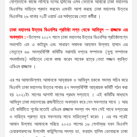
যোগ্যতাকে কাজে লাগিয়ে দলের দুর্দিনের এসব নেতাকে আবারো ঢাকা মহানগর
বিএনপির দায়িত্ব প্রদান করবেন এমনটা আশা করছে ঢাকা মহানগর উত্তর
বিএনপির ২৬ থানার ৭১টি ওয়ার্ড এর সর্বস্তরের নেতা কর্মীরা ।
ঢাকা মহানগর উত্তর বিএনপির প্রতিষ্ঠা লগ্ন থেকে আমিনুল – রাজ্জাক এর
অবস্থান :-
উল্লেখ ২০১৭ সালে ঢাকা মহানগর উত্তর বিএনপির প্রতিষ্ঠালগ্নে
সভাপতি এম এ কাইয়ুম এবং সাধারণ সমাদক আহসান উল্লাহ হাসান এর
নেতৃত্বে ৬৬ সদস্যবিশিষ্ট কমিটির সরাসরি দপ্তর সম্পাদক {যুগ্ম সম্পাদক
পদমর্যাদায়} দায়িত্বে থেকে কাজ করেন সাবেক ছাত্র নেতা সজ্জন ব্যক্তি
এবিএম রাজ্জাক ।
এর পর আমানউল্লাহ আমানকে আহ্বায়ক ও আমিনুল হককে সদস্য সচিব করে
বিএনপি ঢাকা মহানগর উত্তর শাখার ৪৭ সদস্যবিশিষ্ট আহ্বায়ক কমিটি গঠন করা
হয় ২০২১ইং সালের আগস্ট মাসের প্রথম সপ্তাহে । এই কমিটির মাধ্যমে
আমিনুল ঢাকা মহানগরের রাজনীতিতে অবস্থান করে নেন সফলতার সাথে । আর
এই কমিটিতে পূর্বের মতোই এবিএম রাজ্জাক সদস্য পদ পান সেই সাথে দপ্তরের
ও দায়িত্ব প্রাপ্ত হয়ে সফলতার সাথে দায়িত্বপূর্ণ করেন । এর পর পরেই
আমান উল্লাহ আমানকে সরিয়ে ২০২৩ সালের ১৬ সেপ্টম্বর যখন বিএনপি
চেয়ারপারসনের উপদেষ্টা কাউন্সিলের সদস্য ডা. ফরহাদ হালিম ডোনারকে ঢাকা