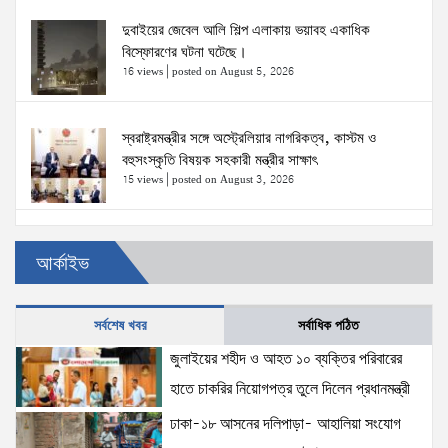
দুবাইয়ের জেবেল আলি শিল্প এলাকায় ভয়াবহ একাধিক
বিস্ফোরণের ঘটনা ঘটেছে।
16 views
|
posted on August 5, 2026
স্বরাষ্ট্রমন্ত্রীর সঙ্গে অস্ট্রেলিয়ার নাগরিকত্ব, কাস্টম ও
বহুসংস্কৃতি বিষয়ক সহকারী মন্ত্রীর সাক্ষাৎ
15 views
|
posted on August 3, 2026
ঢাকা-১৮ আসনের দলিপাড়া- আহালিয়া সংযোগ সড়ক-
আর্কাইভ
দখলমুক্ত রাস্তা চাই!
15 views
|
posted on August 6, 2026
সর্বশেষ খবর
সর্বাধিক পঠিত
জুলাইয়ের শহীদ ও আহত ১০ ব্যক্তির পরিবারের হাতে চাকরির
জুলাইয়ের শহীদ ও আহত ১০ ব্যক্তির পরিবারের
নিয়োগপত্র তুলে দিলেন প্রধানমন্ত্রী
হাতে চাকরির নিয়োগপত্র তুলে দিলেন প্রধানমন্ত্রী
15 views
|
posted on August 8, 2026
ঢাকা-১৮ আসনের দলিপাড়া- আহালিয়া সংযোগ