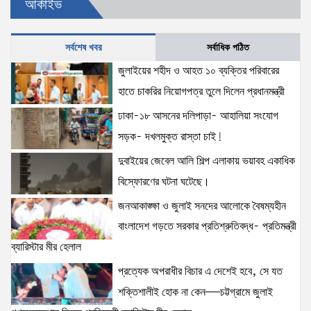
আর্কাইভ
দখলমুক্ত রাস্তা চাই!
15 views
|
posted on August 6, 2026
সর্বশেষ খবর
সর্বাধিক পঠিত
জুলাইয়ের শহীদ ও আহত ১০ ব্যক্তির পরিবারের হাতে চাকরির
জুলাইয়ের শহীদ ও আহত ১০ ব্যক্তির পরিবারের
নিয়োগপত্র তুলে দিলেন প্রধানমন্ত্রী
হাতে চাকরির নিয়োগপত্র তুলে দিলেন প্রধানমন্ত্রী
14 views
|
posted on August 8, 2026
ঢাকা-১৮ আসনের দলিপাড়া- আহালিয়া সংযোগ
সড়ক- দখলমুক্ত রাস্তা চাই!
আইনশৃঙ্খলা পরিস্থিতি সম্পূর্ণ নিয়ন্ত্রণে রয়েছে: স্বরাষ্ট্রমন্ত্রী
12 views
|
posted on August 3, 2026
দুবাইয়ের জেবেল আলি শিল্প এলাকায় ভয়াবহ একাধিক
বিস্ফোরণের ঘটনা ঘটেছে।
জনআকাঙ্ক্ষা ও জুলাই সনদের আলোকে বৈষম্যহীন
অহেতুক প্রকল্প নয়, পাহাড়িদের জীবনমান উন্নয়নে
বাংলাদেশ গড়তে সরকার প্রতিশ্রুতিবদ্ধ- প্রতিমন্ত্রী
বাস্তবভিত্তিক কার্যকর উদ্যোগ নেয়ার আহ্বান পার্বত্য
ব্যারিস্টার মীর হেলাল
প্রতিমন্ত্রীর
8 views
|
posted on August 3, 2026
প্রত্যেক অপরাধীর বিচার এ দেশেই হবে, সে যত
শক্তিশালীই হোক না কেন—চট্টগ্রামে জুলাই
আমরা মালিক নই, দেশের ১৮ কোটি জনগণের সেবক: ভূমি