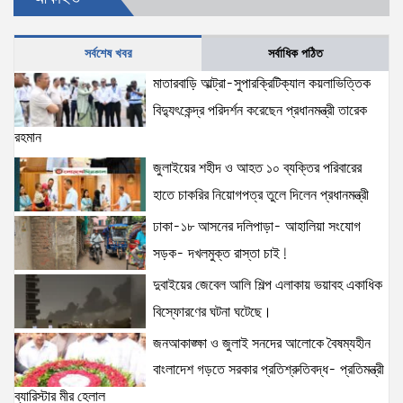
ব্যারিস্টার মীর হেলাল
6 views
|
posted on August 5, 2026
সর্বশেষ খবর
সর্বাধিক পঠিত
জনআকাঙ্ক্ষা ও জুলাই সনদের আলোকে বৈষম্যহীন বাংলাদেশ
মাতারবাড়ি আল্ট্রা-সুপারক্রিটিক্যাল কয়লাভিত্তিক
গড়তে সরকার প্রতিশ্রুতিবদ্ধ- প্রতিমন্ত্রী ব্যারিস্টার মীর হেলাল
বিদ্যুৎকেন্দ্র পরিদর্শন করেছেন প্রধানমন্ত্রী তারেক
6 views
|
posted on August 5, 2026
রহমান
জুলাইয়ের শহীদ ও আহত ১০ ব্যক্তির পরিবারের
হাতে চাকরির নিয়োগপত্র তুলে দিলেন প্রধানমন্ত্রী
ঢাকা-১৮ আসনের দলিপাড়া- আহালিয়া সংযোগ
সড়ক- দখলমুক্ত রাস্তা চাই!
দুবাইয়ের জেবেল আলি শিল্প এলাকায় ভয়াবহ একাধিক
বিস্ফোরণের ঘটনা ঘটেছে।
জনআকাঙ্ক্ষা ও জুলাই সনদের আলোকে বৈষম্যহীন
বাংলাদেশ গড়তে সরকার প্রতিশ্রুতিবদ্ধ- প্রতিমন্ত্রী
ব্যারিস্টার মীর হেলাল