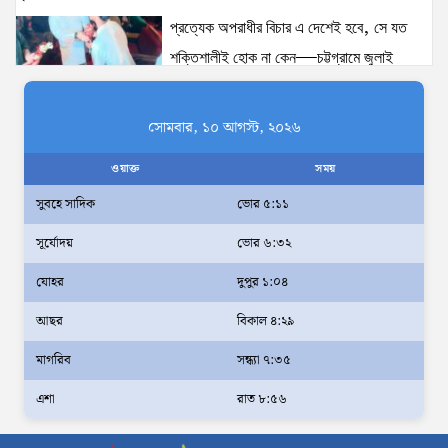
প্রত্যেক অপরাধীর বিচার এ দেশেই হবে, সে যত
শক্তিশালীই হোক না কেন—চট্টগ্রামে জুলাই
গণঅভ্যুত্থান দিবসে প্রতিমন্ত্রী ব্যারিস্টার মীর হেলাল
ঢাকাকে পরিবেশবান্ধব ও বাসযোগ্য করতে সরকারের
সোমবার, ১০ আগস্ট, ২০২৬
পাশাপাশি নাগরিকদের দায়িত্বশীল ভূমিকা পালন
ওয়াক্ত
সময়
করতে হবে: স্থানীয় সরকার প্রতিমন্ত্রী মীর শাহে আলম
সুবহে সাদিক
ভোর ৫:১১
আমরা মালিক নই, দেশের ১৮ কোটি জনগণের
সূর্যোদয়
ভোর ৬:৩২
সেবক: ভূমি প্রতিমন্ত্রী ব্যারিস্টার মীর হেলাল
অহেতুক প্রকল্প নয়, পাহাড়িদের জীবনমান উন্নয়নে
যোহর
দুপুর ১:০৪
বাস্তবভিত্তিক কার্যকর উদ্যোগ নেয়ার আহ্বান
আছর
বিকাল ৪:২৯
পার্বত্য প্রতিমন্ত্রীর
মাগরিব
সন্ধ্যা ৭:৩৫
দক্ষিণখানে সেই নারী চিকিৎসককে খুনের মামলায়
এশা
রাত ৮:৫৬
গ্রেপ্তার তার স্বামী সোহেল রানার দুই দিনের রিমান্ড
আদালত