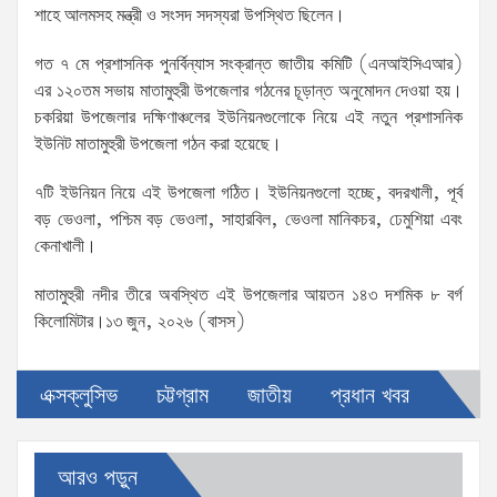
শাহে আলমসহ মন্ত্রী ও সংসদ সদস্যরা উপস্থিত ছিলেন।
গত ৭ মে প্রশাসনিক পুনর্বিন্যাস সংক্রান্ত জাতীয় কমিটি (এনআইসিএআর)
এর ১২০তম সভায় মাতামুহুরী উপজেলার গঠনের চূড়ান্ত অনুমোদন দেওয়া হয়।
চকরিয়া উপজেলার দক্ষিণাঞ্চলের ইউনিয়নগুলোকে নিয়ে এই নতুন প্রশাসনিক
ইউনিট মাতামুহুরী উপজেলা গঠন করা হয়েছে।
৭টি ইউনিয়ন নিয়ে এই উপজেলা গঠিত। ইউনিয়নগুলো হচ্ছে, বদরখালী, পূর্ব
বড় ভেওলা, পশ্চিম বড় ভেওলা, সাহারবিল, ভেওলা মানিকচর, ঢেমুশিয়া এবং
কেনাখালী।
মাতামুহুরী নদীর তীরে অবস্থিত এই উপজেলার আয়তন ১৪৩ দশমিক ৮ বর্গ
কিলোমিটার।১৩ জুন, ২০২৬ (বাসস)
এক্সক্লুসিভ
চট্টগ্রাম
জাতীয়
প্রধান খবর
আরও পড়ুন