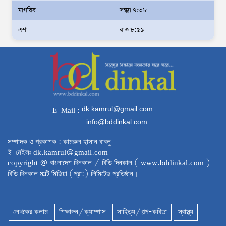
স্বরাষ্ট্রমন্ত্রী
মাগরিব
সন্ধ্যা ৭:৩৮
স্বরাষ্ট্রমন্ত্রীর সঙ্গে অস্ট্রেলিয়ার নাগরিকত্ব, কাস্টম
এশা
রাত ৮:৫৯
ও বহুসংস্কৃতি বিষয়ক সহকারী মন্ত্রীর সাক্ষাৎ
‘তরুণদের উৎসাহ দিলেন যুব ও ক্রীড়া প্রতিমন্ত্রী,
এলজিআরডি প্রতিমন্ত্রী, জনপ্রশাসন প্রতিমন্ত্রীসহ
বগুড়ার সংসদ সদস্যরা’
৬,০০০ (ছয় হাজার) পিস ইয়াবা ট্যাবলেট , নগদ
dk.kamrul@gmail.com
E-Mail :
টাকা সহ জন মাদক ব্যবসায়ীকে গ্রেফতার করেছে
info@bddinkal.com
র‌্যাব কুষ্টিয়া
সম্পাদক ও প্রকাশক : কামরুল হাসান বাবলু
উত্তরখানে ডিএনসিসি প্রশাসক মো. শফিকুল ও
ই-মেইলঃ dk.kamrul@gmail.com
ঢাকা-১৮ আসনের সংসদ সদস্য এস এম জাহাঙ্গীর
copyright @ বাংলাদেশ দিনকাল / বিডি দিনকাল ( www.bddinkal.com )
বিডি দিনকাল মাল্টি মিডিয়া (প্রা:) লিমিটেড প্রতিষ্ঠান।
হোসেনের উপর একদল দুস্কৃতিকারীদের হামলা
যৌতুক ও মাদকমুক্ত সমাজ গঠনে নিজের পরিবার
থেকেই পরিবর্তনের সূচনা করতে হবে: ভূমি ও পার্বত্য
লেখকের কলাম
শিক্ষাঙ্গন/ক্যাম্পাস
সাহিত্য/গল্প-কবিতা
স্বাস্থ্য
চট্টগ্রাম প্রতিমন্ত্রী