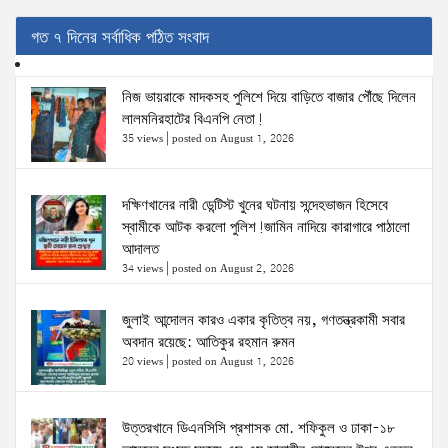
গত ৭ দিনের সর্বাধিক পঠিত সংবাদ
নিজ ভায়রাকে মাদকসহ পুলিশে দিয়ে বাড়িতে বাজার পৌঁছে দিলেন
লালমনিরহাটের বিএনপি নেতা!
35 views
|
posted on August 1, 2026
দক্ষিণখানের নারী ডেন্টিস্ট খুনের ঘটনায় সন্দেহভাজন হিসেবে
স্বামীকে আটক করলো পুলিশ!জামিন নাদিয়ে কারাগারে পাঠালো
আদালত
34 views
|
posted on August 2, 2026
জুলাই আন্দোলন কারও একার কৃতিত্ব নয়, গণতন্ত্রকামী সবার
অবদান রয়েছে: আতিকুর রহমান রুমন
20 views
|
posted on August 1, 2026
উত্তরখানে ডিএনসিসি প্রশাসক মো. শফিকুল ও ঢাকা-১৮