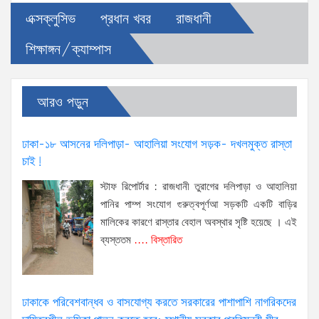
এক্সক্লুসিভ
প্রধান খবর
রাজধানী
শিক্ষাঙ্গন/ক্যাম্পাস
আরও পড়ুন
ঢাকা-১৮ আসনের দলিপাড়া- আহালিয়া সংযোগ সড়ক- দখলমুক্ত রাস্তা
চাই!
স্টাফ রিপোর্টার : রাজধানী তুরাগের দলিপাড়া ও আহালিয়া
পানির পাম্প সংযোগ গুরুত্বপূর্ণআ সড়কটি একটি বাড়ির
মালিকের কারণে রাস্তার বেহাল অবস্থার সৃষ্টি হয়েছে । এই
ব্যস্ততম
.... বিস্তারিত
ঢাকাকে পরিবেশবান্ধব ও বাসযোগ্য করতে সরকারের পাশাপাশি নাগরিকদের