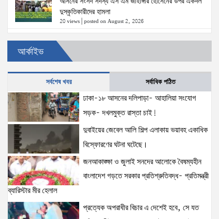
আসনের সংসদ সদস্য এস এম জাহাঙ্গীর হোসেনের উপর একদল
দুস্কৃতিকারীদের হামলা
20 views
|
posted on August 2, 2026
৫ আগস্টের স্মরণসভা সফল করতে প্রস্তুতি সভা অনুষ্ঠিত
আর্কাইভ
18 views
|
posted on August 1, 2026
সর্বশেষ খবর
সর্বাধিক পঠিত
ঢাকা-১৮ আসনের দলিপাড়া- আহালিয়া সংযোগ
দক্ষিণখানে সেই নারী চিকিৎসককে খুনের মামলায় গ্রেপ্তার তার
স্বামী সোহেল রানার দুই দিনের রিমান্ড আদালত
সড়ক- দখলমুক্ত রাস্তা চাই!
16 views
|
posted on August 3, 2026
দুবাইয়ের জেবেল আলি শিল্প এলাকায় ভয়াবহ একাধিক
বিস্ফোরণের ঘটনা ঘটেছে।
প্রধানমন্ত্রীর সঙ্গে মার্কিন বিশেষ দূতের বৈঠক: তারেক রহমানের
জনআকাঙ্ক্ষা ও জুলাই সনদের আলোকে বৈষম্যহীন
নেতৃত্ব ও বাংলাদেশের স্থিতিশীলতায় দৃঢ় আত্মবিশ্বাস
যুক্তরাষ্ট্রের: মাহ্দী আমিন
বাংলাদেশ গড়তে সরকার প্রতিশ্রুতিবদ্ধ- প্রতিমন্ত্রী
15 views
|
posted on August 1, 2026
ব্যারিস্টার মীর হেলাল
প্রত্যেক অপরাধীর বিচার এ দেশেই হবে, সে যত
ঢাকাকে পরিবেশবান্ধব ও বাসযোগ্য করতে সরকারের পাশাপাশি