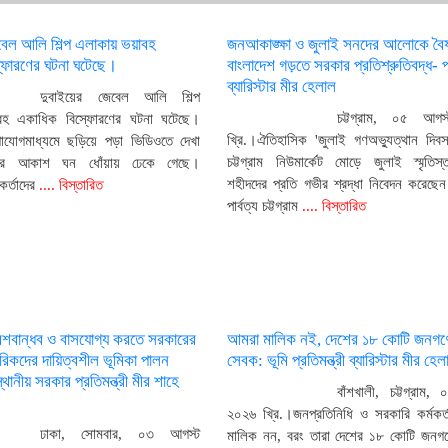
বেল আলি শিল্প এলাকায় ভয়াবহ
জনআকাঙ্ক্ষা ও জুলাই সনদের আলোকে বৈ
্ফোরণের ঘটনা ঘটেছে।
বাংলাদেশ গড়তে সরকার প্রতিশ্রুতিবদ্ধ- প্র
ব্যারিস্টার মীর হেলাল
দুবাইয়ের জেবেল আলি শিল্প
চট্টগ্রাম, ০৫ আগ
বহ একাধিক বিস্ফোরণের ঘটনা ঘটেছে।
খ্রি.।ঐতিহাসিক 'জুলাই গণঅভ্যুত্থান দিবস
াযোগমাধ্যমে ছড়িয়ে পড়া ভিডিওতে দেখা
চট্টগ্রাম নিউমার্কেট মোড়ে জুলাই স্মৃতিস্
ির আকাশ ঘন ধোঁয়ায় ঢেকে গেছে।
শহীদদের প্রতি গভীর শ্রদ্ধা নিবেদন করেছেন
কর্তাদের
.... বিস্তারিত
পার্বত্য চট্টগ্রাম
.... বিস্তারিত
েশবান্ধব ও বাসযোগ্য করতে সরকারের
আমরা মালিক নই, দেশের ১৮ কোটি জনগণ
গরিকদের দায়িত্বশীল ভূমিকা পালন
সেবক: ভূমি প্রতিমন্ত্রী ব্যারিস্টার মীর হেল
থানীয় সরকার প্রতিমন্ত্রী মীর শাহে
বাঁশখালী, চট্টগ্রাম,
২০২৬ খ্রি.।জনপ্রতিনিধি ও সরকারি কর্মকর্ত
ঢাকা, সোমবার, ০৩ আগস্ট
মালিক নন, বরং তারা দেশের ১৮ কোটি জনগণ