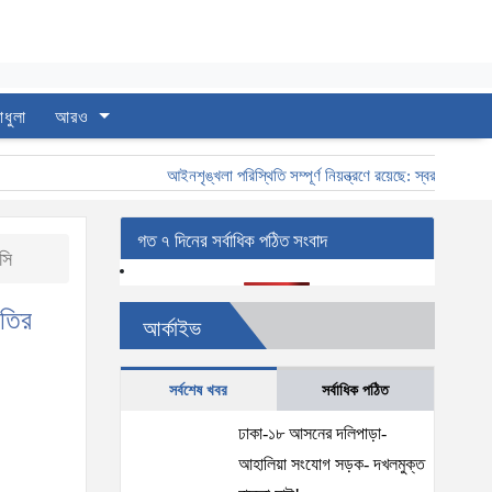
াধুলা
আরও
আইনশৃঙ্খলা পরিস্থিতি সম্পূর্ণ নিয়ন্ত্রণে রয়েছে: স্বরাষ্ট্রমন্ত্রী
গত ৭ দিনের সর্বাধিক পঠিত সংবাদ
সি
াতির
আর্কাইভ
সর্বশেষ খবর
সর্বাধিক পঠিত
ঢাকা-১৮ আসনের দলিপাড়া-
আহালিয়া সংযোগ সড়ক- দখলমুক্ত