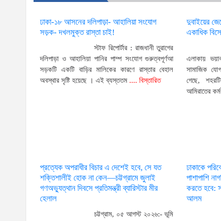
ঢাকা-১৮ আসনের দলিপাড়া- আহালিয়া সংযোগ
দুবাইয়ের জে
সড়ক- দখলমুক্ত রাস্তা চাই!
একাধিক বিস
স্টাফ রিপোর্টার : রাজধানী তুরাগের
দলিপাড়া ও আহালিয়া পানির পাম্প সংযোগ গুরুত্বপূর্ণআ
এলাকায় ভয়া
সড়কটি একটি বাড়ির মালিকের কারণে রাস্তার বেহাল
সামাজিক যোগ
অবস্থার সৃষ্টি হয়েছে । এই ব্যস্ততম
.... বিস্তারিত
গেছে, শহরট
আমিরাতের কর্ম
প্রত্যেক অপরাধীর বিচার এ দেশেই হবে, সে যত
ঢাকাকে পরিব
শক্তিশালীই হোক না কেন—চট্টগ্রামে জুলাই
পাশাপাশি না
গণঅভ্যুত্থান দিবসে প্রতিমন্ত্রী ব্যারিস্টার মীর
করতে হবে: স্
হেলাল
আলম
চট্টগ্রাম, ০৫ আগস্ট ২০২৬:- ভূমি