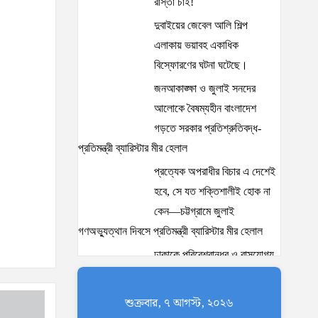
রাস্তা চাই!
দুবাইয়ের জেবেল আলি শিল্প
এলাকায় ভয়াবহ একাধিক
বিস্ফোরণের ঘটনা ঘটেছে।
জনআকাঙ্ক্ষা ও জুলাই সনদের
আলোকে বৈষম্যহীন বাংলাদেশ
গড়তে সরকার প্রতিশ্রুতিবদ্ধ-
প্রতিমন্ত্রী ব্যারিস্টার মীর হেলাল
প্রত্যেক অপরাধীর বিচার এ দেশেই
হবে, সে যত শক্তিশালীই হোক না
কেন—চট্টগ্রামে জুলাই
গণঅভ্যুত্থান দিবসে প্রতিমন্ত্রী ব্যারিস্টার মীর হেলাল
ঢাকাকে পরিবেশবান্ধব ও বাসযোগ্য
করতে সরকারের পাশাপাশি
নাগরিকদের দায়িত্বশীল ভূমিকা
শুক্রবার, ৭ আগস্ট, ২০২৬
পালন করতে হবে: স্থানীয় সরকার প্রতিমন্ত্রী মীর শাহে