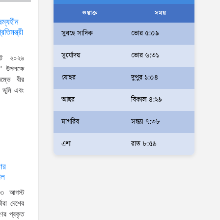
আলম
ওয়াক্ত
সময়
ষম্যহীন
আমরা মালিক নই, দেশের ১৮ কোটি
তিমন্ত্রী
সুবহে সাদিক
ভোর ৫:০৯
জনগণের সেবক: ভূমি প্রতিমন্ত্রী
সূর্যোদয়
ভোর ৬:৩১
ব্যারিস্টার মীর হেলাল
স্ট ২০২৬
' উপলক্ষে
অহেতুক প্রকল্প নয়, পাহাড়িদের
যোহর
দুপুর ১:০৪
তম্ভে বীর
জীবনমান উন্নয়নে বাস্তবভিত্তিক
 ভূমি এবং
আছর
বিকাল ৪:২৯
কার্যকর উদ্যোগ নেয়ার আহ্বান
পার্বত্য প্রতিমন্ত্রীর
মাগরিব
সন্ধ্যা ৭:৩৮
দক্ষিণখানে সেই নারী চিকিৎসককে
খুনের মামলায় গ্রেপ্তার তার স্বামী
এশা
রাত ৮:৫৯
সোহেল রানার দুই দিনের রিমান্ড
ের
আদালত
াল
আইনশৃঙ্খলা পরিস্থিতি সম্পূর্ণ
 ০৩ আগস্ট
নিয়ন্ত্রণে রয়েছে: স্বরাষ্ট্রমন্ত্রী
ারা দেশের
ের প্রকৃত