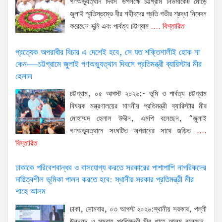
গণঅভ্যুত্থান দিবস' উপলক্ষে চট্টগ্রাম নিউমার্কেট মোড়ে
জুলাই স্মৃতিস্তম্ভে বীর শহীদদের প্রতি গভীর শ্রদ্ধা নিবেদন
করেছেন ভূমি এবং পার্বত্য চট্টগ্রাম
.... বিস্তারিত
প্রত্যেক অপরাধীর বিচার এ দেশেই হবে, সে যত শক্তিশালীই হোক না
কেন—চট্টগ্রামে জুলাই গণঅভ্যুত্থান দিবসে প্রতিমন্ত্রী ব্যারিস্টার মীর
হেলাল
চট্টগ্রাম, ০৫ আগস্ট ২০২৬:- ভূমি ও পার্বত্য চট্টগ্রাম
বিষয়ক মন্ত্রণালয়ের মাননীয় প্রতিমন্ত্রী ব্যারিস্টার মীর
মোহাম্মদ হেলাল উদ্দীন, এমপি বলেছেন, “জুলাই
গণঅভ্যুত্থানে সংঘটিত অপরাধের সাথে জড়িত
....
বিস্তারিত
ঢাকাকে পরিবেশবান্ধব ও বাসযোগ্য করতে সরকারের পাশাপাশি নাগরিকদের
দায়িত্বশীল ভূমিকা পালন করতে হবে: স্থানীয় সরকার প্রতিমন্ত্রী মীর
শাহে আলম
ঢাকা, সোমবার, ০৩ আগস্ট ২০২৬:স্থানীয় সরকার, পল্লী
উন্নয়ন ও সমবায় প্রতিমন্ত্রী মীর শাহে আলম বলেছেন,