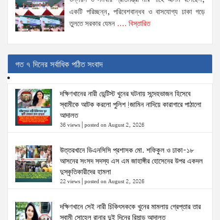
একটি পরিচ্ছন্ন, পরিবেশবান্ধব ও বাসযোগ্য ঢাকা গড়ে
তুলতে সরকার যেমন
.... বিস্তারিত
গত ৭ দিনের সর্বাধিক পঠিত সংবাদ
দক্ষিণখানের নারী ডেন্টিস্ট খুনের ঘটনায় সন্দেহভাজন হিসেবে
স্বামীকে আটক করলো পুলিশ!জামিন নাদিয়ে কারাগারে পাঠালো
আদালত
36 views
|
posted on August 2, 2026
উত্তরখানে ডিএনসিসি প্রশাসক মো. শফিকুল ও ঢাকা-১৮
আসনের সংসদ সদস্য এস এম জাহাঙ্গীর হোসেনের উপর একদল
দুস্কৃতিকারীদের হামলা
22 views
|
posted on August 2, 2026
দক্ষিণখানে সেই নারী চিকিৎসককে খুনের মামলায় গ্রেপ্তার তার
স্বামী সোহেল রানার দুই দিনের রিমান্ড আদালত