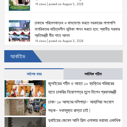
18 views
|
posted on August 3, 2026
ঢাকাকে পরিবেশবান্ধব ও বাসযোগ্য করতে সরকারের পাশাপাশি
নাগরিকদের দায়িত্বশীল ভূমিকা পালন করতে হবে: স্থানীয় সরকার
প্রতিমন্ত্রী মীর শাহে আলম
16 views
|
posted on August 3, 2026
আর্কাইভ
স্বরাষ্ট্রমন্ত্রীর সঙ্গে অস্ট্রেলিয়ার নাগরিকত্ব, কাস্টম ও
বহুসংস্কৃতি বিষয়ক সহকারী মন্ত্রীর সাক্ষাৎ
15 views
|
posted on August 3, 2026
সর্বশেষ খবর
সর্বাধিক পঠিত
জুলাইয়ের শহীদ ও আহত ১০ ব্যক্তির পরিবারের
দুবাইয়ের জেবেল আলি শিল্প এলাকায় ভয়াবহ একাধিক
হাতে চাকরির নিয়োগপত্র তুলে দিলেন প্রধানমন্ত্রী
বিস্ফোরণের ঘটনা ঘটেছে।
15 views
|
posted on August 5, 2026
ঢাকা-১৮ আসনের দলিপাড়া- আহালিয়া সংযোগ
সড়ক- দখলমুক্ত রাস্তা চাই!
ঢাকা-১৮ আসনের দলিপাড়া- আহালিয়া সংযোগ সড়ক-
দুবাইয়ের জেবেল আলি শিল্প এলাকায় ভয়াবহ একাধিক
দখলমুক্ত রাস্তা চাই!