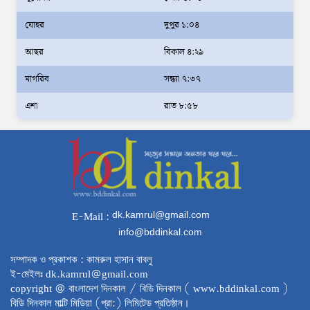
পার্বত্য প্রতিমন্ত্রীর
দক্ষিণখানে সেই নারী চিকিৎসককে খুনের মামলায়
যোহর
দুপুর ১:০৪
গ্রেপ্তার তার স্বামী সোহেল রানার দুই দিনের রিমান্ড
আছর
বিকাল ৪:২৯
আদালত
মাগরিব
সন্ধ্যা ৭:৩৭
আইনশৃঙ্খলা পরিস্থিতি সম্পূর্ণ নিয়ন্ত্রণে রয়েছে:
এশা
রাত ৮:৫৮
স্বরাষ্ট্রমন্ত্রী
স্বরাষ্ট্রমন্ত্রীর সঙ্গে অস্ট্রেলিয়ার নাগরিকত্ব, কাস্টম
ও বহুসংস্কৃতি বিষয়ক সহকারী মন্ত্রীর সাক্ষাৎ
‘তরুণদের উৎসাহ দিলেন যুব ও ক্রীড়া প্রতিমন্ত্রী,
এলজিআরডি প্রতিমন্ত্রী, জনপ্রশাসন প্রতিমন্ত্রীসহ
dk.kamrul@gmail.com
E-Mail :
বগুড়ার সংসদ সদস্যরা’
info@bddinkal.com
৬,০০০ (ছয় হাজার) পিস ইয়াবা ট্যাবলেট , নগদ
সম্পাদক ও প্রকাশক : কামরুল হাসান বাবলু
টাকা সহ জন মাদক ব্যবসায়ীকে গ্রেফতার করেছে
ই-মেইলঃ dk.kamrul@gmail.com
র‌্যাব কুষ্টিয়া
copyright @ বাংলাদেশ দিনকাল / বিডি দিনকাল ( www.bddinkal.com )
বিডি দিনকাল মাল্টি মিডিয়া (প্রা:) লিমিটেড প্রতিষ্ঠান।