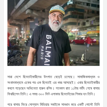
সারা দেশে ছিনতাইকারীদের উৎপাত বেড়েই চলেছে। সামাজিকমাধ্যম ও
সংবাদমাধ্যমে একের পর এক ছিনতাই এর খবর আসছেই। এবার ছিনতাইকারীর
কবলে পড়েছেন অভিনেতা হারুন রশিদ। গতকাল রাত ১১টায় শুটিং শেষে বাসায়
ফিরছিলেন তিনি। এ সময় ৩০০ ফিট এলাকায় ছিনতাইয়ের শিকার হন তিনি।
পরে বাসায় ফিরে সোশ্যাল মিডিয়ায় সবাইকে সাবধান করে একটি পোস্টে তিনি