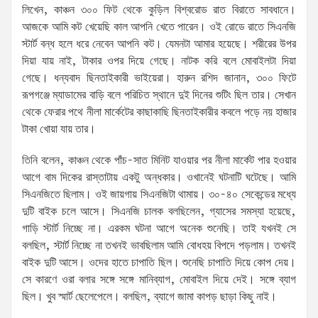
লিখেন, কাঞ্চন ৩০০ ফিট থেকে কুড়িল বিশ্বরোড রাত বিরাতে সাবধানে।
আজকে আমি কট খেয়েছি কাল আপনি খেতে পারেন। ওই রোডে রাতে সিএনজি
স্টার্ট বন্ধ হলে ধরে নেবেন আপনি কট। যেমনটা আমার হয়েছে। শরীরের উপর
দিয়া যায় নাই, টাকার ওপর দিয়ে গেছে। নাটক করি বলে মোবাইলটা দিয়া
গেছে। ধন্যবাদ ছিনতাইকারী ভাইয়েরা। হারুন রশিদ জানান, ৩০০ ফিটে
রূপগঞ্জে ম্যাডামের বাড়ি বলে পরিচিত স্থানে দুই দিনের শুটিং ছিল তার। সেখান
থেকে ফেরার পথে নীলা মার্কেটের কাছাকাছি ছিনতাইকারীর কবলে পড়ে নয় হাজার
টাকা খোয়া যায় তার।
তিনি বলেন, কাঞ্চন থেকে পাঁচ-সাত মিনিট যাওয়ার পর নীলা মার্কেট পার হওয়ার
আগে বাম দিকের রাস্তাটায় একটু অন্ধকার। ওখানেই ঘটনাটি ঘটেছে। আমি
সিএনজিতে ছিলাম। ওই জায়গায় সিএনজিটা থামায়। ৩০-৪০ সেকেন্ডের মধ্যে
দুটি বাইক চলে আসে। সিএনজি চালক বলছিলেন, গ্যাসের সমস্যা হয়েছে,
গাড়ি স্টার্ট নিচ্ছে না। এরকম ঘটনা আগে অনেক শুনেছি। তাই যখনই সে
বলছিল, স্টার্ট নিচ্ছে না তখনই ভাবছিলাম আমি বোধহয় বিপদে পড়লাম। তখনই
বাইক দুটি আসে। ওদের হাতে চাপাতি ছিল। শুনেছি চাপাতি দিয়ে কোপ দেয়।
সে কারণে ওরা বলার সঙ্গে সঙ্গে মানিব্যাগ, মোবাইল দিয়ে দেই। সঙ্গে ব্যাগ
ছিল। খুব স্মার্ট ছেলেপেলে। বলছিল, ব্যাগে জামা কাপড় ছাড়া কিছু নাই।