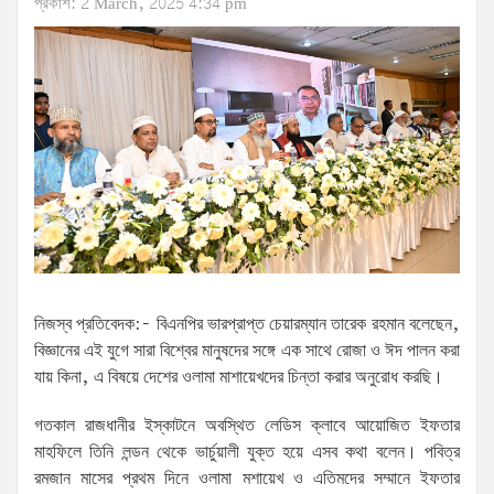
প্রকাশ: 2 March, 2025 4:34 pm
নিজস্ব প্রতিবেদক:- বিএনপির ভারপ্রাপ্ত চেয়ারম্যান তারেক রহমান বলেছেন,
বিজ্ঞানের এই যুগে সারা বিশ্বের মানুষদের সঙ্গে এক সাথে রোজা ও ঈদ পালন করা
যায় কিনা, এ বিষয়ে দেশের ওলামা মাশায়েখদের চিন্তা করার অনুরোধ করছি।
গতকাল রাজধানীর ইস্কাটনে অবস্থিত লেডিস ক্লাবে আয়োজিত ইফতার
মাহফিলে তিনি লন্ডন থেকে ভার্চুয়ালী যুক্ত হয়ে এসব কথা বলেন। পবিত্র
রমজান মাসের প্রথম দিনে ওলামা মশায়েখ ও এতিমদের সম্মানে ইফতার