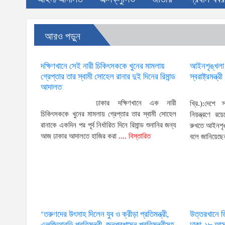
আরও পড়ুন
দক্ষিণখানে সেই নারী চিকিৎসককে খুনের মামলায়
আইনশৃঙ্খলা পর
গ্রেপ্তার তার স্বামী সোহেল রানার দুই দিনের রিমান্ড
স্বরাষ্ট্রমন্ত্রী
আদালত
ঢাকার দক্ষিণখানে এক নারী
খ্রি.):দেশে 
চিকিৎসককে খুনের মামলায় গ্রেপ্তার তার স্বামী সোহেল
নিয়ন্ত্রণে 
রানাকে একদিন পর পূর্ব নির্ধারিত দিনে রিমান্ড শুনানির জন্য
রুখতে আইনশৃঙ্
আজ ঢাকার আদালতে হাজির করা
.... বিস্তারিত
বলে জানিয়েছে
‘তরুণদের উৎসাহ দিলেন যুব ও ক্রীড়া প্রতিমন্ত্রী,
উত্তরখানে 
এলজিআরডি প্রতিমন্ত্রী, জনপ্রশাসন প্রতিমন্ত্রীসহ
ঢাকা-১৮ আসন