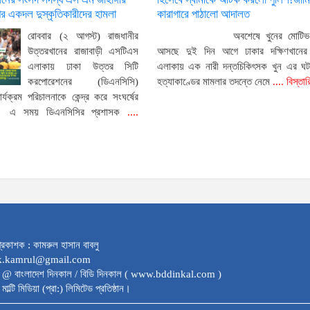
 একদল দুস্কৃতিকারীদের হামলা
কারাগারে পাঠালো আদালত
রোববার (২ আগস্ট) রাজধানীর
অবশেষে খুনের মোটিভ
উত্তরখানের রাজাবাড়ী এসটিএস
আসছে দুই দিন আগে ঢাকার দক্ষিণখানের ফ
এলাকায় ঢাকা উত্তর সিটি
এলাকায় এক নারী দন্তচিকিৎসক খুন এর ঘ
করপোরেশনের (ডিএনসিসি)
হত্যাকাণ্ডের মামলার তদন্তে নেমে
.... বিস্তা
ার্যক্রম পরিচালনাকে কেন্দ্র করে সংঘর্ষের
। এ সময় ডিএনসিসির প্রশাসক
....
্রকাশক : কামরুল হাসান বাবলু
dk.kamrul@gmail.com
 @ বাংলাদেশ দিনকাল / বিডি দিনকাল ( www.bddinkal.com )
মাল্টি মিডিয়া (প্রা:) লিমিটেড প্রতিষ্ঠান।