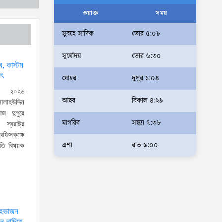
আলম
ওয়াক্ত
সময়
আমরা মালিক নই, দেশের ১৮ কোটি
সুবহে সাদিক
ভোর ৫:০৮
জনগণের সেবক: ভূমি প্রতিমন্ত্রী
সূর্যোদয়
ভোর ৬:৩০
ব্যারিস্টার মীর হেলাল
্ব, কাস্টম
অহেতুক প্রকল্প নয়, পাহাড়িদের
াৎ
যোহর
দুপুর ১:০৪
জীবনমান উন্নয়নে বাস্তবভিত্তিক
, ২০২৬
আছর
বিকাল ৪:২৯
কার্যকর উদ্যোগ নেয়ার আহ্বান
 সালাহউদ্দিন
জ দুপুরে
পার্বত্য প্রতিমন্ত্রীর
মাগরিব
সন্ধ্যা ৭:৩৮
্বরাষ্ট্র
দক্ষিণখানে সেই নারী চিকিৎসককে
ফিসকক্ষে
খুনের মামলায় গ্রেপ্তার তার স্বামী
এশা
রাত ৯:০০
ৃতি বিষয়ক
সোহেল রানার দুই দিনের রিমান্ড
আদালত
আইনশৃঙ্খলা পরিস্থিতি সম্পূর্ণ
নিয়ন্ত্রণে রয়েছে: স্বরাষ্ট্রমন্ত্রী
্দেহভাজন
ন নাদিয়ে