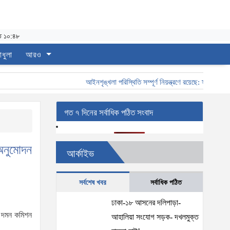
ত ১০:৪৮
াধুলা
আরও
আইনশৃঙ্খলা পরিস্থিতি সম্পূর্ণ নিয়ন্ত্রণে রয়েছে: স্বরাষ্ট্রমন্ত্রী
গত ৭ দিনের সর্বাধিক পঠিত সংবাদ
 অনুমোদন
আর্কাইভ
সর্বশেষ খবর
সর্বাধিক পঠিত
ঢাকা-১৮ আসনের দলিপাড়া-
তি দমন কমিশন
আহালিয়া সংযোগ সড়ক- দখলমুক্ত