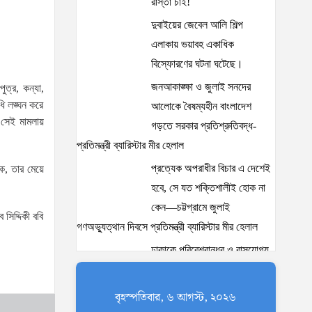
রাস্তা চাই!
দুবাইয়ের জেবেল আলি শিল্প
এলাকায় ভয়াবহ একাধিক
বিস্ফোরণের ঘটনা ঘটেছে।
জনআকাঙ্ক্ষা ও জুলাই সনদের
ুত্র, কন্যা,
ধি লঙ্ঘন করে
আলোকে বৈষম্যহীন বাংলাদেশ
। সেই মামলায়
গড়তে সরকার প্রতিশ্রুতিবদ্ধ-
প্রতিমন্ত্রী ব্যারিস্টার মীর হেলাল
প্রত্যেক অপরাধীর বিচার এ দেশেই
িক, তার মেয়ে
হবে, সে যত শক্তিশালীই হোক না
কেন—চট্টগ্রামে জুলাই
সিদ্দিকী ববি
গণঅভ্যুত্থান দিবসে প্রতিমন্ত্রী ব্যারিস্টার মীর হেলাল
ঢাকাকে পরিবেশবান্ধব ও বাসযোগ্য
করতে সরকারের পাশাপাশি
নাগরিকদের দায়িত্বশীল ভূমিকা
বৃহস্পতিবার, ৬ আগস্ট, ২০২৬
পালন করতে হবে: স্থানীয় সরকার প্রতিমন্ত্রী মীর শাহে