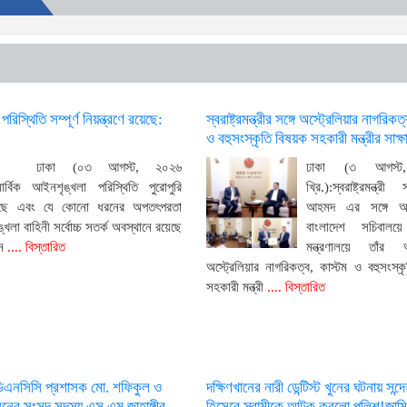
িস্থিতি সম্পূর্ণ নিয়ন্ত্রণে রয়েছে:
স্বরাষ্ট্রমন্ত্রীর সঙ্গে অস্ট্রেলিয়ার নাগরিকত
ও বহুসংস্কৃতি বিষয়ক সহকারী মন্ত্রীর সাক্ষ
ঢাকা (০৩ আগস্ট, ২০২৬
ঢাকা (৩ আগস্ট
সার্বিক আইনশৃঙ্খলা পরিস্থিতি পুরোপুরি
খ্রি.):স্বরাষ্ট্রমন্ত্রী
রয়েছে এবং যে কোনো ধরনের অপতৎপরতা
আহমদ এর সঙ্গে আ
খলা বাহিনী সর্বোচ্চ সতর্ক অবস্থানে রয়েছে
বাংলাদেশ সচিবালয়ে স
ন
.... বিস্তারিত
মন্ত্রণালয়ে তাঁর অ
অস্ট্রেলিয়ার নাগরিকত্ব, কাস্টম ও বহুসংস্ক
সহকারী মন্ত্রী
.... বিস্তারিত
ডিএনসিসি প্রশাসক মো. শফিকুল ও
দক্ষিণখানের নারী ডেন্টিস্ট খুনের ঘটনায় সন
ের সংসদ সদস্য এস এম জাহাঙ্গীর
হিসেবে স্বামীকে আটক করলো পুলিশ!জামি