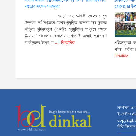
বগুড়ার সংসদ সদস্যরা’
হোসেনের উপর
বগুড়া, ০২ আগস্ট ২০২৬ : যুব
উন্নয়ন অধিদপ্তরের ‘তথ্যপ্রযুক্তি জ্ঞানসম্পন্ন যুবদের
কৃত্রিম বুদ্ধিমত্তা (এআই) প্রযুক্তির মাধ্যমে দক্ষতা
উন্নয়ন’ প্রকল্পের আওতায় দেশব্যাপী এআই প্রশিক্ষণ
কার্যক্রমের উদ্বোধন
.... বিস্তারিত
পরিচ্ছন্নতা ক
ঘটনা ঘটেছে
বিস্তারিত
সম্পাদক ও প
ই-মেইলঃ 
copyright
বিডি দিনকাল 