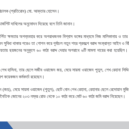
পরিচালক (প্রতিরোধ) মো. আক্তার হোসেন।
চার্জশিট দাখিলের অনুমোদন দিয়েছে বলে তিনি জানান।
র্পিত ক্ষমতার অপব্যবহার করে অপরাধজনক বিশ্বাস ভঙ্গের মাধ্যমে নিজ মালিকানায় ও তার প
 সুবিধা থাকার পরেও তা গোপন করে পূর্বাচল নতুন শহর প্রকল্পে বরাদ্দ সংক্রান্ত আইন ও বি
দের সহায়তায় ছয়জনের অনুকূলে ৬০ কাঠা বরাদ্দ দেয়ার অপরাধে ৬টি মামলা দায়ের করা হয়েছিল
রী শেখ হাসিনা, তার ছেলে সজীব ওয়াজেদ জয়, মেয়ে সায়মা ওয়াজেদ পুতুল, শেখ রেহানা সিদ্দ
বেশ কয়েকজন কর্মকর্তা রয়েছেন।
জয়), মেয়ে সায়মা ওয়াজেদ (পুতুল), ছোট বোন শেখ রেহানা, রেহানার ছেলে রেদোয়ান মুজিব 
র কূটনৈতিক জোনের ২০৩ নম্বর রোড থেকে ১০ কাঠা করে মোট ৬০ কাঠা জমি বরাদ্দ নিয়েছেন।