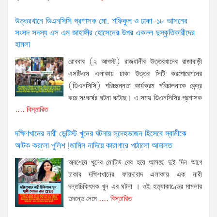
উত্তরখানে ডিএনসিসি প্রশাসক মো. শফিকুল ও ঢাকা-১৮ আসনের
সংসদ সদস্য এস এম জাহাঙ্গীর হোসেনের উপর একদল দুস্কৃতিকারীদের
হামলা
রোববার (২ আগস্ট) রাজধানীর উত্তরখানের রাজাবাড়ী
এসটিএস এলাকায় ঢাকা উত্তর সিটি করপোরেশনের
(ডিএনসিসি) পরিচ্ছন্নতা কার্যক্রম পরিচালনাকে কেন্দ্র
করে সংঘর্ষের ঘটনা ঘটেছে। এ সময় ডিএনসিসির প্রশাসক
.... বিস্তারিত
দক্ষিণখানের নারী ডেন্টিস্ট খুনের ঘটনায় সন্দেহভাজন হিসেবে স্বামীকে
আটক করলো পুলিশ!জামিন নাদিয়ে কারাগারে পাঠালো আদালত
অবশেষে খুনের মোটিভ বের হয়ে আসছে দুই দিন আগে
ঢাকার দক্ষিণখানের ফায়দাবাদ এলাকায় এক নারী
দন্তচিকিৎসক খুন এর ঘটনা । ওই হত্যাকাণ্ডের মামলার
তদন্তে নেমে
.... বিস্তারিত