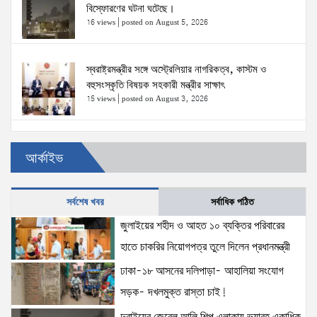
বিস্ফোরণের ঘটনা ঘটেছে।
16 views
|
posted on August 5, 2026
স্বরাষ্ট্রমন্ত্রীর সঙ্গে অস্ট্রেলিয়ার নাগরিকত্ব, কাস্টম ও
বহুসংস্কৃতি বিষয়ক সহকারী মন্ত্রীর সাক্ষাৎ
15 views
|
posted on August 3, 2026
ঢাকা-১৮ আসনের দলিপাড়া- আহালিয়া সংযোগ সড়ক-
আর্কাইভ
দখলমুক্ত রাস্তা চাই!
15 views
|
posted on August 6, 2026
সর্বশেষ খবর
সর্বাধিক পঠিত
জুলাইয়ের শহীদ ও আহত ১০ ব্যক্তির পরিবারের হাতে চাকরির
জুলাইয়ের শহীদ ও আহত ১০ ব্যক্তির পরিবারের
নিয়োগপত্র তুলে দিলেন প্রধানমন্ত্রী
হাতে চাকরির নিয়োগপত্র তুলে দিলেন প্রধানমন্ত্রী
15 views
|
posted on August 8, 2026
ঢাকা-১৮ আসনের দলিপাড়া- আহালিয়া সংযোগ
সড়ক- দখলমুক্ত রাস্তা চাই!
আইনশৃঙ্খলা পরিস্থিতি সম্পূর্ণ নিয়ন্ত্রণে রয়েছে: স্বরাষ্ট্রমন্ত্রী
12 views
|
posted on August 3, 2026