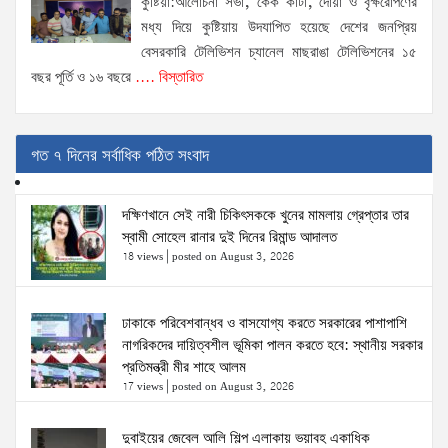
কুষ্টিয়া:আলোচনা সভা, কেক কাটা, দোয়া ও বৃক্ষরোপণের
মধ্য দিয়ে কুষ্টিয়ায় উদযাপিত হয়েছে দেশের জনপ্রিয়
বেসরকারি টেলিভিশন চ্যানেল মাছরাঙা টেলিভিশনের ১৫
বছর পূর্তি ও ১৬ বছরে
.... বিস্তারিত
গত ৭ দিনের সর্বাধিক পঠিত সংবাদ
দক্ষিণখানে সেই নারী চিকিৎসককে খুনের মামলায় গ্রেপ্তার তার
স্বামী সোহেল রানার দুই দিনের রিমান্ড আদালত
18 views
|
posted on August 3, 2026
ঢাকাকে পরিবেশবান্ধব ও বাসযোগ্য করতে সরকারের পাশাপাশি
নাগরিকদের দায়িত্বশীল ভূমিকা পালন করতে হবে: স্থানীয় সরকার
প্রতিমন্ত্রী মীর শাহে আলম
17 views
|
posted on August 3, 2026
দুবাইয়ের জেবেল আলি শিল্প এলাকায় ভয়াবহ একাধিক