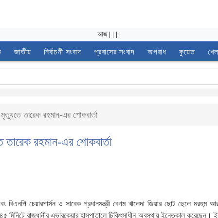
আজ
|
|
|
|
ভ
জাতীয়
নির্বাচনী সংবাদ
প্রবাসের সংবাদ
অপরাধ
কুয়েত
খেল
ৃত্যুতে তারেক রহমান-এর শোকবার্তা
তে তারেক রহমান-এর শোকবার্তা
বং বিএনপি চেয়ারপার্সন ও সাবেক প্রধানমন্ত্রী বেগম খালেদা জিয়ার ছোট ছেলে মরহুম 
৫ মিনিটে রাজধানীর এভারকেয়ার হাসপাতালে চিকিৎসাধীন অবস্থায় ইন্তেকাল করেছেন। ইন্