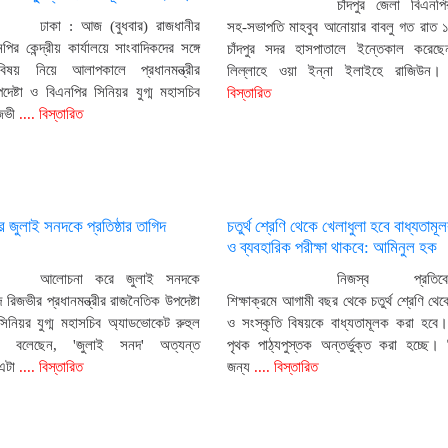
চাঁদপুর জেলা বিএনপ
ঢাকা : আজ (বুধবার) রাজধানীর
সহ-সভাপতি মাহবুব আনোয়ার বাবলু গত রাত 
পির কেন্দ্রীয় কার্যালয়ে সাংবাদিকদের সঙ্গে
চাঁদপুর সদর হাসপাতালে ইন্তেকাল করেছে
িষয় নিয়ে আলাপকালে প্রধানমন্ত্রীর
লিল্লাহে ওয়া ইন্না ইলাইহে রাজিউন।
েষ্টা ও বিএনপির সিনিয়র যুগ্ম মহাসচিব
বিস্তারিত
জভী
.... বিস্তারিত
জুলাই সনদকে প্রতিষ্ঠার তাগিদ
চতুর্থ শ্রেণি থেকে খেলাধুলা হবে বাধ্যতাম
ও ব্যবহারিক পরীক্ষা থাকবে: আমিনুল হক
আলোচনা করে জুলাই সনদকে
নিজস্ব প্রতিবেদ
িদ রিজভীর প্রধানমন্ত্রীর রাজনৈতিক উপদেষ্টা
শিক্ষাক্রমে আগামী বছর থেকে চতুর্থ শ্রেণি থেক
নিয়র যুগ্ম মহাসচিব অ্যাডভোকেট রুহুল
ও সংস্কৃতি বিষয়কে বাধ্যতামূলক করা হবে।
ী বলেছেন, 'জুলাই সনদ' অত্যন্ত
পৃথক পাঠ্যপুস্তক অন্তর্ভুক্ত করা হচ্ছে। শিক
এটা
.... বিস্তারিত
জন্য
.... বিস্তারিত