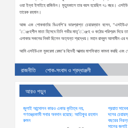
ওয়া ইন্না ইলাইহে রাজিউন। মৃত্যুকালে তার বয়স হয়েছিল ৭১ বছর। এসইউএ
তারেক রহমান।
আজ এক শোকবার্তায় বিএনপি’র ভারপ্রাপ্ত চেয়ারম্যান বলেন, “এসইউ
¯েœহশীল মাতা হিসেবে তিনি গভীর মাতৃ¯েœহ ও কঠোর পরিশ্রম দিয়ে তার 
এলাকার সকলের নিকট ছিলেন অত্যন্ত শ্রদ্ধেয়। মহান রাব্বুল আলামীন এর দর
আমি এসইউএফ মুকরেমা রেজা’র বিদেহী আত্মার মাগফিরাত কামনা করছি এবং শোকসন
রাজনীতি
শোক-সংবাদ ও শ্রদ্ধাঞ্জলী
আরও পড়ুন
জুলাই আন্দোলন কারও একার কৃতিত্ব নয়,
প্রয়াত সাবেক
গণতন্ত্রকামী সবার অবদান রয়েছে: আতিকুর রহমান
দলের চেয়ারম
রুমন
বছরের নিরন্
সালের জুলাই