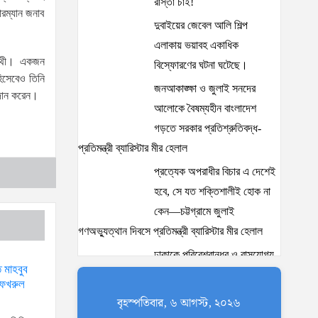
রাস্তা চাই!
ারম্যান জনাব
দুবাইয়ের জেবেল আলি শিল্প
এলাকায় ভয়াবহ একাধিক
্যাথী। একজন
বিস্ফোরণের ঘটনা ঘটেছে।
িসেবেও তিনি
জনআকাঙ্ক্ষা ও জুলাই সনদের
 দান করেন।
আলোকে বৈষম্যহীন বাংলাদেশ
গড়তে সরকার প্রতিশ্রুতিবদ্ধ-
প্রতিমন্ত্রী ব্যারিস্টার মীর হেলাল
প্রত্যেক অপরাধীর বিচার এ দেশেই
হবে, সে যত শক্তিশালীই হোক না
কেন—চট্টগ্রামে জুলাই
গণঅভ্যুত্থান দিবসে প্রতিমন্ত্রী ব্যারিস্টার মীর হেলাল
ঢাকাকে পরিবেশবান্ধব ও বাসযোগ্য
 মাহবুব
করতে সরকারের পাশাপাশি
 ফখরুল
নাগরিকদের দায়িত্বশীল ভূমিকা
বৃহস্পতিবার, ৬ আগস্ট, ২০২৬
পালন করতে হবে: স্থানীয় সরকার প্রতিমন্ত্রী মীর শাহে