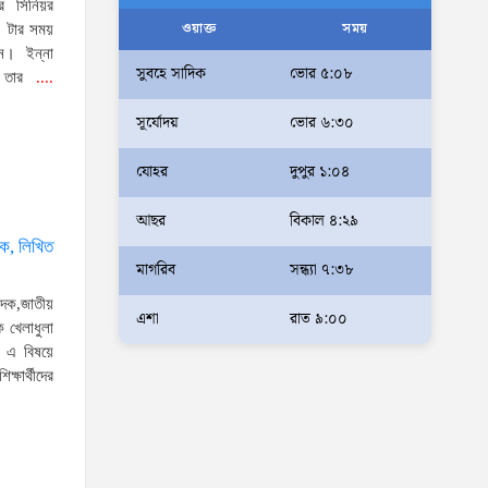
ির সিনিয়র
আলম
ওয়াক্ত
সময়
১ টার সময়
ন। ইন্না
আমরা মালিক নই, দেশের ১৮ কোটি
সুবহে সাদিক
ভোর ৫:০৮
 তার
....
জনগণের সেবক: ভূমি প্রতিমন্ত্রী
সূর্যোদয়
ভোর ৬:৩০
ব্যারিস্টার মীর হেলাল
অহেতুক প্রকল্প নয়, পাহাড়িদের
যোহর
দুপুর ১:০৪
জীবনমান উন্নয়নে বাস্তবভিত্তিক
আছর
বিকাল ৪:২৯
কার্যকর উদ্যোগ নেয়ার আহ্বান
ূলক, লিখিত
পার্বত্য প্রতিমন্ত্রীর
মাগরিব
সন্ধ্যা ৭:৩৮
দক্ষিণখানে সেই নারী চিকিৎসককে
ক,জাতীয়
খুনের মামলায় গ্রেপ্তার তার স্বামী
এশা
রাত ৯:০০
ে খেলাধুলা
সোহেল রানার দুই দিনের রিমান্ড
 এ বিষয়ে
্ষার্থীদের
আদালত
আইনশৃঙ্খলা পরিস্থিতি সম্পূর্ণ
নিয়ন্ত্রণে রয়েছে: স্বরাষ্ট্রমন্ত্রী