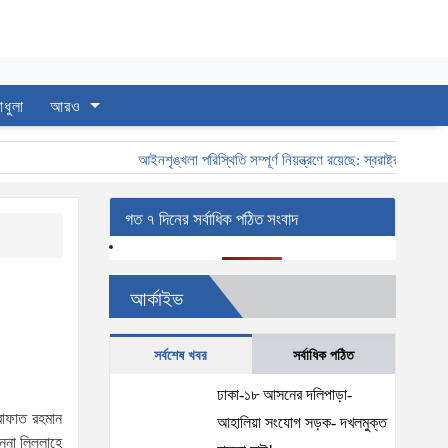
াধুলা
আরও
আইনশৃঙ্খলা পরিস্থিতি সম্পূর্ণ নিয়ন্ত্রণে রয়েছে: স্বরাষ্ট্রমন্ত্রী
স্ব
গত ৭ দিনের সর্বাধিক পঠিত সংবাদ
আর্কাইভ
সর্বশেষ খবর
সর্বাধিক পঠিত
ঢাকা-১৮ আসনের দলিপাড়া-
আরাফাত রহমান
আহালিয়া সংযোগ সড়ক- দখলমুক্ত
না লিল্লাহে