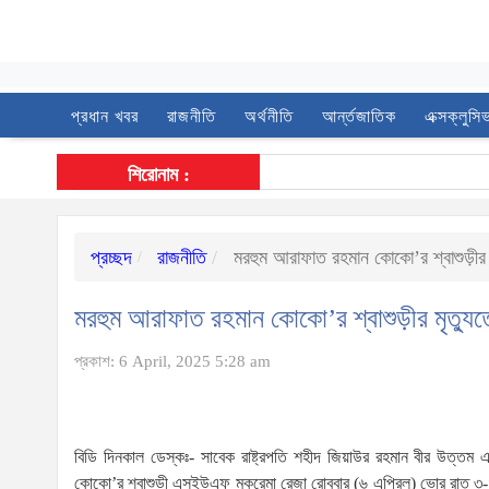
প্রধান খবর
রাজনীতি
অর্থনীতি
আর্ন্তজাতিক
এক্সক্লুসি
শিরোনাম :
প্রচ্ছদ
রাজনীতি
মরহুম আরাফাত রহমান কোকো’র শ্বাশুড়ীর ম
মরহুম আরাফাত রহমান কোকো’র শ্বাশুড়ীর মৃত্যু
প্রকাশ: 6 April, 2025 5:28 am
বিডি দিনকাল ডেস্কঃ- সাবেক রাষ্ট্রপতি শহীদ জিয়াউর রহমান বীর উত্তম এ
কোকো’র শ্বাশুড়ী এসইউএফ মুকরেমা রেজা রোববার (৬ এপ্রিল) ভোর রাত ৩-৪