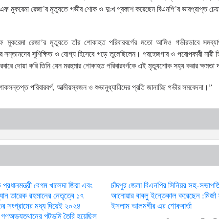
ফ মুকরেমা রেজা’র মৃত্যুতে গভীর শোক ও দুঃখ প্রকাশ করেছেন বিএনপি’র ভারপ্রাপ্ত চেয়
এফ মুকরেমা রেজা’র মৃত্যুতে তাঁর শোকাহত পরিবারবর্গের মতো আমিও গভীরভাবে সমব
সন্তানদের সুশিক্ষিত ও যোগ্য হিসেবে গড়ে তুলেছিলেন। পরহেজগার ও পরোপকারী নারী হ
বারে দোয়া করি তিনি যেন মরহুমার শোকাহত পরিবারবর্গকে এই মৃত্যুশোক সহ্য করার ক্ষমতা
্তপ্ত পরিবারবর্গ, আত্মীয়স্বজন ও শুভানুধ্যায়ীদের প্রতি জানাচ্ছি গভীর সমবেদনা।”
 প্রধানমন্ত্রী বেগম খালেদা জিয়া এবং
চাঁদপুর জেলা বিএনপির সিনিয়র সহ-সভাপতি
্যান তারেক রহমানের নেতৃত্বে ১৭
আনোয়ার বাবলু ইন্তেকাল করেছেন :মির্জা
তর সংগ্রামের মধ্য দিয়েই ২০২৪
ইসলাম আলমগীর এর শোকবার্তা
 গণঅভ্যুত্থানের পটভূমি তৈরি হয়েছিল