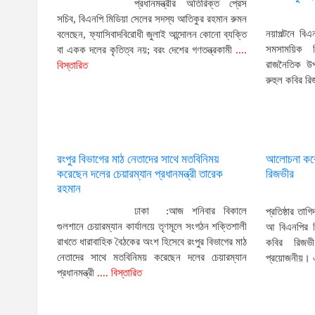
প্রধানমন্ত্রীর অতিরিক্ত প্রেস
সচিব, বিএনপি মিডিয়া সেলের সদস্য আতিকুর রহমান রুমন
নয়াপল্টনে বিএন
বলেছেন, ফ্যাসিবাদবিরোধী জুলাই আন্দোলন কোনো ব্যক্তি
সমসাময়িক ব
বা একক দলের কৃতিত্ব নয়; বরং দেশের গণতন্ত্রকামী
....
রাজনৈতিক উপদ
বিস্তারিত
রুহুল কবির রি
রংপুর বিভাগের মাঠ নেতাদের সাথে মতবিনিময়
আলোচনা করে 
করেছেন দলের চেয়ারম্যান প্রধানমন্ত্রী তারেক
রিজভীর
রহমান
ঢাকা :আজ শনিবার বিকালে
প্রতিষ্ঠার তাগ
গুলশানে চেয়ারম্যান কার্যালয়ে তৃণমূলে সংগঠন শক্তিশালী
আ বিএনপির সি
রাখতে ধারাবাহিক বৈঠকের অংশ হিসেবে রংপুর বিভাগের মাঠ
কবির রিজভ
নেতাদের সাথে মতবিনিময় করেছেন দলের চেয়ারম্যান
প্রয়োজনীয়। 
প্রধানমন্ত্রী
.... বিস্তারিত