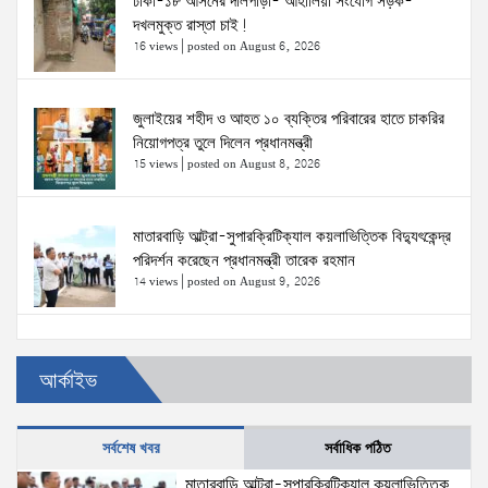
ঢাকা-১৮ আসনের দলিপাড়া- আহালিয়া সংযোগ সড়ক-
দখলমুক্ত রাস্তা চাই!
16 views
|
posted on August 6, 2026
জুলাইয়ের শহীদ ও আহত ১০ ব্যক্তির পরিবারের হাতে চাকরির
নিয়োগপত্র তুলে দিলেন প্রধানমন্ত্রী
15 views
|
posted on August 8, 2026
মাতারবাড়ি আল্ট্রা-সুপারক্রিটিক্যাল কয়লাভিত্তিক বিদ্যুৎকেন্দ্র
পরিদর্শন করেছেন প্রধানমন্ত্রী তারেক রহমান
14 views
|
posted on August 9, 2026
প্রত্যেক অপরাধীর বিচার এ দেশেই হবে, সে যত শক্তিশালীই
আর্কাইভ
হোক না কেন—চট্টগ্রামে জুলাই গণঅভ্যুত্থান দিবসে প্রতিমন্ত্রী
ব্যারিস্টার মীর হেলাল
6 views
|
posted on August 5, 2026
সর্বশেষ খবর
সর্বাধিক পঠিত
জনআকাঙ্ক্ষা ও জুলাই সনদের আলোকে বৈষম্যহীন বাংলাদেশ
মাতারবাড়ি আল্ট্রা-সুপারক্রিটিক্যাল কয়লাভিত্তিক