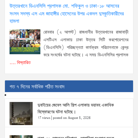
উত্তরখানে ডিএনসিসি প্রশাসক মো. শফিকুল ও ঢাকা-১৮ আসনের
সংসদ সদস্য এস এম জাহাঙ্গীর হোসেনের উপর একদল দুস্কৃতিকারীদের
হামলা
রোববার (২ আগস্ট) রাজধানীর উত্তরখানের রাজাবাড়ী
এসটিএস এলাকায় ঢাকা উত্তর সিটি করপোরেশনের
(ডিএনসিসি) পরিচ্ছন্নতা কার্যক্রম পরিচালনাকে কেন্দ্র
করে সংঘর্ষের ঘটনা ঘটেছে। এ সময় ডিএনসিসির প্রশাসক
.... বিস্তারিত
গত ৭ দিনের সর্বাধিক পঠিত সংবাদ
দুবাইয়ের জেবেল আলি শিল্প এলাকায় ভয়াবহ একাধিক
বিস্ফোরণের ঘটনা ঘটেছে।
17 views
|
posted on August 5, 2026