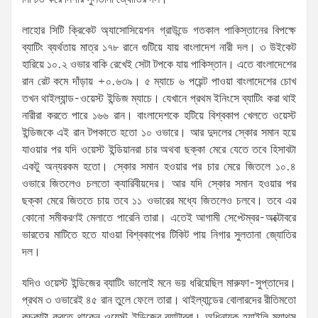
লাহোর সিটি ক্রিকেট অ্যাসোসিয়েশন গ্রাউন্ডে গতকাল পাকিস্তানের বিপক্ষে
ব্যাটিং ব্যর্থতায় মাত্র ১৭৮ রানে গুটিয়ে যায় বাংলাদেশ নারী দল। ৩ উইকেট
হারিয়ে ১০.২ ওভার বাকি রেখেই সেটা টপকে যায় পাকিস্তান। এতে বাংলাদেশের
রান রেট কমে দাঁড়ায় +০.৬৩৯। ৫ ম্যাচে ৬ পয়েন্ট পাওয়া বাংলাদেশের চোখ
তখন থাইল্যান্ড-ওয়েস্ট ইন্ডিজ ম্যাচে। যেখানে প্রথম ইনিংসে ব্যাটিং করা থাই
নারীরা করতে পারে ১৬৬ রান। বাংলাদেশকে হটিয়ে বিশ্বকাপ খেলতে ওয়েস্ট
ইন্ডিজকে এই রান টপকাতে হতো ১০ ওভারে। আর দুদলের স্কোর সমান হয়ে
যাওয়ার পর যদি ওয়েস্ট ইন্ডিয়ানরা চার অথবা ছক্কা মেরে যেতে তবে হিসাবটা
একটু অন্যরকম হতো। স্কোর সমান হওয়ার পর চার মেরে জিতলে ১০.৪
ওভারে জিতলেও চলতো ক্যারিবীয়দের। আর যদি স্কোর সমান হওয়ার পর
ছক্কা মেরে জিততে চায় তবে ১১ ওভারের মধ্যে জিতলেও চলবে। তবে এর
কোনো সমীকরণই মেলাতে পারেনি তারা। এতেই
আগামী
সেপ্টেম্বর-অক্টোবরে
ভা
রতের মাটিতে হতে যাওয়া বিশ্বকাপের টিকিট পায় নিগার সুলতানা জ্যোতির
দল।
যদিও ওয়েস্ট ইন্ডিজের ব্যাটিং ভালোই মনে ভয় ধরিয়েছিল মারুফা-সুপ্তাদের।
প্রথম ৩ ওভারেই ৪৫ রান তুলে ফেলে তারা। থাইল্যান্ডের বোলারদের রীতিমতো
কচুকাটা করতে থাকেন ওয়েস্ট ইন্ডিজের ব্যাটাররা। অধিনায়ক হ্যাইলি ম্যাথুস