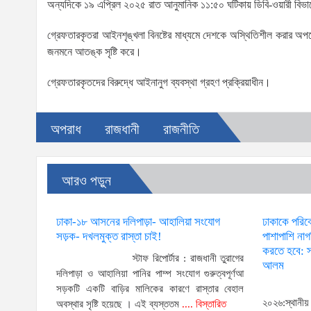
অন্যদিকে ১৯ এপ্রিল ২০২৫ রাত আনুমানিক ১১:৫০ ঘটিকায় ডিবি-ওয়ারী বিভাগে
গ্রেফতারকৃতরা আইনশৃঙ্খলা বিনষ্টের মাধ্যমে দেশকে অস্থিতিশীল করার অপচে
জনমনে আতঙ্ক সৃষ্টি করে।
গ্রেফতারকৃতদের বিরুদ্ধে আইনানুগ ব্যবস্থা গ্রহণ প্রক্রিয়াধীন।
অপরাধ
রাজধানী
রাজনীতি
আরও পড়ুন
ঢাকা-১৮ আসনের দলিপাড়া- আহালিয়া সংযোগ
ঢাকাকে পরিব
সড়ক- দখলমুক্ত রাস্তা চাই!
পাশাপাশি না
করতে হবে: স্
স্টাফ রিপোর্টার : রাজধানী তুরাগের
আলম
দলিপাড়া ও আহালিয়া পানির পাম্প সংযোগ গুরুত্বপূর্ণআ
সড়কটি একটি বাড়ির মালিকের কারণে রাস্তার বেহাল
২০২৬:স্থানী
অবস্থার সৃষ্টি হয়েছে । এই ব্যস্ততম
.... বিস্তারিত