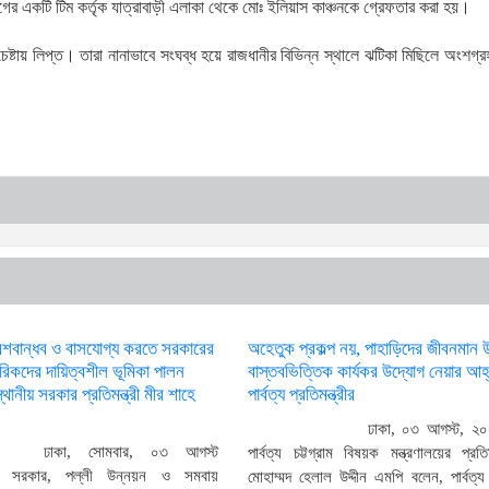
র একটি টিম কর্তৃক যাত্রাবাড়ী এলাকা থেকে মোঃ ইলিয়াস কাঞ্চনকে গ্রেফতার করা হয়।
ষ্টায় লিপ্ত। তারা নানাভাবে সংঘব্ধ হয়ে রাজধানীর বিভিন্ন স্থালে ঝটিকা মিছিলে অংশগ্র
েশবান্ধব ও বাসযোগ্য করতে সরকারের
অহেতুক প্রকল্প নয়, পাহাড়িদের জীবনমান 
গরিকদের দায়িত্বশীল ভূমিকা পালন
বাস্তবভিত্তিক কার্যকর উদ্যোগ নেয়ার আহ
থানীয় সরকার প্রতিমন্ত্রী মীর শাহে
পার্বত্য প্রতিমন্ত্রীর
ঢাকা, ০৩ আগস্ট, ২০
ঢাকা, সোমবার, ০৩ আগস্ট
পার্বত্য চট্টগ্রাম বিষয়ক মন্ত্রণালয়ের প্রতিম
য় সরকার, পল্লী উন্নয়ন ও সমবায়
মোহাম্মদ হেলাল উদ্দীন এমপি বলেন, পার্বত্য চ