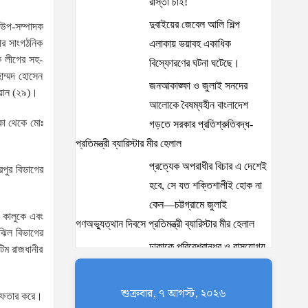
রাস্তা চাই!
দুবাইয়ের জেবেল আলি শিল্প
 উপ-সম্পাদক
ের সাংগঠনিক
এলাকায় ভয়াবহ একাধিক
ক লীগের সহ-
বিস্ফোরণের ঘটনা ঘটেছে।
াম্মদ হোসেন
জনআকাঙ্ক্ষা ও জুলাই সনদের
ওয়ান (২৯)।
আলোকে বৈষম্যহীন বাংলাদেশ
কা থেকে মোঃ
গড়তে সরকার প্রতিশ্রুতিবদ্ধ-
প্রতিমন্ত্রী ব্যারিস্টার মীর হেলাল
প্রত্যেক অপরাধীর বিচার এ দেশেই
পুর বিভাগের
হবে, সে যত শক্তিশালীই হোক না
কেন—চট্টগ্রামে জুলাই
 কালুকে এবং
গণঅভ্যুত্থান দিবসে প্রতিমন্ত্রী ব্যারিস্টার মীর হেলাল
ঝিল বিভাগের
ঢাকাকে পরিবেশবান্ধব ও বাসযোগ্য
িম রাজধানীর
করতে সরকারের পাশাপাশি
নাগরিকদের দায়িত্বশীল ভূমিকা
শুক্রবার, ৭ আগস্ট, ২০২৬
রেফতার করে।
পালন করতে হবে: স্থানীয় সরকার প্রতিমন্ত্রী মীর শাহে