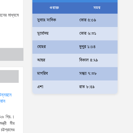
আলম
ওয়াক্ত
সময়
হনের মাধ্যমে
আমরা মালিক নই, দেশের ১৮ কোটি
সুবহে সাদিক
ভোর ৫:০৯
জনগণের সেবক: ভূমি প্রতিমন্ত্রী
সূর্যোদয়
ভোর ৬:৩১
ব্যারিস্টার মীর হেলাল
অহেতুক প্রকল্প নয়, পাহাড়িদের
যোহর
দুপুর ১:০৪
জীবনমান উন্নয়নে বাস্তবভিত্তিক
আছর
বিকাল ৪:২৯
কার্যকর উদ্যোগ নেয়ার আহ্বান
পার্বত্য প্রতিমন্ত্রীর
মাগরিব
সন্ধ্যা ৭:৩৮
দক্ষিণখানে সেই নারী চিকিৎসককে
খুনের মামলায় গ্রেপ্তার তার স্বামী
এশা
রাত ৮:৫৯
সোহেল রানার দুই দিনের রিমান্ড
উন্নয়নে
্বান
আদালত
আইনশৃঙ্খলা পরিস্থিতি সম্পূর্ণ
২৬ খ্রি.।
নিয়ন্ত্রণে রয়েছে: স্বরাষ্ট্রমন্ত্রী
ন্ত্রী মীর
ট্টগ্রামের