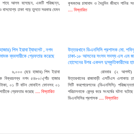
 মীর শাহে আলম বলেছেন, একটি পরিচ্ছন্ন,
কৃষকদের চাষাবাদ ও দৈনন্দিন জীবনে পানির 
 ও বাসযোগ্য ঢাকা গড়ে তুলতে সরকার যেমন
.... বিস্তারিত
াজার) পিস ইয়াবা ট্যাবলেট , নগদ
উত্তরখানে ডিএনসিসি প্রশাসক মো. শফি
মাদক ব্যবসায়ীকে গ্রেফতার করেছে
ঢাকা-১৮ আসনের সংসদ সদস্য এস এম জাহা
হোসেনের উপর একদল দুস্কৃতিকারীদের হা
৬,০০০ (ছয় হাজার) পিস ইয়াবা
রোববার (২ আগস্ট) 
দক বিক্রয়লব্ধ নগদ ৫৪৮০/-(পাঁচ হাজার
উত্তরখানের রাজাবাড়ী এসটিএস এলাকায় ঢ
টাকা, ০১ টি বাটন মোবাইল ফোনসহ ০১
সিটি করপোরেশনের (ডিএনসিসি) পরিচ্ছন্নতা 
সায়ীকে গ্রেফতার করেছে
.... বিস্তারিত
পরিচালনাকে কেন্দ্র করে সংঘর্ষের ঘটনা ঘটে
ডিএনসিসির প্রশাসক
.... বিস্তারিত