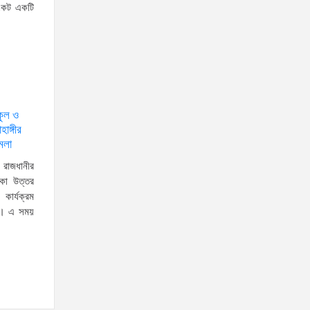
সংকট একটি
স্বরাষ্ট্রমন্ত্রীর সঙ্গে অস্ট্রেলিয়ার নাগরিকত্ব, কাস্টম ও
বহুসংস্কৃতি বিষয়ক সহকারী মন্ত্রীর সাক্ষাৎ
‘তরুণদের উৎসাহ দিলেন যুব ও
ক্রীড়া প্রতিমন্ত্রী, এলজিআরডি
কুল ও
প্রতিমন্ত্রী, জনপ্রশাসন
ঙ্গীর
প্রতিমন্ত্রীসহ বগুড়ার সংসদ সদস্যরা’
মলা
৬,০০০ (ছয় হাজার) পিস ইয়াবা
রাজধানীর
ট্যাবলেট , নগদ টাকা সহ জন মাদক
াকা উত্তর
ব্যবসায়ীকে গ্রেফতার করেছে র‌্যাব
কার্যক্রম
ছে। এ সময়
কুষ্টিয়া
উত্তরখানে ডিএনসিসি প্রশাসক
মো. শফিকুল ও ঢাকা-১৮ আসনের
সংসদ সদস্য এস এম জাহাঙ্গীর
হোসেনের উপর একদল দুস্কৃতিকারীদের হামলা