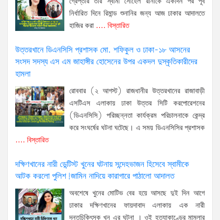
গ্রেপ্তার তার স্বামী সোহেল রানাকে একদিন পর পূর্ব
নির্ধারিত দিনে রিমান্ড শুনানির জন্য আজ ঢাকার আদালতে
হাজির করা
.... বিস্তারিত
উত্তরখানে ডিএনসিসি প্রশাসক মো. শফিকুল ও ঢাকা-১৮ আসনের
সংসদ সদস্য এস এম জাহাঙ্গীর হোসেনের উপর একদল দুস্কৃতিকারীদের
হামলা
রোববার (২ আগস্ট) রাজধানীর উত্তরখানের রাজাবাড়ী
এসটিএস এলাকায় ঢাকা উত্তর সিটি করপোরেশনের
(ডিএনসিসি) পরিচ্ছন্নতা কার্যক্রম পরিচালনাকে কেন্দ্র
করে সংঘর্ষের ঘটনা ঘটেছে। এ সময় ডিএনসিসির প্রশাসক
.... বিস্তারিত
দক্ষিণখানের নারী ডেন্টিস্ট খুনের ঘটনায় সন্দেহভাজন হিসেবে স্বামীকে
আটক করলো পুলিশ!জামিন নাদিয়ে কারাগারে পাঠালো আদালত
অবশেষে খুনের মোটিভ বের হয়ে আসছে দুই দিন আগে
ঢাকার দক্ষিণখানের ফায়দাবাদ এলাকায় এক নারী
দন্তচিকিৎসক খুন এর ঘটনা । ওই হত্যাকাণ্ডের মামলার