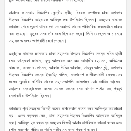
এন্ড কলেজ মাঠে তার নামাজে জানাযা সম্পন্ন হয়েছে।
নামাজে জানাজায় বিএনপির কেন্দ্রীয় ক্রীড়া বিষয়ক সম্পাদক ঢাকা মহানগর
উত্তর বিএনপির আহবায়ক আমিনুল হক উপস্থিত ছিলেন। মরহুমের নামাজে
জানাজা শেষে তুরাগ থানার ৫৪ নং ওয়ার্ডে তাদের পারিবারিক কবরস্থানে দাফন
করা হয়েছে। মৃত্যুর সময় তাঁর বয়স ছিল ৯৫ বছর। তিনি ৩ ছেলে ও ১ মেয়ে
সহ সহ অসংখ্য গুণগ্রাহী রেখে গেছেন।
এছাড়াও নামাজে জানাজায় ঢাকা মহানগর উত্তর বিএনপির সদস্য সচিব হাজী
মোঃ মোস্তফা জামান, যুগ্ম আহবায়ক এস এম জাহাঙ্গীর হোসেন, এবিএমএ
রাজ্জাক, আকতার হোসেন, আফাজ উদ্দিন আফাজ, মাহবুব আলম মন্টু, মহানগর
উত্তর বিএনপির সদস্য ইব্রাহিম খলিল, বাংলাদেশ জাতীয়তাবাদী স্বেচ্ছাসেব
দলের কেন্দ্রীয় কমিটির সাবেক সহ-সভাপতি আলহাজ্ব মোঃ জামির হোসেন,
মহানগর স্বেচ্ছাসেবক দলের সাবেক সদস্য মোঃ রাশেদ পাঠান সহ প্রমুখ
নেতাকর্মীরা উপস্থিত ছিলেন।
জানাজার পূর্বে মরহুমের বিদেহী আত্মার মাগফেরাত কামনা করে সংক্ষিপ্ত আলোচনা
হয়। এতে বক্তব্য দেন, ঢাকা মহানগর উত্তর বিএনপির আহবায়ক আমিনুল
হক। আমিনুল হক বক্তব্যে মরহুমের বিদেহী আত্মার মাগফিরাত কামনা করেন এবং
শোক সন্তপ্ত পরিবারের প্রতি গভীর সমবেদনা প্রকাশ করেন।