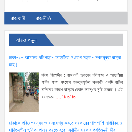
রাজধানী
রাজনীতি
আরও পড়ুন
ঢাকা-১৮ আসনের দলিপাড়া- আহালিয়া সংযোগ সড়ক- দখলমুক্ত রাস্তা
চাই!
স্টাফ রিপোর্টার : রাজধানী তুরাগের দলিপাড়া ও আহালিয়া
পানির পাম্প সংযোগ গুরুত্বপূর্ণআ সড়কটি একটি বাড়ির
মালিকের কারণে রাস্তার বেহাল অবস্থার সৃষ্টি হয়েছে । এই
ব্যস্ততম
.... বিস্তারিত
ঢাকাকে পরিবেশবান্ধব ও বাসযোগ্য করতে সরকারের পাশাপাশি নাগরিকদের
দায়িত্বশীল ভূমিকা পালন করতে হবে: স্থানীয় সরকার প্রতিমন্ত্রী মীর