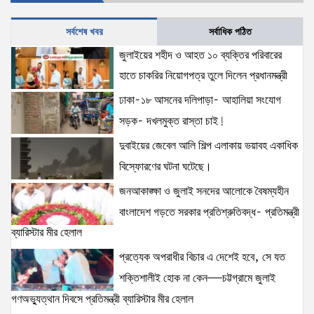
15 views
|
posted on August 6, 2026
সর্বশেষ খবর
সর্বাধিক পঠিত
জুলাইয়ের শহীদ ও আহত ১০ ব্যক্তির পরিবারের হাতে চাকরির
জুলাইয়ের শহীদ ও আহত ১০ ব্যক্তির পরিবারের
নিয়োগপত্র তুলে দিলেন প্রধানমন্ত্রী
হাতে চাকরির নিয়োগপত্র তুলে দিলেন প্রধানমন্ত্রী
15 views
|
posted on August 8, 2026
ঢাকা-১৮ আসনের দলিপাড়া- আহালিয়া সংযোগ
সড়ক- দখলমুক্ত রাস্তা চাই!
আইনশৃঙ্খলা পরিস্থিতি সম্পূর্ণ নিয়ন্ত্রণে রয়েছে: স্বরাষ্ট্রমন্ত্রী
12 views
|
posted on August 3, 2026
দুবাইয়ের জেবেল আলি শিল্প এলাকায় ভয়াবহ একাধিক
বিস্ফোরণের ঘটনা ঘটেছে।
জনআকাঙ্ক্ষা ও জুলাই সনদের আলোকে বৈষম্যহীন
অহেতুক প্রকল্প নয়, পাহাড়িদের জীবনমান উন্নয়নে
বাংলাদেশ গড়তে সরকার প্রতিশ্রুতিবদ্ধ- প্রতিমন্ত্রী
বাস্তবভিত্তিক কার্যকর উদ্যোগ নেয়ার আহ্বান পার্বত্য
ব্যারিস্টার মীর হেলাল
প্রতিমন্ত্রীর
8 views
|
posted on August 3, 2026
প্রত্যেক অপরাধীর বিচার এ দেশেই হবে, সে যত
শক্তিশালীই হোক না কেন—চট্টগ্রামে জুলাই
আমরা মালিক নই, দেশের ১৮ কোটি জনগণের সেবক: ভূমি
গণঅভ্যুত্থান দিবসে প্রতিমন্ত্রী ব্যারিস্টার মীর হেলাল
প্রতিমন্ত্রী ব্যারিস্টার মীর হেলাল
6 views
|
posted on August 3, 2026