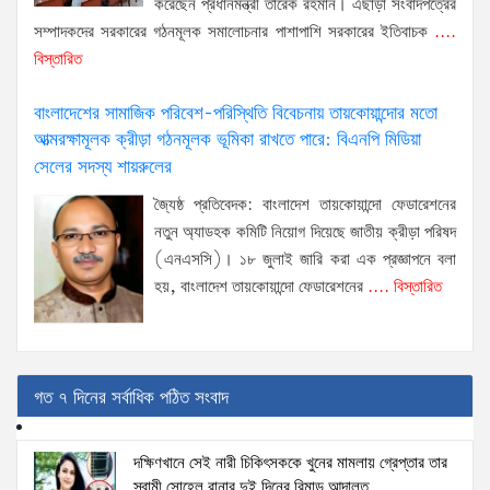
করেছেন প্রধানমন্ত্রী তারেক রহমান। এছাড়া সংবাদপত্রের
সম্পাদকদের সরকারের গঠনমূলক সমালোচনার পাশাপাশি সরকারের ইতিবাচক
....
বিস্তারিত
বাংলাদেশের সামাজিক পরিবেশ-পরিস্থিতি বিবেচনায় তায়কোয়ান্দোর মতো
আত্মরক্ষামূলক ক্রীড়া গঠনমূলক ভূমিকা রাখতে পারে: বিএনপি মিডিয়া
সেলের সদস্য শায়রুলের
জ্যৈষ্ঠ প্রতিবেদক: বাংলাদেশ তায়কোয়ান্দো ফেডারেশনের
নতুন অ্যাডহক কমিটি নিয়োগ দিয়েছে জাতীয় ক্রীড়া পরিষদ
(এনএসসি)। ১৮ জুলাই জারি করা এক প্রজ্ঞাপনে বলা
হয়, বাংলাদেশ তায়কোয়ান্দো ফেডারেশনের
.... বিস্তারিত
গত ৭ দিনের সর্বাধিক পঠিত সংবাদ
দক্ষিণখানে সেই নারী চিকিৎসককে খুনের মামলায় গ্রেপ্তার তার
স্বামী সোহেল রানার দুই দিনের রিমান্ড আদালত