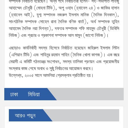
সম্পাদক নির্বাচিত হয়েছেন। অন্য পদে নির্বাচিতরা হলেন- সহ-সভাপতি লাইজু
আহাম্মেদ চৌধুরী (মোহনা টিভি), অপু ওহাব (চ্যানেল ২৪) ও জাকির হাসান
(চ্যানেল আই), যুগ্ম সম্পাদক নজরুল ইসলাম মানিক (দৈনিক দিনকাল),
সাংগঠনিক সম্পাদক সোহেল রানা দৈনিক বণিক বার্তা), অর্থ সম্পাদক তুহিন
আহামেদ দৈনিক নয়া দিগন্ত), দফতর সম্পাদক শফি মাহমুদ চৌধুরী (ডিবিসি
নিউজ) এবং প্রচার ও প্রকাশনা সম্পাদক আল মামুন (জাগো নিউজ)।
এছাড়াও কার্যনির্বাহী সদস্য হিসেবে নির্বাচিত হয়েছেন জহিরুল ইসলাম লিটন
(এশিয়ান টিভি) এবং শাহিনুর রহমান শাহিন (দৈনিক খোলা কাগজ)। এক বছর
মেয়াদী এ কমিটি গঠনতন্ত্র সংশোধন, সদস্য তালিকা প্রণয়ন এবং প্রয়োজনীয়
সংস্কার কাজ শেষে অবাধ ও সুষ্ঠু নির্বাচনের আয়োজন করবে।
উল্লেখ্য, ২০০৫ সালে আশুলিয়া প্রেসক্লাব প্রতিষ্ঠিত হয়।
ঢাকা
মিডিয়া
আরও পড়ুন