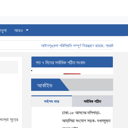
াধুলা
আরও
আইনশৃঙ্খলা পরিস্থিতি সম্পূর্ণ নিয়ন্ত্রণে রয়েছে: স্বরাষ্ট্রমন্ত্রী
স্
গত ৭ দিনের সর্বাধিক পঠিত সংবাদ
আর্কাইভ
সর্বশেষ খবর
সর্বাধিক পঠিত
ঢাকা-১৮ আসনের দলিপাড়া-
ংস্থা সূত্রে
আহালিয়া সংযোগ সড়ক- দখলমুক্ত