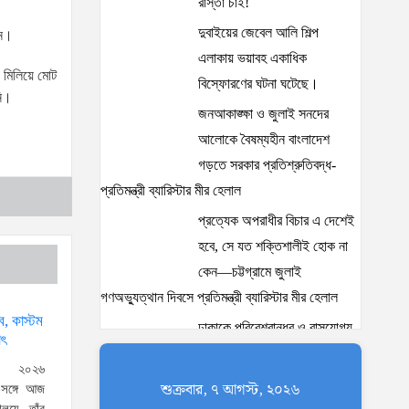
রাস্তা চাই!
দুবাইয়ের জেবেল আলি শিল্প
িন।
এলাকায় ভয়াবহ একাধিক
ী মিলিয়ে মোট
বিস্ফোরণের ঘটনা ঘটেছে।
নি।
জনআকাঙ্ক্ষা ও জুলাই সনদের
আলোকে বৈষম্যহীন বাংলাদেশ
গড়তে সরকার প্রতিশ্রুতিবদ্ধ-
প্রতিমন্ত্রী ব্যারিস্টার মীর হেলাল
প্রত্যেক অপরাধীর বিচার এ দেশেই
হবে, সে যত শক্তিশালীই হোক না
কেন—চট্টগ্রামে জুলাই
গণঅভ্যুত্থান দিবসে প্রতিমন্ত্রী ব্যারিস্টার মীর হেলাল
্ব, কাস্টম
ঢাকাকে পরিবেশবান্ধব ও বাসযোগ্য
াৎ
করতে সরকারের পাশাপাশি
, ২০২৬
নাগরিকদের দায়িত্বশীল ভূমিকা
শুক্রবার, ৭ আগস্ট, ২০২৬
র সঙ্গে আজ
পালন করতে হবে: স্থানীয় সরকার প্রতিমন্ত্রী মীর শাহে