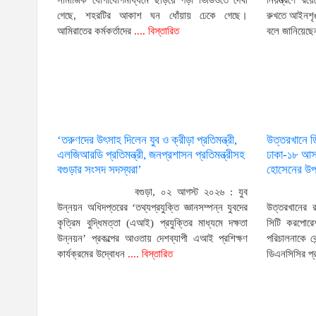
সামাজিক যোগাযোগমাধ্যমে ছড়িয়ে পড়া ভিডিওতে দেখা
নিয়ন্ত্রণে 
গেছে, শহরটির আকাশ ঘন ধোঁয়ায় ঢেকে গেছে।
রুখতে আইনশৃঙ্
আমিরাতের কর্মকর্তাদের
.... বিস্তারিত
বলে জানিয়েছে
‘তরুণদের উৎসাহ দিলেন যুব ও ক্রীড়া প্রতিমন্ত্রী,
উত্তরখানে 
এলজিআরডি প্রতিমন্ত্রী, জনপ্রশাসন প্রতিমন্ত্রীসহ
ঢাকা-১৮ আসন
বগুড়ার সংসদ সদস্যরা’
হোসেনের উপর
বগুড়া, ০২ আগস্ট ২০২৬ : যুব
উন্নয়ন অধিদপ্তরের ‘তথ্যপ্রযুক্তি জ্ঞানসম্পন্ন যুবদের
উত্তরখানের 
কৃত্রিম বুদ্ধিমত্তা (এআই) প্রযুক্তির মাধ্যমে দক্ষতা
সিটি করপোরেশ
উন্নয়ন’ প্রকল্পের আওতায় দেশব্যাপী এআই প্রশিক্ষণ
পরিচালনাকে ক
কার্যক্রমের উদ্বোধন
.... বিস্তারিত
ডিএনসিসির প