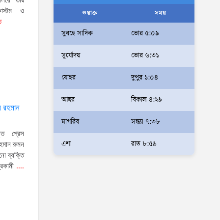
ণালয়ে তাঁর
কাস্টম ও
আলম
ওয়াক্ত
সময়
ত
আমরা মালিক নই, দেশের ১৮ কোটি
সুবহে সাদিক
ভোর ৫:০৯
জনগণের সেবক: ভূমি প্রতিমন্ত্রী
সূর্যোদয়
ভোর ৬:৩১
ব্যারিস্টার মীর হেলাল
অহেতুক প্রকল্প নয়, পাহাড়িদের
যোহর
দুপুর ১:০৪
জীবনমান উন্নয়নে বাস্তবভিত্তিক
আছর
বিকাল ৪:২৯
কার্যকর উদ্যোগ নেয়ার আহ্বান
র রহমান
পার্বত্য প্রতিমন্ত্রীর
মাগরিব
সন্ধ্যা ৭:৩৮
দক্ষিণখানে সেই নারী চিকিৎসককে
ক্ত প্রেস
খুনের মামলায় গ্রেপ্তার তার স্বামী
এশা
রাত ৮:৫৯
হমান রুমন
নো ব্যক্তি
সোহেল রানার দুই দিনের রিমান্ড
্রকামী
....
আদালত
আইনশৃঙ্খলা পরিস্থিতি সম্পূর্ণ
নিয়ন্ত্রণে রয়েছে: স্বরাষ্ট্রমন্ত্রী