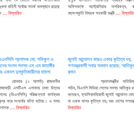
রয়েছে এবং যে কোনো ধরনের অপতৎপরতা
দুপুরে বাংলাদেশ সচিবালয়ে স্বরাষ্ট্র মন্ত্র
খলা বাহিনী সর্বোচ্চ সতর্ক অবস্থানে রয়েছে
অফিসকক্ষে অস্ট্রেলিয়ার নাগরিকত্ব, 
ন
.... বিস্তারিত
বহুসংস্কৃতি বিষয়ক সহকারী মন্ত্রী
.... বিস্তারি
ডিএনসিসি প্রশাসক মো. শফিকুল ও
জুলাই আন্দোলন কারও একার কৃতিত্ব নয়,
ের সংসদ সদস্য এস এম জাহাঙ্গীর
গণতন্ত্রকামী সবার অবদান রয়েছে: আতিকু
 একদল দুস্কৃতিকারীদের হামলা
রুমন
রোববার (২ আগস্ট) রাজধানীর
প্রধানমন্ত্রীর অতিরি
রাজাবাড়ী এসটিএস এলাকায় ঢাকা উত্তর
সচিব, বিএনপি মিডিয়া সেলের সদস্য আতিকুর র
নের (ডিএনসিসি) পরিচ্ছন্নতা কার্যক্রম
বলেছেন, ফ্যাসিবাদবিরোধী জুলাই আন্দোলন কো
েন্দ্র করে সংঘর্ষের ঘটনা ঘটেছে। এ সময়
বা একক দলের কৃতিত্ব নয়; বরং দেশের গণতন্ত
্রশাসক
.... বিস্তারিত
বিস্তারিত