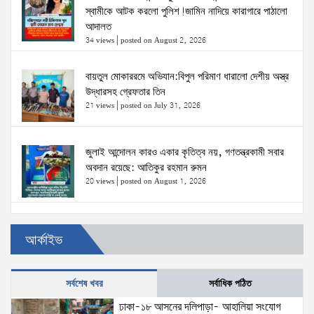
স্বামীকে আটক করলো পুলিশ!জামিন নাদিয়ে কারাগারে পাঠালো
আদালত
34 views
|
posted on August 2, 2026
বায়তুল মোকাররমে অভিযান:বিপুল পরিমাণ ধারালো দেশীয় অস্ত্র
উদ্ধারসহ গ্রেফতার তিন
21 views
|
posted on July 31, 2026
জুলাই আন্দোলন কারও একার কৃতিত্ব নয়, গণতন্ত্রকামী সবার
অবদান রয়েছে: আতিকুর রহমান রুমন
20 views
|
posted on August 1, 2026
উত্তরখানে ডিএনসিসি প্রশাসক মো. শফিকুল ও ঢাকা-১৮
আর্কাইভ
আসনের সংসদ সদস্য এস এম জাহাঙ্গীর হোসেনের উপর একদল
দুস্কৃতিকারীদের হামলা
20 views
|
posted on August 2, 2026
সর্বশেষ খবর
সর্বাধিক পঠিত
ঢাকা-১৮ আসনের দলিপাড়া- আহালিয়া সংযোগ
প্রধানমন্ত্রীর সঙ্গে মার্কিন বিশেষ দূতের বৈঠক: তারেক রহমানের