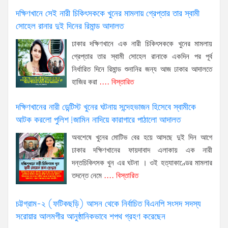
দক্ষিণখানে সেই নারী চিকিৎসককে খুনের মামলায় গ্রেপ্তার তার স্বামী
সোহেল রানার দুই দিনের রিমান্ড আদালত
ঢাকার দক্ষিণখানে এক নারী চিকিৎসককে খুনের মামলায়
গ্রেপ্তার তার স্বামী সোহেল রানাকে একদিন পর পূর্ব
নির্ধারিত দিনে রিমান্ড শুনানির জন্য আজ ঢাকার আদালতে
হাজির করা
.... বিস্তারিত
দক্ষিণখানের নারী ডেন্টিস্ট খুনের ঘটনায় সন্দেহভাজন হিসেবে স্বামীকে
আটক করলো পুলিশ!জামিন নাদিয়ে কারাগারে পাঠালো আদালত
অবশেষে খুনের মোটিভ বের হয়ে আসছে দুই দিন আগে
ঢাকার দক্ষিণখানের ফায়দাবাদ এলাকায় এক নারী
দন্তচিকিৎসক খুন এর ঘটনা । ওই হত্যাকাণ্ডের মামলার
তদন্তে নেমে
.... বিস্তারিত
চট্টগ্রাম-২ (ফটিকছড়ি) আসন থেকে নির্বাচিত বিএনপি সংসদ সদস্য
সরোয়ার আলমগীর আনুষ্ঠানিকভাবে শপথ গ্রহণ করেছেন