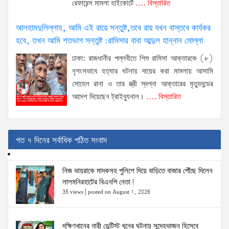
রেফারেন্স মামলা হাইকোর্টে
.... বিস্তারিত
আলহামদুলিল্লাহ, আমি এই রায়ে সন্তুষ্ট,তবে রায় যখন বাস্তবে কার্যকর
হবে, তখন আমি শতভাগ সন্তুষ্ট :রামিসার বাবা আব্দুল হান্নান মোল্লা
ঢাকা: রাজধানীর পল্লবীতে শিশু রামিসা আক্তারকে (৮)
নৃশংসভাবে হত্যার ঘটনায় দায়ের করা মামলায় আসামি
সোহেল রানা ও তার স্ত্রী স্বপ্না আক্তারের মৃত্যুদন্ডের
আদেশ দিয়েছেন ট্রাইব্যুনাল।
.... বিস্তারিত
গত ৭ দিনের সর্বাধিক পঠিত সংবাদ
নিজ ভায়রাকে মাদকসহ পুলিশে দিয়ে বাড়িতে বাজার পৌঁছে দিলেন
লালমনিরহাটের বিএনপি নেতা!
35 views
|
posted on August 1, 2026
দক্ষিণখানের নারী ডেন্টিস্ট খুনের ঘটনায় সন্দেহভাজন হিসেবে