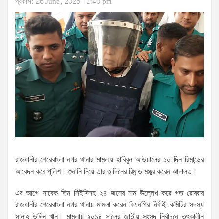
প্রকাশ: 26 June, 2025 12:40 pm
রাজধানীর শেরেবাংলা নগর থানার মামলায় হাবিবুল আউয়ালের ১০ দিন রিমান্ডের
আবেদন করে পুলিশ। শুনানি নিয়ে তার ৩ দিনের রিমান্ড মঞ্জুর করেন আদালত।
এর আগে সাবেক তিন সিইসিসহ ২৪ জনের নাম উল্লেখ করে গত রোববার
রাজধানীর শেরেবাংলা নগর থানায় মামলা করেন বিএনপির নির্বাহী কমিটির সদস্য
সালাহ উদ্দিন খান। মামলায় ২০১৪ সালের জাতীয় সংসদ নির্বাচনে তৎকালীন