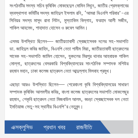
সংগঠনটির সদস্য সচিব কৃষিবিদ মোকছেদুল মোমিন মিথুন, জাতীয় প্রেসক্লাবের
ব্যবস্থাপনা কমিটির সদস্য জাহিদুল ইসলাম রনি, ‘আমরা বিএনপি পরিবার’-এর
সিনিয়র সদস্য মাসুদ রানা লিটন, মুস্তাকিম বিল্লাহ, ফরহাদ আলী সজীব,
শাকিল আহমেদ, শাহাদাত হোসেন ও রুবেল আমিন।
এসময় উপস্থিত ছিলেন— জাতীয়তাবাদী স্বেচ্ছাসেবক দলের সহ-সভাপতি
ডা. জাহিদুল কবির জাহিদ, বিএনপি নেতা শামীম মিয়া, জাতীয়তাবাদী ছাত্রদলের
সাবেক সহ-সভাপতি জামিল হোসেন, যুবদলের মিরপুর থানার আহবায়ক শাকিল
মোল্লা, ছাত্রদলের বেসরকারি বিশ্ববিদ্যালয়ের সাংগঠনিক সম্পাদক মশিউর
রহমান মহান, ঢাকা কলেজ ছাত্রদল নেতা আব্দুল্লাহ মিসবাহ প্রমুখ।
এছাড়া আরও উপস্থিত ছিলেন— শেরেবাংলা কৃষি বিশ্ববিদ্যালয়ের সাধারণ
সম্পাদক কৃষিবিদ আলমগীর কবির, বাংলা কলেজ ছাত্রদলের সভাপতি মোকলেছুর
রহমান, শেকৃবি ছাত্রদল নেতা মিজবাউল আলম, বগুড়া স্বেচ্ছাসেবক দল নেতা
ইমতিয়াজ সেতু-সহ স্থানীয় বিএনপি’র নেতৃবৃন্দ।
এক্সক্লুসিভ
প্রধান খবর
রাজনীতি