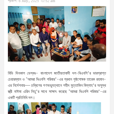
প্রকাশ: 6 July, 2025 10:52 am
বিডি দিনকাল ডেস্কঃ- বাংলাদেশ জাতীয়তাবাদী দল-বিএনপি’র ভারপ্রাপ্ত
চেয়ারম্যান ও ‘আমরা বিএনপি পরিবার’-এর প্রধান পৃষ্ঠপোষক তারেক রহমান-
এর নির্দেশনায়— চব্বিশের গণঅভ্যুত্থানে শহীদ মুত্তাকিন বিল্লাহ’র অসুস্থ
স্ত্রী নাঈমা এরিন নিতু’র সাথে সাক্ষাৎ করেছে ‘আমরা বিএনপি পরিবার’-এর
একটি প্রতিনিধি দল।