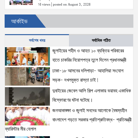
16 views
|
posted on August 3, 2026
আর্কাইভ
স্বরাষ্ট্রমন্ত্রীর সঙ্গে অস্ট্রেলিয়ার নাগরিকত্ব, কাস্টম ও
বহুসংস্কৃতি বিষয়ক সহকারী মন্ত্রীর সাক্ষাৎ
15 views
|
posted on August 3, 2026
সর্বশেষ খবর
সর্বাধিক পঠিত
জুলাইয়ের শহীদ ও আহত ১০ ব্যক্তির পরিবারের
দুবাইয়ের জেবেল আলি শিল্প এলাকায় ভয়াবহ একাধিক
হাতে চাকরির নিয়োগপত্র তুলে দিলেন প্রধানমন্ত্রী
বিস্ফোরণের ঘটনা ঘটেছে।
15 views
|
posted on August 5, 2026
ঢাকা-১৮ আসনের দলিপাড়া- আহালিয়া সংযোগ
সড়ক- দখলমুক্ত রাস্তা চাই!
ঢাকা-১৮ আসনের দলিপাড়া- আহালিয়া সংযোগ সড়ক-
দুবাইয়ের জেবেল আলি শিল্প এলাকায় ভয়াবহ একাধিক
দখলমুক্ত রাস্তা চাই!
বিস্ফোরণের ঘটনা ঘটেছে।
15 views
|
posted on August 6, 2026
জনআকাঙ্ক্ষা ও জুলাই সনদের আলোকে বৈষম্যহীন
বাংলাদেশ গড়তে সরকার প্রতিশ্রুতিবদ্ধ- প্রতিমন্ত্রী
‘তরুণদের উৎসাহ দিলেন যুব ও ক্রীড়া প্রতিমন্ত্রী, এলজিআরডি
প্রতিমন্ত্রী, জনপ্রশাসন প্রতিমন্ত্রীসহ বগুড়ার সংসদ সদস্যরা’
ব্যারিস্টার মীর হেলাল
14 views
|
posted on August 2, 2026