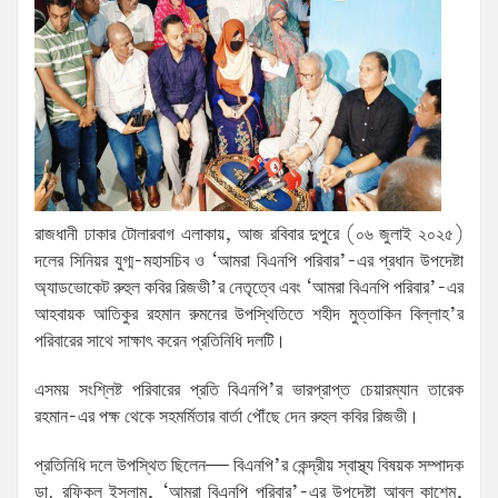
রাজধানী ঢাকার টোলারবাগ এলাকায়, আজ রবিবার দুপুরে (০৬ জুলাই ২০২৫)
দলের সিনিয়র যুগ্ম-মহাসচিব ও ‘আমরা বিএনপি পরিবার’-এর প্রধান উপদেষ্টা
অ্যাডভোকেট রুহুল কবির রিজভী’র নেতৃত্বে এবং ‘আমরা বিএনপি পরিবার’-এর
আহবায়ক আতিকুর রহমান রুমনের উপস্থিতিতে শহীদ মুত্তাকিন বিল্লাহ’র
পরিবারের সাথে সাক্ষাৎ করেন প্রতিনিধি দলটি।
এসময় সংশ্লিষ্ট পরিবারের প্রতি বিএনপি’র ভারপ্রাপ্ত চেয়ারম্যান তারেক
রহমান-এর পক্ষ থেকে সহমর্মিতার বার্তা পৌঁছে দেন রুহুল কবির রিজভী।
প্রতিনিধি দলে উপস্থিত ছিলেন— বিএনপি’র কেন্দ্রীয় স্বাস্থ্য বিষয়ক সম্পাদক
ডা. রফিকুল ইসলাম, ‘আমরা বিএনপি পরিবার’-এর উপদেষ্টা আবুল কাশেম,