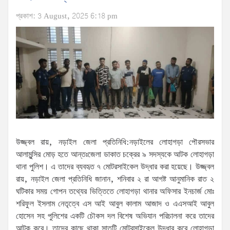
প্রকাশ: 3 August, 2025 6:18 pm
উজ্জ্বল রায়, নড়াইল জেলা প্রতিনিধি:নড়াইলের লোহাগড়া পৌরসভার
আলামুন্সির মোড় হতে আন্তঃজেলা ডাকাত চক্রের ৯ সদস্যকে আটক লোহাগড়া
থানা পুলিশ। এ তাদের ব্যবহৃত ৭ মোটরসাইকেল উদ্ধার করা হয়েছে। উজ্জ্বল
রায়, নড়াইল জেলা প্রতিনিধি জানান, শনিবার ২ রা আগষ্ট আনুমানিক রাত ২
ঘটিকার সময় গোপন তথ্যের ভিত্তিতে লোহাগড়া থানার অফিসার ইনচার্জ মোঃ
শরিফুল ইসলাম নেতৃত্বে এস আই আবুল কালাম আজাদ ও এএসআই আবুল
হোসেন সহ পুলিশের একটি চৌকস দল বিশেষ অভিযান পরিচালনা করে তাদের
আটক করে। তাদের কাছে থাকা সাতটি মোটরসাইকেল উদ্ধার করে লোহাগড়া