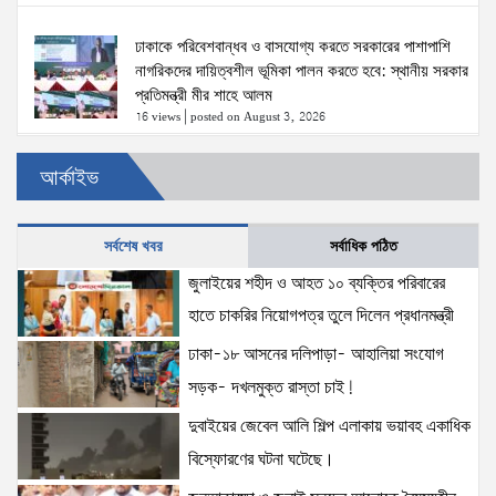
ঢাকাকে পরিবেশবান্ধব ও বাসযোগ্য করতে সরকারের পাশাপাশি
নাগরিকদের দায়িত্বশীল ভূমিকা পালন করতে হবে: স্থানীয় সরকার
প্রতিমন্ত্রী মীর শাহে আলম
16 views
|
posted on August 3, 2026
আর্কাইভ
স্বরাষ্ট্রমন্ত্রীর সঙ্গে অস্ট্রেলিয়ার নাগরিকত্ব, কাস্টম ও
বহুসংস্কৃতি বিষয়ক সহকারী মন্ত্রীর সাক্ষাৎ
15 views
|
posted on August 3, 2026
সর্বশেষ খবর
সর্বাধিক পঠিত
জুলাইয়ের শহীদ ও আহত ১০ ব্যক্তির পরিবারের
দুবাইয়ের জেবেল আলি শিল্প এলাকায় ভয়াবহ একাধিক
হাতে চাকরির নিয়োগপত্র তুলে দিলেন প্রধানমন্ত্রী
বিস্ফোরণের ঘটনা ঘটেছে।
15 views
|
posted on August 5, 2026
ঢাকা-১৮ আসনের দলিপাড়া- আহালিয়া সংযোগ
সড়ক- দখলমুক্ত রাস্তা চাই!
ঢাকা-১৮ আসনের দলিপাড়া- আহালিয়া সংযোগ সড়ক-
দুবাইয়ের জেবেল আলি শিল্প এলাকায় ভয়াবহ একাধিক
দখলমুক্ত রাস্তা চাই!
বিস্ফোরণের ঘটনা ঘটেছে।
15 views
|
posted on August 6, 2026