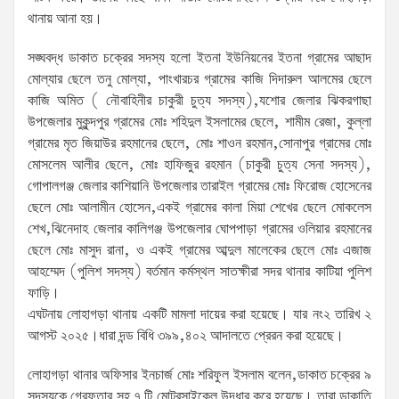
থানায় আনা হয়।
সঙ্ঘবদ্ধ ডাকাত চক্রের সদস্য হলো ইতনা ইউনিয়নের ইতনা গ্রামের আছাদ
মোল্যার ছেলে তনু মোল্যা, পাংখারচর গ্রামের কাজি দিদারুল আলমের ছেলে
কাজি অমিত ( নৌবাহিনীর চাকুরী চুত্য সদস্য),যশোর জেলার ঝিকরগাছা
উপজেলার মুকুন্দপুর গ্রামের মোঃ শহিদুল ইসলামের ছেলে, শামীম রেজা, কুল্লা
গ্রামের মৃত জিয়াউর রহমানের ছেলে, মোঃ শাওন রহমান,সোনাপুর গ্রামের মোঃ
মোসলেম আলীর ছেলে, মোঃ হাফিজুর রহমান (চাকুরী চুত্য সেনা সদস্য),
গোপালগঞ্জ জেলার কাশিয়ানি উপজেলার তারাইল গ্রামের মোঃ ফিরোজ হোসেনের
ছেলে মোঃ আলামীন হোসেন,একই গ্রামের কালা মিয়া শেখের ছেলে মোকলেস
শেখ,ঝিনেদাহ জেলার কালিগঞ্জ উপজেলার ঘোপপাড়া গ্রামের ওলিয়ার রহমানের
ছেলে মোঃ মাসুদ রানা, ও একই গ্রামের আব্দুল মালেকের ছেলে মোঃ এজাজ
আহম্মেদ (পুলিশ সদস্য) বর্তমান কর্মস্থল সাতক্ষীরা সদর থানার কাটিয়া পুলিশ
ফাড়ি।
এঘটনায় লোহাগড়া থানায় একটি মামলা দায়ের করা হয়েছে। যার নং২ তারিখ ২
আগস্ট ২০২৫।ধারা দন্ড বিধি ৩৯৯,৪০২ আদালতে প্রেরন করা হয়েছে।
লোহাগড়া থানার অফিসার ইনচার্জ মোঃ শরিফুল ইসলাম বলেন,ডাকাত চক্রের ৯
সদস্যকে গ্রেফতার সহ ৭ টি মোটরসাইকেল উদ্ধার করে হয়েছে। তারা ডাকাতি