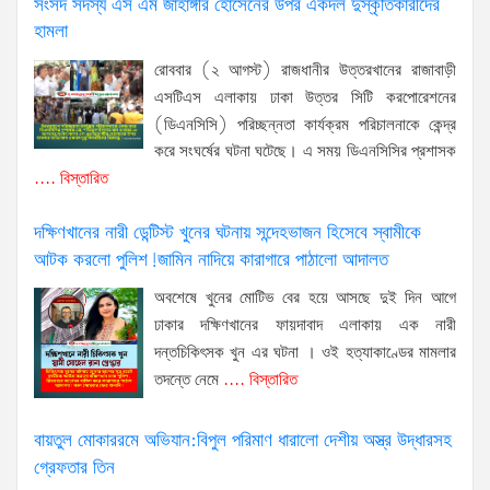
সংসদ সদস্য এস এম জাহাঙ্গীর হোসেনের উপর একদল দুস্কৃতিকারীদের
হামলা
রোববার (২ আগস্ট) রাজধানীর উত্তরখানের রাজাবাড়ী
এসটিএস এলাকায় ঢাকা উত্তর সিটি করপোরেশনের
(ডিএনসিসি) পরিচ্ছন্নতা কার্যক্রম পরিচালনাকে কেন্দ্র
করে সংঘর্ষের ঘটনা ঘটেছে। এ সময় ডিএনসিসির প্রশাসক
.... বিস্তারিত
দক্ষিণখানের নারী ডেন্টিস্ট খুনের ঘটনায় সন্দেহভাজন হিসেবে স্বামীকে
আটক করলো পুলিশ!জামিন নাদিয়ে কারাগারে পাঠালো আদালত
অবশেষে খুনের মোটিভ বের হয়ে আসছে দুই দিন আগে
ঢাকার দক্ষিণখানের ফায়দাবাদ এলাকায় এক নারী
দন্তচিকিৎসক খুন এর ঘটনা । ওই হত্যাকাণ্ডের মামলার
তদন্তে নেমে
.... বিস্তারিত
বায়তুল মোকাররমে অভিযান:বিপুল পরিমাণ ধারালো দেশীয় অস্ত্র উদ্ধারসহ
গ্রেফতার তিন