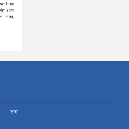
যৌতুক ও মাদকমুক্ত সমাজ গঠনে
ত্মবিশ্বাস
েষ্টা ও তার
নিজের পরিবার থেকেই পরিবর্তনের
নি বলেন,
সূচনা করতে হবে: ভূমি ও পার্বত্য
চট্টগ্রাম প্রতিমন্ত্রী
দক্ষিণখানের নারী ডেন্টিস্ট খুনের
ঘটনায় সন্দেহভাজন হিসেবে
স্বামীকে আটক করলো পুলিশ!
জামিন নাদিয়ে কারাগারে পাঠালো আদালত
৫ আগস্টের স্মরণসভা সফল করতে
প্রস্তুতি সভা অনুষ্ঠিত
জুলাই
আন্দোলন
কারও একার
স্বাস্থ্য
কৃতিত্ব নয়, গণতন্ত্রকামী সবার অবদান রয়েছে: আতিকুর
রহমান রুমন