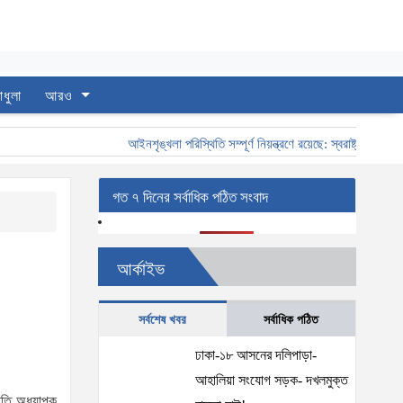
াধুলা
আরও
আইনশৃঙ্খলা পরিস্থিতি সম্পূর্ণ নিয়ন্ত্রণে রয়েছে: স্বরাষ্ট্রমন্ত্রী
স্ব
গত ৭ দিনের সর্বাধিক পঠিত সংবাদ
আর্কাইভ
সর্বশেষ খবর
সর্বাধিক পঠিত
ঢাকা-১৮ আসনের দলিপাড়া-
।
আহালিয়া সংযোগ সড়ক- দখলমুক্ত
পতি অধ্যাপক