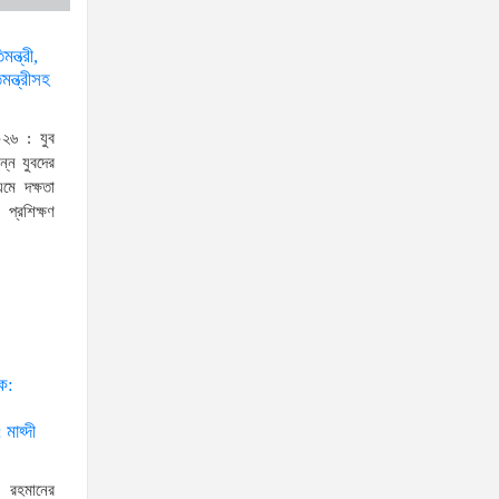
স্বরাষ্ট্রমন্ত্রীর সঙ্গে অস্ট্রেলিয়ার নাগরিকত্ব, কাস্টম ও
ন্ত্রী,
ন্ত্রীসহ
বহুসংস্কৃতি বিষয়ক সহকারী মন্ত্রীর সাক্ষাৎ
‘তরুণদের উৎসাহ দিলেন যুব ও
২৬ : যুব
ক্রীড়া প্রতিমন্ত্রী, এলজিআরডি
ন্ন যুবদের
প্রতিমন্ত্রী, জনপ্রশাসন
যমে দক্ষতা
প্রশিক্ষণ
প্রতিমন্ত্রীসহ বগুড়ার সংসদ সদস্যরা’
৬,০০০ (ছয় হাজার) পিস ইয়াবা
ট্যাবলেট , নগদ টাকা সহ জন মাদক
ব্যবসায়ীকে গ্রেফতার করেছে র‌্যাব
কুষ্টিয়া
উত্তরখানে ডিএনসিসি প্রশাসক
ঠক:
মো. শফিকুল ও ঢাকা-১৮ আসনের
 মাহ্দী
সংসদ সদস্য এস এম জাহাঙ্গীর
হোসেনের উপর একদল দুস্কৃতিকারীদের হামলা
ক রহমানের