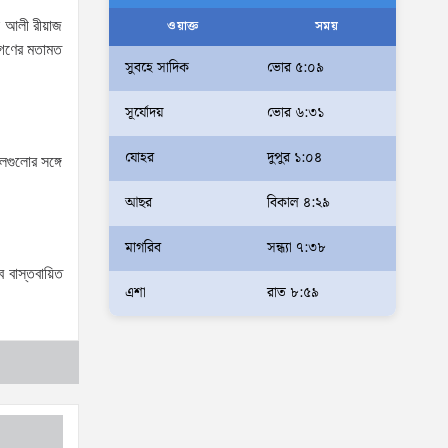
আলম
ক আলী রীয়াজ
ওয়াক্ত
সময়
্ঞগণের মতামত
আমরা মালিক নই, দেশের ১৮ কোটি
সুবহে সাদিক
ভোর ৫:০৯
জনগণের সেবক: ভূমি প্রতিমন্ত্রী
সূর্যোদয়
ভোর ৬:৩১
ব্যারিস্টার মীর হেলাল
অহেতুক প্রকল্প নয়, পাহাড়িদের
যোহর
দুপুর ১:০৪
লগুলোর সঙ্গে
জীবনমান উন্নয়নে বাস্তবভিত্তিক
আছর
বিকাল ৪:২৯
কার্যকর উদ্যোগ নেয়ার আহ্বান
পার্বত্য প্রতিমন্ত্রীর
মাগরিব
সন্ধ্যা ৭:৩৮
দক্ষিণখানে সেই নারী চিকিৎসককে
ে বাস্তবায়িত
খুনের মামলায় গ্রেপ্তার তার স্বামী
এশা
রাত ৮:৫৯
সোহেল রানার দুই দিনের রিমান্ড
আদালত
আইনশৃঙ্খলা পরিস্থিতি সম্পূর্ণ
নিয়ন্ত্রণে রয়েছে: স্বরাষ্ট্রমন্ত্রী