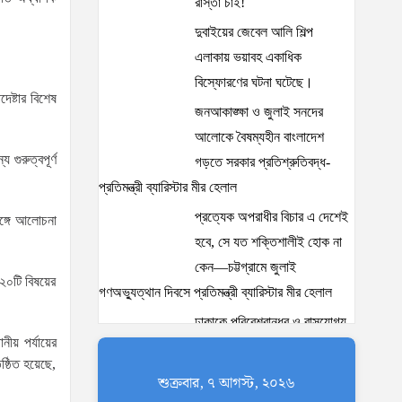
রাস্তা চাই!
দুবাইয়ের জেবেল আলি শিল্প
এলাকায় ভয়াবহ একাধিক
বিস্ফোরণের ঘটনা ঘটেছে।
ষ্টার বিশেষ
জনআকাঙ্ক্ষা ও জুলাই সনদের
আলোকে বৈষম্যহীন বাংলাদেশ
গুরুত্বপূর্ণ
গড়তে সরকার প্রতিশ্রুতিবদ্ধ-
প্রতিমন্ত্রী ব্যারিস্টার মীর হেলাল
প্রত্যেক অপরাধীর বিচার এ দেশেই
সঙ্গে আলোচনা
হবে, সে যত শক্তিশালীই হোক না
কেন—চট্টগ্রামে জুলাই
 ২০টি বিষয়ের
গণঅভ্যুত্থান দিবসে প্রতিমন্ত্রী ব্যারিস্টার মীর হেলাল
ঢাকাকে পরিবেশবান্ধব ও বাসযোগ্য
ীয় পর্যায়ের
করতে সরকারের পাশাপাশি
ষ্ঠিত হয়েছে,
নাগরিকদের দায়িত্বশীল ভূমিকা
শুক্রবার, ৭ আগস্ট, ২০২৬
পালন করতে হবে: স্থানীয় সরকার প্রতিমন্ত্রী মীর শাহে