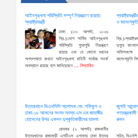
আইনশৃঙ্খলা পরিস্থিতি সম্পূর্ণ নিয়ন্ত্রণে রয়েছে:
স্বরাষ্ট্রমন্ত
স্বরাষ্ট্রমন্ত্রী
ও বহুসংস্কৃতি
ঢাকা (০৩ আগস্ট, ২০২৬
খ্রি.):দেশে সার্বিক আইনশৃঙ্খলা
খ্রি.):স্বরাষ
পরিস্থিতি পুরোপুরি নিয়ন্ত্রণে
দুপুরে বাংলাদ
রয়েছে এবং যে কোনো ধরনের
অফিসকক্ষে অ
অপতৎপরতা রুখতে আইনশৃঙ্খলা বাহিনী সর্বোচ্চ সতর্ক
বহুসংস্কৃতি বি
অবস্থানে রয়েছে বলে জানিয়েছেন
.... বিস্তারিত
উত্তরখানে ডিএনসিসি প্রশাসক মো. শফিকুল ও
জুলাই আন্দো
ঢাকা-১৮ আসনের সংসদ সদস্য এস এম জাহাঙ্গীর
গণতন্ত্রকাম
হোসেনের উপর একদল দুস্কৃতিকারীদের হামলা
রুমন
রোববার (২ আগস্ট) রাজধানীর
উত্তরখানের রাজাবাড়ী এসটিএস এলাকায় ঢাকা উত্তর
সচিব, বিএনপি