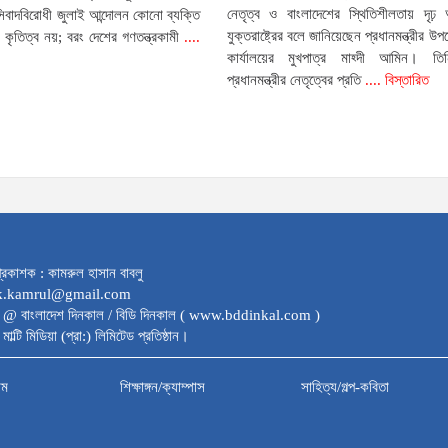
নেতৃত্ব ও বাংলাদেশের স্থিতিশীলতায় দৃঢ় আ
সিবাদবিরোধী জুলাই আন্দোলন কোনো ব্যক্তি
যুক্তরাষ্ট্রের বলে জানিয়েছেন প্রধানমন্ত্রীর উপদ
কৃতিত্ব নয়; বরং দেশের গণতন্ত্রকামী
....
কার্যালয়ের মুখপাত্র মাহ্দী আমিন। তি
প্রধানমন্ত্রীর নেতৃত্বের প্রতি
.... বিস্তারিত
্রকাশক : কামরুল হাসান বাবলু
dk.kamrul@gmail.com
 @ বাংলাদেশ দিনকাল / বিডি দিনকাল ( www.bddinkal.com )
মাল্টি মিডিয়া (প্রা:) লিমিটেড প্রতিষ্ঠান।
াম
শিক্ষাঙ্গন/ক্যাম্পাস
সাহিত্য/গল্প-কবিতা