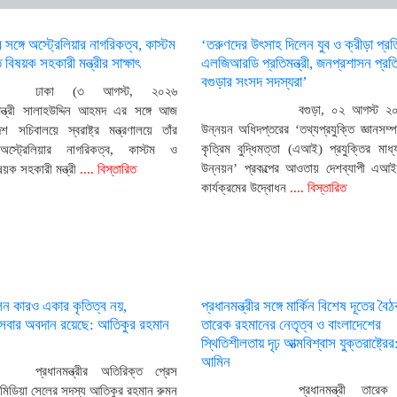
্রীর সঙ্গে অস্ট্রেলিয়ার নাগরিকত্ব, কাস্টম
‘তরুণদের উৎসাহ দিলেন যুব ও ক্রীড়া প্রতিম
 বিষয়ক সহকারী মন্ত্রীর সাক্ষাৎ
এলজিআরডি প্রতিমন্ত্রী, জনপ্রশাসন প্রতিম
বগুড়ার সংসদ সদস্যরা’
ঢাকা (৩ আগস্ট, ২০২৬
বগুড়া, ০২ আগস্ট ২০
্ট্রমন্ত্রী সালাহউদ্দিন আহমদ এর সঙ্গে আজ
উন্নয়ন অধিদপ্তরের ‘তথ্যপ্রযুক্তি জ্ঞানসম্প
েশ সচিবালয়ে স্বরাষ্ট্র মন্ত্রণালয়ে তাঁর
কৃত্রিম বুদ্ধিমত্তা (এআই) প্রযুক্তির মাধ্
স্ট্রেলিয়ার নাগরিকত্ব, কাস্টম ও
উন্নয়ন’ প্রকল্পের আওতায় দেশব্যাপী এআই 
ষয়ক সহকারী মন্ত্রী
.... বিস্তারিত
কার্যক্রমের উদ্বোধন
.... বিস্তারিত
লন কারও একার কৃতিত্ব নয়,
প্রধানমন্ত্রীর সঙ্গে মার্কিন বিশেষ দূতের বৈ
ী সবার অবদান রয়েছে: আতিকুর রহমান
তারেক রহমানের নেতৃত্ব ও বাংলাদেশের
স্থিতিশীলতায় দৃঢ় আত্মবিশ্বাস যুক্তরাষ্ট্রের:
আমিন
প্রধানমন্ত্রীর অতিরিক্ত প্রেস
প্রধানমন্ত্রী তারে
 মিডিয়া সেলের সদস্য আতিকুর রহমান রুমন