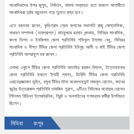
সাংবাদিকদের উপর জুলুম, নির্যাতন, মামলা অব্যাহত হতে থাকলে আগামীতে
সাংবাদিকরা দুর্বার আন্দোলন গড়ে তুলতে বাধ্য হবে।
এতে বক্তব্য রাখেন, কুড়িগ্রাম প্রেস ক্লাবের সভাপতি রাজু মোস্তাফিজ,
সাধারণ সম্পাদক (ভারপ্রাপ্ত) মাহফুজার রহমান খন্দকার, সিনিয়র সাংবাদিক,
বাংলা ভিশন ও ইনকিলাব জেলা প্রতিনিধি শফিকুল ইসলাম বেবু, সিনিয়র
সাংবাদিক ও দীপ্ত টিভির জেলা প্রতিনিধি ইউনুছ আলী ও মাই টিভির জেলা
প্রতিনিধি আশরাফুল হক রুবেল।
এসময় একুশে টিভির জেলা প্রতিনিধি আতাউর রহমান বিপ্লব, ইত্তেফাকের
জেলা প্রতিনিধি ফজলে ইলাহী স্বপন, ডিবিসি টিভির জেলা প্রতিনিধি
ওয়াহেদুজ্জামান তুহিন, যমুনা টিভির স্টাফ করেসপনডেন্ট নাজমুল হোসেন, কালের
কন্ঠের উত্তরাঞ্চল প্রতিনিধি তামজিদ তুরাগ, এটিএন নিউজের মনোয়ার হোসেন
লিটনসহ বিভিন্ন ইলেকট্রনিক, প্রিন্ট ও অনলাইনের গণমাধ্যম কর্মীরা উপস্থিত
ছিলেন।
মিডিয়া
রংপুর