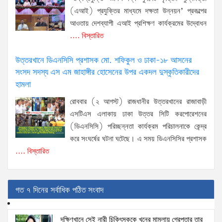
(এআই) প্রযুক্তির মাধ্যমে দক্ষতা উন্নয়ন’ প্রকল্পের
আওতায় দেশব্যাপী এআই প্রশিক্ষণ কার্যক্রমের উদ্বোধন
.... বিস্তারিত
উত্তরখানে ডিএনসিসি প্রশাসক মো. শফিকুল ও ঢাকা-১৮ আসনের
সংসদ সদস্য এস এম জাহাঙ্গীর হোসেনের উপর একদল দুস্কৃতিকারীদের
হামলা
রোববার (২ আগস্ট) রাজধানীর উত্তরখানের রাজাবাড়ী
এসটিএস এলাকায় ঢাকা উত্তর সিটি করপোরেশনের
(ডিএনসিসি) পরিচ্ছন্নতা কার্যক্রম পরিচালনাকে কেন্দ্র
করে সংঘর্ষের ঘটনা ঘটেছে। এ সময় ডিএনসিসির প্রশাসক
.... বিস্তারিত
গত ৭ দিনের সর্বাধিক পঠিত সংবাদ
দক্ষিণখানে সেই নারী চিকিৎসককে খুনের মামলায় গ্রেপ্তার তার