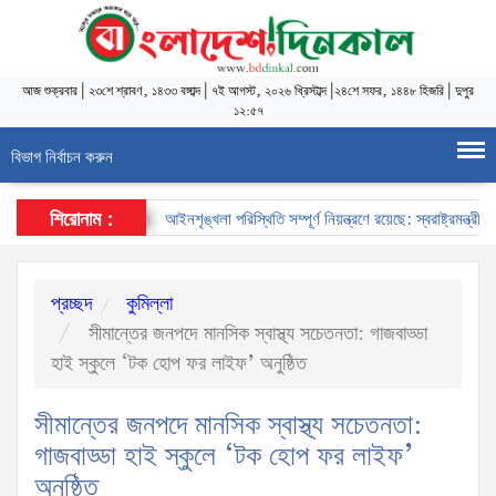
আজ
শুক্রবার
|
২৩শে শ্রাবণ, ১৪৩৩ বঙ্গাব্দ
|
৭ই আগস্ট, ২০২৬ খ্রিস্টাব্দ
|
২৪শে সফর, ১৪৪৮ হিজরি
|
দুপুর
১২:৫৭
বিভাগ নির্বাচন করুন
শিরোনাম :
আইনশৃঙ্খলা পরিস্থিতি সম্পূর্ণ নিয়ন্ত্রণে রয়েছে: স্বরাষ্ট্রমন্ত্রী
স
প্রচ্ছদ
কুমিল্লা
সীমান্তের জনপদে মানসিক স্বাস্থ্য সচেতনতা: গাজবাড্ডা
হাই স্কুলে ‘টক হোপ ফর লাইফ’ অনুষ্ঠিত
সীমান্তের জনপদে মানসিক স্বাস্থ্য সচেতনতা:
গাজবাড্ডা হাই স্কুলে ‘টক হোপ ফর লাইফ’
অনুষ্ঠিত