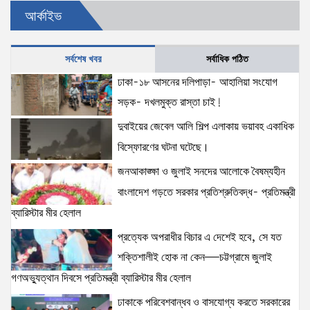
৫ আগস্টের স্মরণসভা সফল করতে প্রস্তুতি সভা অনুষ্ঠিত
আর্কাইভ
18 views
|
posted on August 1, 2026
সর্বশেষ খবর
সর্বাধিক পঠিত
ঢাকা-১৮ আসনের দলিপাড়া- আহালিয়া সংযোগ
দক্ষিণখানে সেই নারী চিকিৎসককে খুনের মামলায় গ্রেপ্তার তার
স্বামী সোহেল রানার দুই দিনের রিমান্ড আদালত
সড়ক- দখলমুক্ত রাস্তা চাই!
16 views
|
posted on August 3, 2026
দুবাইয়ের জেবেল আলি শিল্প এলাকায় ভয়াবহ একাধিক
বিস্ফোরণের ঘটনা ঘটেছে।
প্রধানমন্ত্রীর সঙ্গে মার্কিন বিশেষ দূতের বৈঠক: তারেক রহমানের
জনআকাঙ্ক্ষা ও জুলাই সনদের আলোকে বৈষম্যহীন
নেতৃত্ব ও বাংলাদেশের স্থিতিশীলতায় দৃঢ় আত্মবিশ্বাস
যুক্তরাষ্ট্রের: মাহ্দী আমিন
বাংলাদেশ গড়তে সরকার প্রতিশ্রুতিবদ্ধ- প্রতিমন্ত্রী
15 views
|
posted on August 1, 2026
ব্যারিস্টার মীর হেলাল
প্রত্যেক অপরাধীর বিচার এ দেশেই হবে, সে যত
ঢাকাকে পরিবেশবান্ধব ও বাসযোগ্য করতে সরকারের পাশাপাশি
নাগরিকদের দায়িত্বশীল ভূমিকা পালন করতে হবে: স্থানীয় সরকার
শক্তিশালীই হোক না কেন—চট্টগ্রামে জুলাই
প্রতিমন্ত্রী মীর শাহে আলম
গণঅভ্যুত্থান দিবসে প্রতিমন্ত্রী ব্যারিস্টার মীর হেলাল
15 views
|
posted on August 3, 2026
ঢাকাকে পরিবেশবান্ধব ও বাসযোগ্য করতে সরকারের