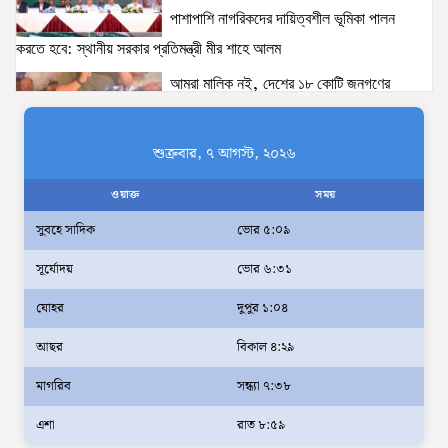
ঢাকা-১৮ আসনের দলিপাড়া- আহালিয়া সংযোগ সড়ক-
পাশাপাশি নাগরিকদের দায়িত্বশীল ভূমিকা পালন
দখলমুক্ত রাস্তা চাই!
করতে হবে: স্থানীয় সরকার প্রতিমন্ত্রী মীর শাহে আলম
14 views
|
posted on August 6, 2026
আমরা মালিক নই, দেশের ১৮ কোটি জনগণের
সেবক: ভূমি প্রতিমন্ত্রী ব্যারিস্টার মীর হেলাল
‘তরুণদের উৎসাহ দিলেন যুব ও ক্রীড়া প্রতিমন্ত্রী, এলজিআরডি
প্রতিমন্ত্রী, জনপ্রশাসন প্রতিমন্ত্রীসহ বগুড়ার সংসদ সদস্যরা’
অহেতুক প্রকল্প নয়, পাহাড়িদের জীবনমান উন্নয়নে
শুক্রবার, ৭ আগস্ট, ২০২৬
13 views
|
posted on August 2, 2026
বাস্তবভিত্তিক কার্যকর উদ্যোগ নেয়ার আহ্বান
ওয়াক্ত
সময়
পার্বত্য প্রতিমন্ত্রীর
সুবহে সাদিক
ভোর ৫:০৯
দক্ষিণখানে সেই নারী চিকিৎসককে খুনের মামলায়
সূর্যোদয়
ভোর ৬:৩১
গ্রেপ্তার তার স্বামী সোহেল রানার দুই দিনের রিমান্ড
আদালত
যোহর
দুপুর ১:০৪
আইনশৃঙ্খলা পরিস্থিতি সম্পূর্ণ নিয়ন্ত্রণে রয়েছে:
আছর
বিকাল ৪:২৯
স্বরাষ্ট্রমন্ত্রী
মাগরিব
সন্ধ্যা ৭:৩৮
স্বরাষ্ট্রমন্ত্রীর সঙ্গে অস্ট্রেলিয়ার নাগরিকত্ব, কাস্টম
এশা
রাত ৮:৫৯
ও বহুসংস্কৃতি বিষয়ক সহকারী মন্ত্রীর সাক্ষাৎ