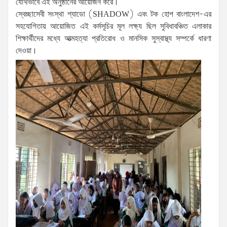
যৌথভাবে এই অনুষ্ঠানের আয়োজন করে।
​স্বেচ্ছাসেবী সংস্থা শ্যাডো (SHADOW) এবং টক হোপ বাংলাদেশ-এর
সহযোগিতায় আয়োজিত এই কর্মসূচির মূল লক্ষ্য ছিল সুবিধাবঞ্চিত এলাকার
শিক্ষার্থীদের মধ্যে আত্মহত্যা প্রতিরোধ ও মানসিক সুস্বাস্থ্য সম্পর্কে ধারণা
দেওয়া।