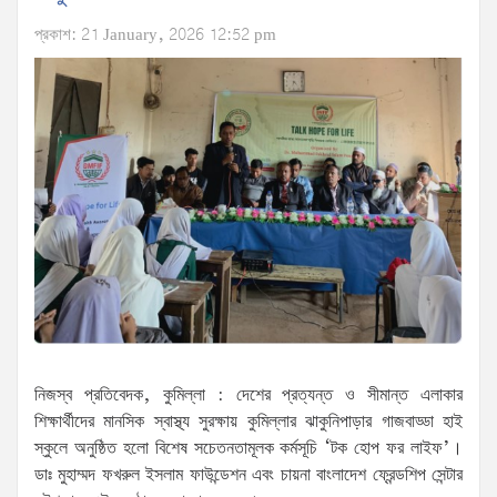
প্রকাশ: 21 January, 2026 12:52 pm
​নিজস্ব প্রতিবেদক, কুমিল্লা : ​দেশের প্রত্যন্ত ও সীমান্ত এলাকার
শিক্ষার্থীদের মানসিক স্বাস্থ্য সুরক্ষায় কুমিল্লার ঝাকুনিপাড়ার গাজবাড্ডা হাই
স্কুলে অনুষ্ঠিত হলো বিশেষ সচেতনতামূলক কর্মসূচি ‘টক হোপ ফর লাইফ’।
ডাঃ মুহাম্মদ ফখরুল ইসলাম ফাউন্ডেশন এবং চায়না বাংলাদেশ ফ্রেন্ডশিপ সেন্টার