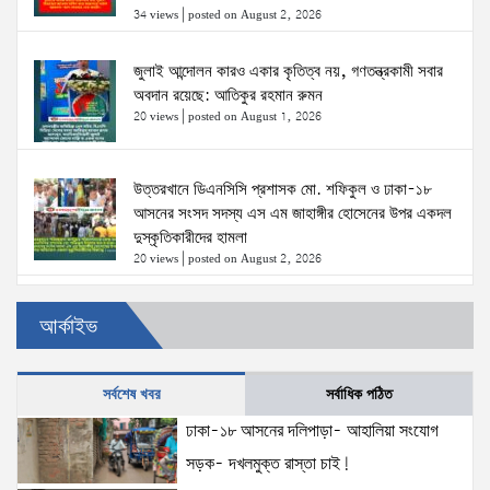
34 views
|
posted on August 2, 2026
জুলাই আন্দোলন কারও একার কৃতিত্ব নয়, গণতন্ত্রকামী সবার
অবদান রয়েছে: আতিকুর রহমান রুমন
20 views
|
posted on August 1, 2026
উত্তরখানে ডিএনসিসি প্রশাসক মো. শফিকুল ও ঢাকা-১৮
আসনের সংসদ সদস্য এস এম জাহাঙ্গীর হোসেনের উপর একদল
দুস্কৃতিকারীদের হামলা
20 views
|
posted on August 2, 2026
৫ আগস্টের স্মরণসভা সফল করতে প্রস্তুতি সভা অনুষ্ঠিত
আর্কাইভ
18 views
|
posted on August 1, 2026
সর্বশেষ খবর
সর্বাধিক পঠিত
ঢাকা-১৮ আসনের দলিপাড়া- আহালিয়া সংযোগ
দক্ষিণখানে সেই নারী চিকিৎসককে খুনের মামলায় গ্রেপ্তার তার
স্বামী সোহেল রানার দুই দিনের রিমান্ড আদালত
সড়ক- দখলমুক্ত রাস্তা চাই!
16 views
|
posted on August 3, 2026