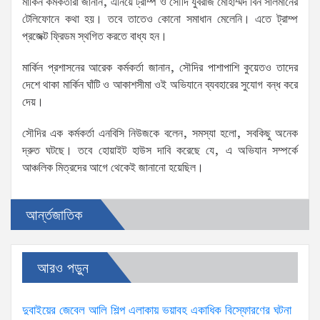
মার্কিন কর্মকর্তারা জানান, এনিয়ে ট্রাম্প ও সৌদি যুবরাজ মোহাম্মদ বিন সালমানের
টেলিফোনে কথা হয়। তবে তাতেও কোনো সমাধান মেলেনি। এতে ট্রাম্প
প্রজেক্ট ফ্রিডম স্থগিত করতে বাধ্য হন।
মার্কিন প্রশাসনের আরেক কর্মকর্তা জানান, সৌদির পাশাপাশি কুয়েতও তাদের
দেশে থাকা মার্কিন ঘাঁটি ও আকাশসীমা ওই অভিযানে ব্যবহারের সুযোগ বন্ধ করে
দেয়।
সৌদির এক কর্মকর্তা এনবিসি নিউজকে বলেন, সমস্যা হলো, সবকিছু অনেক
দ্রুত ঘটছে। তবে হোয়াইট হাউস দাবি করেছে যে, এ অভিযান সম্পর্কে
আঞ্চলিক মিত্রদের আগে থেকেই জানানো হয়েছিল।
আর্ন্তজাতিক
আরও পড়ুন
দুবাইয়ের জেবেল আলি শিল্প এলাকায় ভয়াবহ একাধিক বিস্ফোরণের ঘটনা