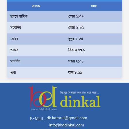
বাস্তবভিত্তিক কার্যকর উদ্যোগ নেয়ার আহ্বান
ওয়াক্ত
সময়
পার্বত্য প্রতিমন্ত্রীর
সুবহে সাদিক
ভোর ৫:০৯
দক্ষিণখানে সেই নারী চিকিৎসককে খুনের মামলায়
সূর্যোদয়
ভোর ৬:৩১
গ্রেপ্তার তার স্বামী সোহেল রানার দুই দিনের রিমান্ড
আদালত
যোহর
দুপুর ১:০৪
আইনশৃঙ্খলা পরিস্থিতি সম্পূর্ণ নিয়ন্ত্রণে রয়েছে:
আছর
বিকাল ৪:২৯
স্বরাষ্ট্রমন্ত্রী
মাগরিব
সন্ধ্যা ৭:৩৮
স্বরাষ্ট্রমন্ত্রীর সঙ্গে অস্ট্রেলিয়ার নাগরিকত্ব, কাস্টম
এশা
রাত ৮:৫৯
ও বহুসংস্কৃতি বিষয়ক সহকারী মন্ত্রীর সাক্ষাৎ
‘তরুণদের উৎসাহ দিলেন যুব ও ক্রীড়া প্রতিমন্ত্রী,
এলজিআরডি প্রতিমন্ত্রী, জনপ্রশাসন প্রতিমন্ত্রীসহ
বগুড়ার সংসদ সদস্যরা’
৬,০০০ (ছয় হাজার) পিস ইয়াবা ট্যাবলেট , নগদ
dk.kamrul@gmail.com
E-Mail :
টাকা সহ জন মাদক ব্যবসায়ীকে গ্রেফতার করেছে
info@bddinkal.com