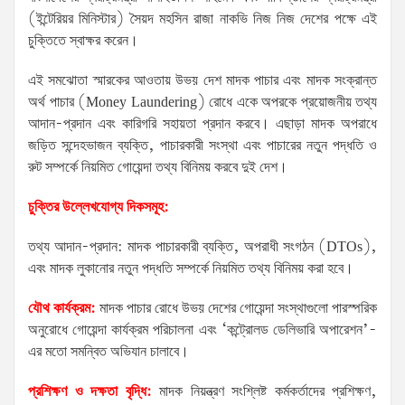
(ইন্টেরিয়র মিনিস্টার) সৈয়দ মহসিন রাজা নাকভি নিজ নিজ দেশের পক্ষে এই
চুক্তিতে স্বাক্ষর করেন।
এই সমঝোতা স্মারকের আওতায় উভয় দেশ মাদক পাচার এবং মাদক সংক্রান্ত
অর্থ পাচার (Money Laundering) রোধে একে অপরকে প্রয়োজনীয় তথ্য
আদান-প্রদান এবং কারিগরি সহায়তা প্রদান করবে। এছাড়া মাদক অপরাধে
জড়িত সন্দেহভাজন ব্যক্তি, পাচারকারী সংস্থা এবং পাচারের নতুন পদ্ধতি ও
রুট সম্পর্কে নিয়মিত গোয়েন্দা তথ্য বিনিময় করবে দুই দেশ।
চুক্তির উল্লেখযোগ্য দিকসমূহ:
তথ্য আদান-প্রদান: মাদক পাচারকারী ব্যক্তি, অপরাধী সংগঠন (DTOs),
এবং মাদক লুকানোর নতুন পদ্ধতি সম্পর্কে নিয়মিত তথ্য বিনিময় করা হবে।
যৌথ কার্যক্রম:
মাদক পাচার রোধে উভয় দেশের গোয়েন্দা সংস্থাগুলো পারস্পরিক
অনুরোধে গোয়েন্দা কার্যক্রম পরিচালনা এবং ‘কন্ট্রোলড ডেলিভারি অপারেশন’-
এর মতো সমন্বিত অভিযান চালাবে।
প্রশিক্ষণ ও দক্ষতা বৃদ্ধি:
মাদক নিয়ন্ত্রণ সংশ্লিষ্ট কর্মকর্তাদের প্রশিক্ষণ,